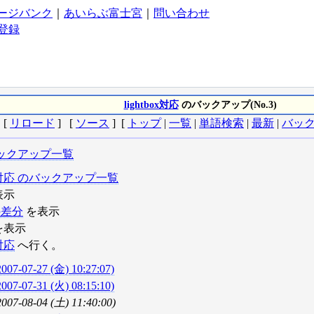
ージバンク
｜
あいらぶ富士宮
｜
問い合わせ
登録
lightbox対応
のバックアップ(No.3)
[
リロード
] [
ソース
] [
トップ
|
一覧
|
単語検索
|
最新
|
バッ
ックアップ一覧
box対応 のバックアップ一覧
表示
の差分
を表示
を表示
x対応
へ行く。
2007-07-27 (金) 10:27:07)
2007-07-31 (火) 08:15:10)
2007-08-04 (土) 11:40:00)