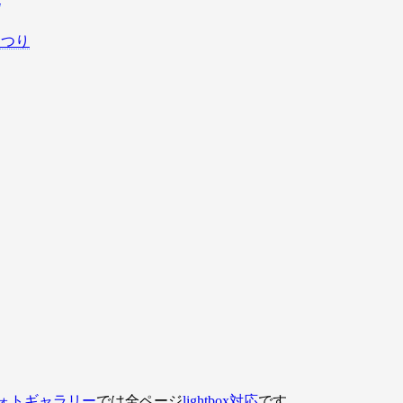
まつり
ォトギャラリー
では全ページ
lightbox対応
です。