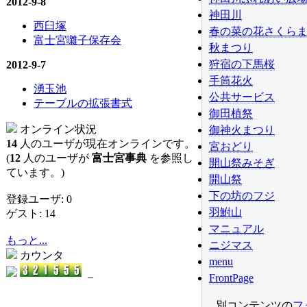
2012-9-8
神田川
西臼塚
春の菜の花さくら
富士宮囃子保存会
秋まつり
狩宿の下馬桜
2012-9-7
手筒花火
湧玉池
公共サービス
テーブルの拡張書式
御田植祭
オンライン状況
御神火まつり
14
人のユーザが現在オンラインです。
宮おどり
(
12
人のユーザが
富士宮事典
を参照し
開山祭みそぎ
ています。)
開山祭
下の坊のフジ
登録ユーザ: 0
羽鮒山
ゲスト: 14
マニュアル
もっと...
ニジマス
カウンタ
menu
_
FrontPage
別コンテンツの
フ