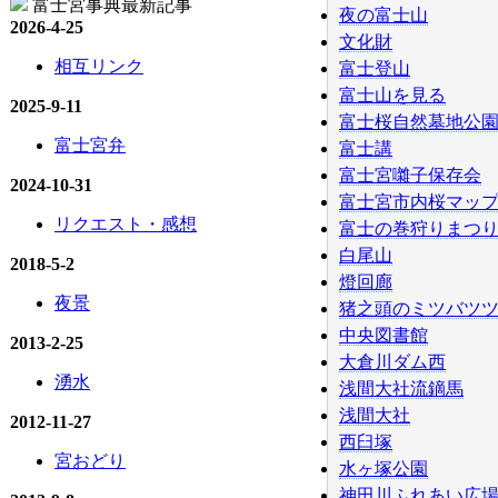
富士宮事典最新記事
夜の富士山
2026-4-25
文化財
相互リンク
富士登山
富士山を見る
2025-9-11
富士桜自然墓地公
富士宮弁
富士講
富士宮囃子保存会
2024-10-31
富士宮市内桜マッ
リクエスト・感想
富士の巻狩りまつ
白尾山
2018-5-2
燈回廊
夜景
猪之頭のミツバツ
中央図書館
2013-2-25
大倉川ダム西
湧水
浅間大社流鏑馬
浅間大社
2012-11-27
西臼塚
宮おどり
水ヶ塚公園
神田川ふれあい広