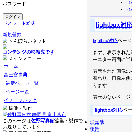
4 (
パスワード:
5 (
パスワード紛失
lightbox対
新規登録
lightbox対応
ページ
へんぽらいネット
コンテンツの移転先です。
まず、表示された
メインメニュー
モニター画面に半
ホーム
表示された画像の
富士宮事典
替わり、画像左側
最新ページ一覧
ります。
ページ一覧
表示のないページでは
イメージバンク
提供・製作
lightbox対応
ペ
このページは
佐野写真館
編集・製作で
湧玉池
お送りしています。
夜景