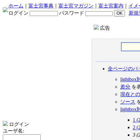
ホーム
｜
富士宮事典
｜
富士宮マガジン
｜
富士宮案内
｜
イメ
ログイン
パスワード
新規
広告
全ページのバ
light
差分
を
現在と
ソース
lightbo
1 (
ログイン
2 (
ユーザ名:
3 (