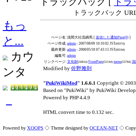
トラックバック [
トラ
トラックバック URL: http:
もっ
と...
ページ名:
浅間大社流鏑馬 [
送信した通知Ping(0)
]
ページ作成:
admin
- 2007/08/09 10:10:02 JST
(6937d)
最終更新:
admin
- 2008/05/18 07:43:13 JST
(6654d)
カウ
編集可:
admin
リンクページ:
文化財
FrontPage
menu
浅
(5081d)
(5214d)
(5378d)
ンタ
Modified by
佐野雅則
"
PukiWikiMod
" 1.6.6.1
Copyright © 2003-
Based on "PukiWiki" by PukiWiki Develop
_
Powered by PHP 4.4.9
HTML convert time to 0.132 sec.
Powered by
XOOPS
◇ Theme designed by
OCEAN-NET
◇ Copyri