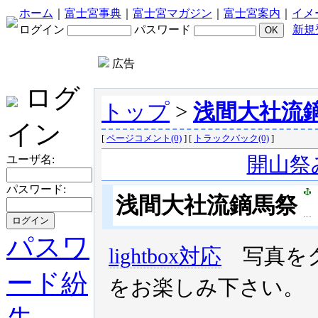
ホーム
｜
富士宮事典
｜
富士宮マガジン
｜
富士宮案内
｜
イメ
ログイン
パスワード
新規
広告
ログ
トップ
>
浅間大社流
イン
[
ページコメント(0)
] [
トラックバック(0)
]
ユーザ名:
開山祭
パスワード:
浅間大社流鏑馬
祭
パスワ
lightbox対応
写真をク
ード紛
をお楽しみ下さい。