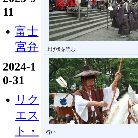
11
富士
宮弁
上げ状を読む
2024-1
0-31
リク
エス
ト・
行い