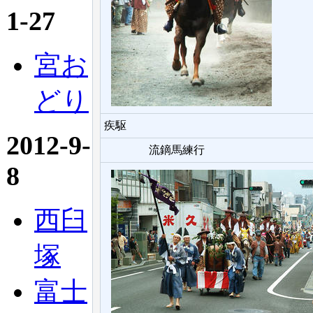
1-27
宮お
どり
疾駆
2012-9-
流鏑馬練行
8
西臼
塚
富士