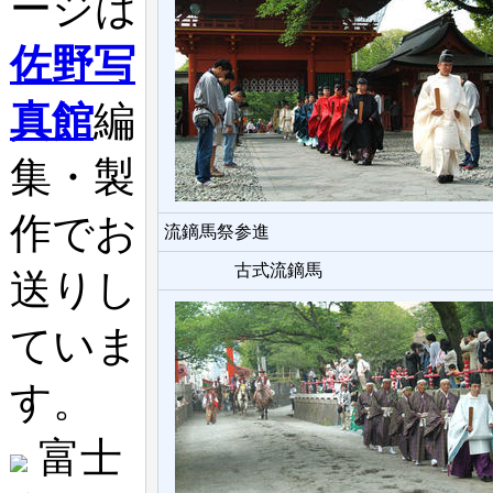
ージは
佐野写
真館
編
集・製
作でお
流鏑馬祭参進
古式流鏑馬
送りし
ていま
す。
富士