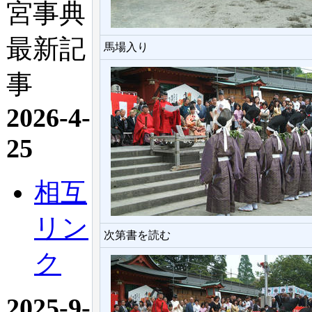
宮事典
最新記
馬場入り
事
2026-4-
25
相互
リン
次第書を読む
ク
2025-9-