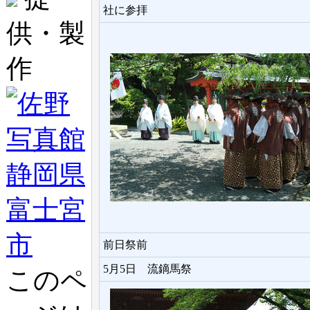
社に参拝
供・製
作
前日祭前
5月5日 流鏑馬祭
このペ