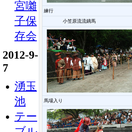
宮囃
練行
子保
小笠原流流鏑馬
存会
2012-9-
7
湧玉
池
馬場入り
テー
ブル