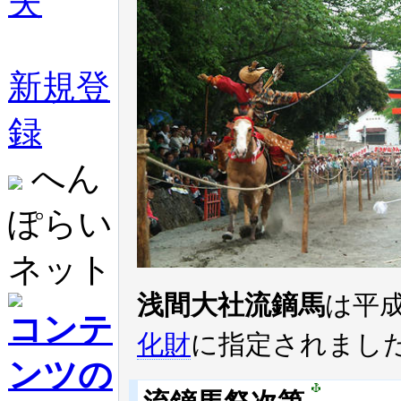
失
新規登
録
へん
ぽらい
ネット
浅間大社流鏑馬
は平成
コンテ
化財
に指定されまし
ンツの