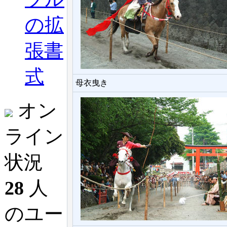
の拡
張書
式
母衣曳き
オン
ライン
状況
28
人
のユー