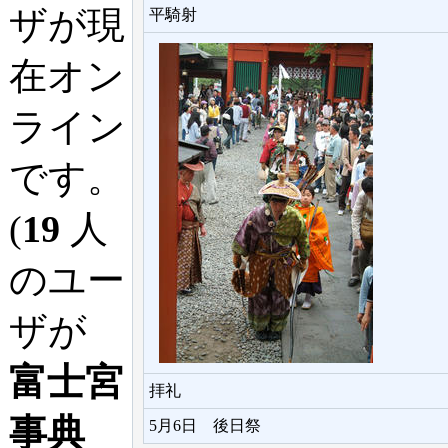
ザが現
平騎射
在オン
ライン
です。
(
19
人
のユー
ザが
富士宮
拝礼
事典
5月6日 後日祭