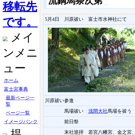
流鏑馬祭次第
移転先
です。
5月4日 川原祓い 富士市水神社にて
メイ
ンメニ
ュー
ホーム
富士宮事典
最新ページ一
川原祓い参進
覧
馬場祓い
浅間大社
馬場を祓う
ページ一覧
前日祭
イメージバンク
提
末社巡拝 若宮八幡宮、金之宮、