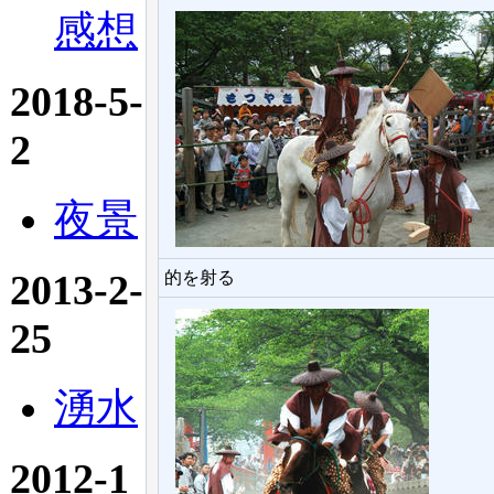
感想
2018-5-
2
夜景
2013-2-
的を射る
25
湧水
2012-1