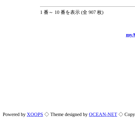
1 番～ 10 番を表示 (全 907 枚)
myA
Powered by
XOOPS
◇ Theme designed by
OCEAN-NET
◇ Copyri