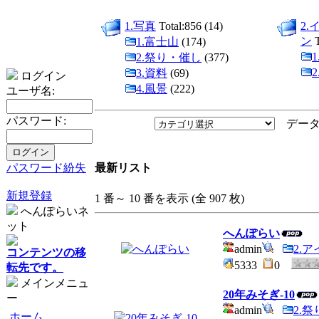
1.写真
Total:856 (14)
2
ン
T
1.富士山
(174)
2.祭り・催し
(377)
3.資料
(69)
ログイン
4.風景
(222)
ユーザ名:
パスワード:
データ
パスワード紛失
最新リスト
新規登録
1 番～ 10 番を表示 (全 907 枚)
へんぽらいネ
ット
へんぽらい
admin
2.
コンテンツの移
5333
0
転先です。
メインメニュ
20年みそぎ-10
ー
admin
2.
ホーム