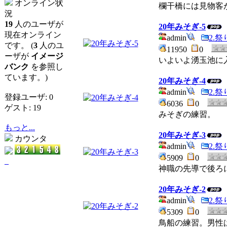
オンライン状
欄干橋には見物客
況
19
人のユーザが
20年みそぎ-5
現在オンライン
admin
2.
です。 (
3
人のユ
11950
0
ーザが
イメージ
いよいよ湧玉池に
バンク
を参照し
ています。)
20年みそぎ-4
admin
2.
登録ユーザ: 0
6036
0
ゲスト: 19
みそぎの練習。
もっと...
20年みそぎ-3
カウンタ
admin
2.
5909
0
_
神職の先導で後ろ
20年みそぎ-2
admin
2.
5309
0
鳥船の練習。男性