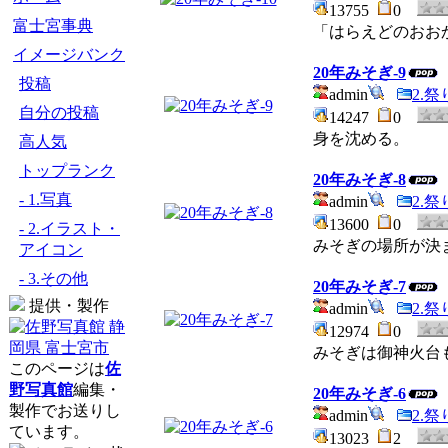
13755
0
富士宮事典
「はらえどのおお
イメージバンク
20年みそぎ-9
投稿
admin
2.
自分の投稿
14247
0
身を沈める。
高人気
トップランク
20年みそぎ-8
- 1.写真
admin
2.
13600
0
- 2.イラスト・
みそぎの場所が決
アイコン
- 3.その他
20年みそぎ-7
提供・製作
admin
2.
12974
0
みそぎは御神火台
このページは
佐
野写真館
編集・
20年みそぎ-6
製作でお送りし
admin
2.
ています。
13023
2