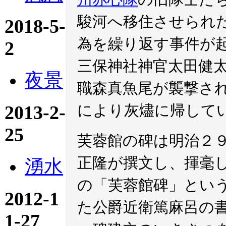
駿河へ移住させられ
2018-5-
為を繰り返す事件が
2
三保神社神官太田健
夜景
職森真魚尾が襲撃され
2013-2-
により灰燼に帰して
25
芙蓉館の碑は明治２
正隆が撰文し、揮毫
湧水
の「芙蓉館碑」とい
2012-1
た公爵近衛篤麻呂の
1-27