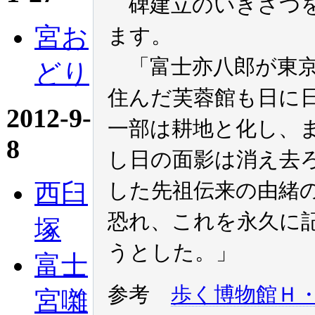
碑建立のいきさつを
宮お
ます。
「富士亦八郎が東京
どり
住んだ芙蓉館も日に
2012-9-
一部は耕地と化し、
8
し日の面影は消え去
西臼
した先祖伝来の由緒
恐れ、これを永久に
塚
うとした。」
富士
参考
歩く博物館Ｈ
宮囃