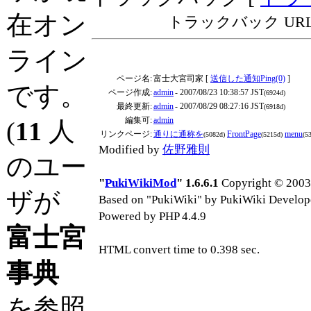
在オン
トラックバック URL: http:
ライン
ページ名:
富士大宮司家 [
送信した通知Ping(0)
]
です。
ページ作成:
admin
- 2007/08/23 10:38:57 JST
(6924d)
最終更新:
admin
- 2007/08/29 08:27:16 JST
(6918d)
編集可:
admin
(
11
人
リンクページ:
通りに通称を
FrontPage
menu
(5082d)
(5215d)
(5
Modified by
佐野雅則
のユー
"
PukiWikiMod
" 1.6.6.1
Copyright © 2003-
ザが
Based on "PukiWiki" by PukiWiki Develop
Powered by PHP 4.4.9
富士宮
HTML convert time to 0.398 sec.
事典
を参照