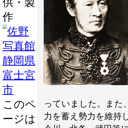
供・製
作
このペ
っていました。また
力を蓄え勢力を維持
ージは