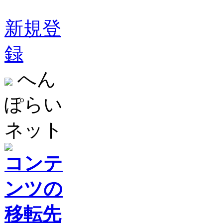
新規登
録
へん
ぽらい
ネット
コンテ
ンツの
移転先