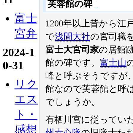
芙蓉館の碑
富士
1200年以上昔から江
宮弁
で
浅間大社
の宮司職
富士大宮司家
の居館
2024-1
館の碑です。
富士山
0-31
峰と呼ぶそうですが
リク
館なので芙蓉館と呼
エス
でしょうか。
ト・
有栖川宮に従ってい
感想
州赤心隊
の旧隊士た