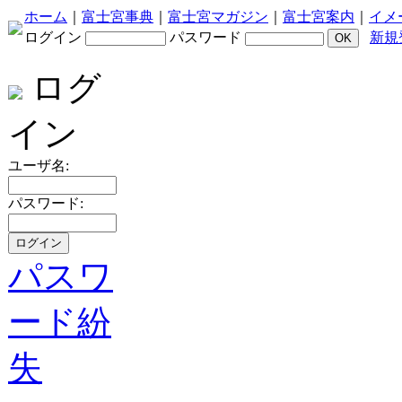
ホーム
｜
富士宮事典
｜
富士宮マガジン
｜
富士宮案内
｜
イメ
ログイン
パスワード
新規
ログ
イン
ユーザ名:
パスワード:
パスワ
ード紛
失