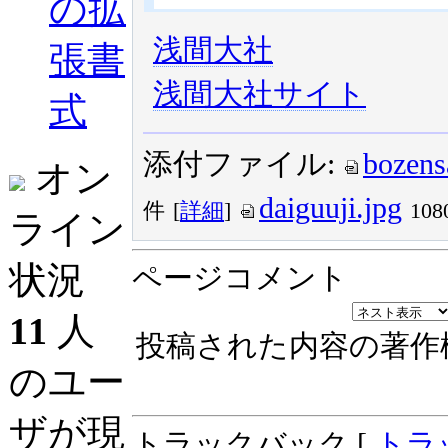
の拡
浅間大社
張書
浅間大社サイト
式
添付ファイル:
bozens
オン
daiguuji.jpg
件
[
詳細
]
10
ライン
状況
ページコメント
11
人
投稿された内容の著作
のユー
ザが現
トラックバック [
トラ