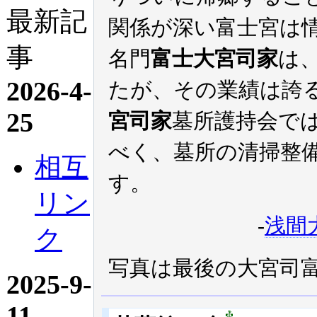
最新記
関係が深い富士宮は
事
名門
富士大宮司家
は
2026-4-
たが、その業績は誇
25
宮司家
墓所護持会で
べく、墓所の清掃整
相互
す。
リン
-
浅間
ク
写真は最後の大宮司
2025-9-
11