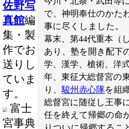
今川・北条・武田等
佐野写
で、神明奉仕のかた
真館
編
事に尽くしました。
集・製
幕末、第44代重本（
作でお
あり、塾を開き配下
送りし
学、漢学、槍術、洋
年、東征大総督宮の
ていま
り、
駿州赤心隊
を組
す。
総督宮に随従し王事に
富士
任を終えて帰郷の命
宮事典
りついに帰郷するこ