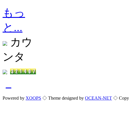
もっ
と...
カウ
ンタ
_
Powered by
XOOPS
◇ Theme designed by
OCEAN-NET
◇ Copyri