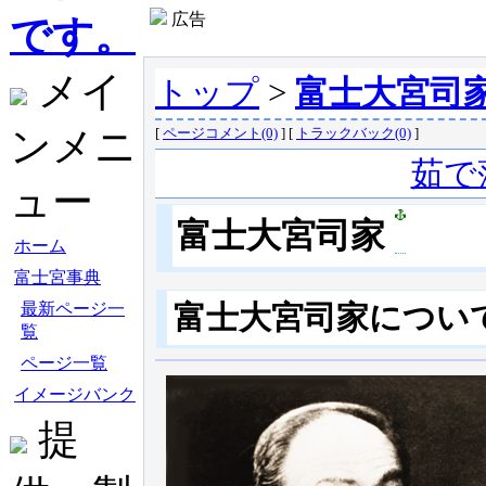
広告
です。
メイ
トップ
>
富士大宮司
ンメニ
[
ページコメント(0)
] [
トラックバック(0)
]
茹で
ュー
富士大宮司家
ホーム
富士宮事典
富士大宮司家
につい
最新ページ一
覧
ページ一覧
イメージバンク
提