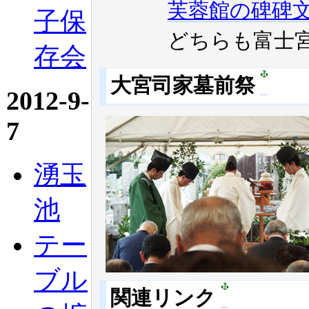
芙蓉館の碑碑
子保
どちらも富士宮市
存会
大宮司家墓前祭
2012-9-
7
湧玉
池
テー
ブル
関連リンク