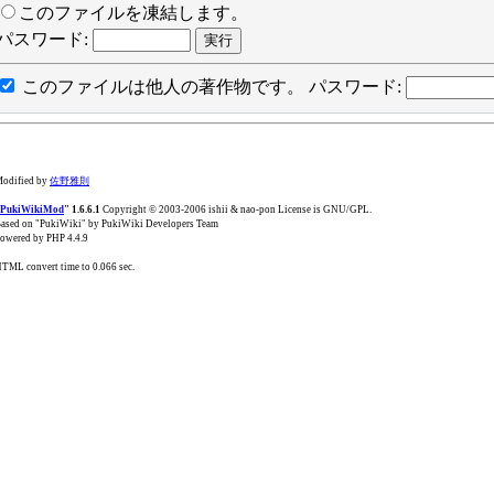
このファイルを凍結します。
パスワード:
このファイルは他人の著作物です。
パスワード:
odified by
佐野雅則
PukiWikiMod
" 1.6.6.1
Copyright © 2003-2006 ishii & nao-pon License is GNU/GPL.
ased on "PukiWiki" by PukiWiki Developers Team
owered by PHP 4.4.9
TML convert time to 0.066 sec.