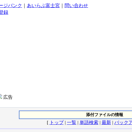
ージバンク
｜
あいらぶ富士宮
｜
問い合わせ
登録
広告
添付ファイルの情報
[
トップ
|
一覧
|
単語検索
|
最新
|
バック