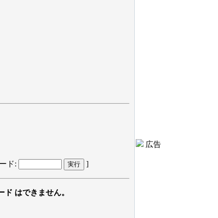
広告
ード:
]
ード はできません。