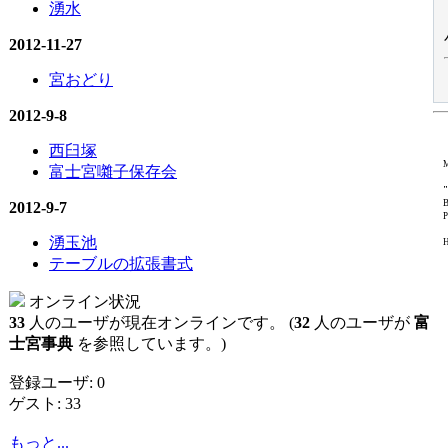
湧水
2012-11-27
宮おどり
2012-9-8
西臼塚
M
富士宮囃子保存会
"
B
2012-9-7
P
湧玉池
H
テーブルの拡張書式
オンライン状況
33
人のユーザが現在オンラインです。 (
32
人のユーザが
富
士宮事典
を参照しています。)
登録ユーザ: 0
ゲスト: 33
もっと...