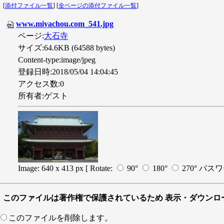
[
添付ファイル一覧
] [
全ページの添付ファイル一覧
]
www.miyachou.com_541.jpg
ページ:
大石寺
サイズ:64.6KB (64588 bytes)
Content-type:image/jpeg
登録日時:2018/05/04 14:04:45
アクセス数:0
所有者:ゲスト
Image: 640 x 413 px
[ Rotate:
90°
180°
270°
パスワ
このファイルは著作権で保護されているため 表示・ダウンロ
このファイルを削除します。