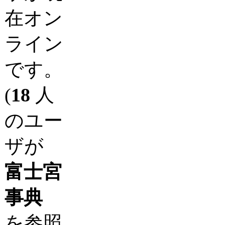
在オン
ライン
です。
(
18
人
のユー
ザが
富士宮
事典
を参照