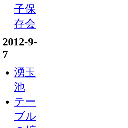
子保
存会
2012-9-
7
湧玉
池
テー
ブル