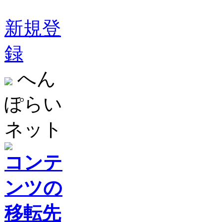
新規登
録
へん
ぽらい
ネット
コンテ
ンツの
移転先