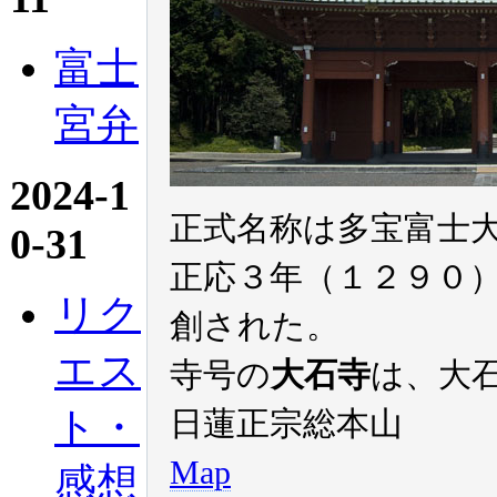
富士
宮弁
2024-1
正式名称は多宝富士
0-31
正応３年（１２９０
リク
創された。
エス
寺号の
大石寺
は、大
ト・
日蓮正宗総本山
Map
感想