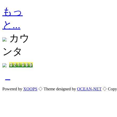
もっ
と...
カウ
ンタ
_
Powered by
XOOPS
◇ Theme designed by
OCEAN-NET
◇ Copyri