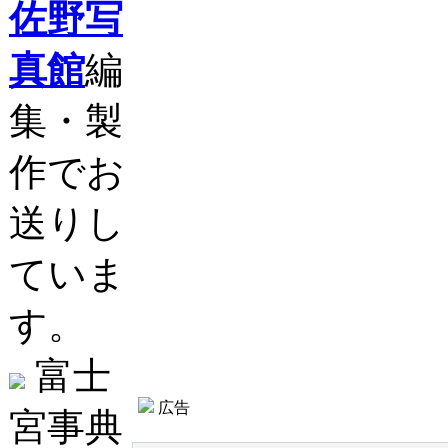
佐野写
真館
編
集・製
作でお
送りし
ていま
す。
富士
広告
宮事典