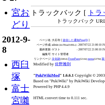
宮お
トラックバック [
トラ
トラックバック URL: http:
どり
2012-9-
ページ名:
大石寺 [
送信した通知Ping(0)
]
ページ作成:
admin
- 2007/07/22 21:00:10 J
[dwTRnaO1fHLs]
8
最終更新:
ゲスト
- 2007/07/22 21:00:10 J
編集可:
サイト管理者
リンクページ:
文化財
FrontPage
menu
富
(5081d)
(5214d)
(5379d)
西臼
Modified by
佐野雅則
塚
"
PukiWikiMod
" 1.6.6.1
Copyright © 2003-
Based on "PukiWiki" by PukiWiki Develop
富士
Powered by PHP 4.4.9
宮囃
HTML convert time to 0.111 sec.