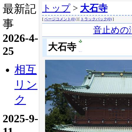
最新記
トップ
>
大石寺
[
ページコメント(0)
] [
トラックバック(0)
]
事
音止めの
2026-4-
大石寺
25
相互
リン
ク
2025-9-
11