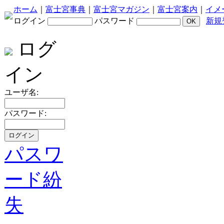
ホーム
｜
富士宮事典
｜
富士宮マガジン
｜
富士宮案内
｜
イメ
ログイン
パスワード
新規
ログ
イン
ユーザ名:
パスワード:
パスワ
ード紛
失