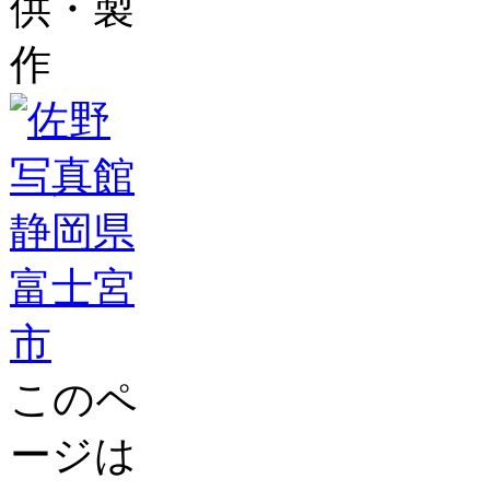
供・製
作
このペ
ージは