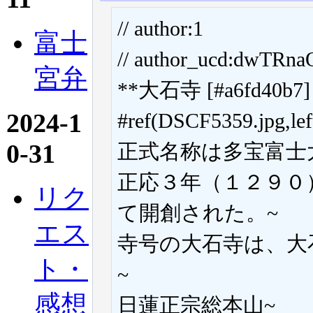
// author:1
富士
// author_ucd:dwTRn
宮弁
**大石寺 [#a6fd40b7]
2024-1
#ref(DSCF5359.jpg,lef
0-31
正式名称は多宝富士
正応３年（１２９０
リク
て開創された。~
エス
寺号の大石寺は、大
ト・
~
感想
日蓮正宗総本山~