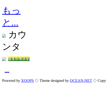
もっ
と...
カウ
ンタ
_
Powered by
XOOPS
◇ Theme designed by
OCEAN-NET
◇ Copyri