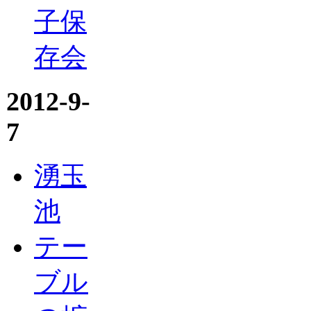
子保
存会
2012-9-
7
湧玉
池
テー
ブル