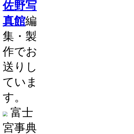
佐野写
真館
編
集・製
作でお
送りし
ていま
す。
富士
宮事典