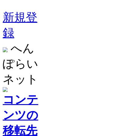
新規登
録
へん
ぽらい
ネット
コンテ
ンツの
移転先