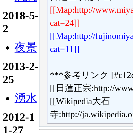
[[Map:http://www.miy
2018-5-
cat=24]]
2
[[Map:http://fujinomi
夜景
cat=11]]
2013-2-
***参考リンク [#c12c
25
[[日蓮正宗:http://www.ni
湧水
[[Wikipedia大石
寺:http://ja.wikip
2012-1
1-27