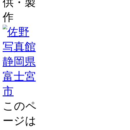
供・製
作
このペ
ージは