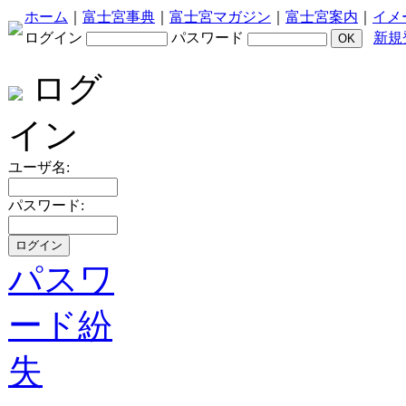
ホーム
｜
富士宮事典
｜
富士宮マガジン
｜
富士宮案内
｜
イメ
ログイン
パスワード
新規
ログ
イン
ユーザ名:
パスワード:
パスワ
ード紛
失