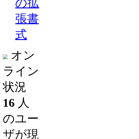
の拡
張書
式
オン
ライン
状況
16
人
のユー
ザが現