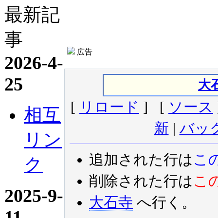
最新記
事
広告
2026-4-
25
大
[
リロード
] [
ソース
相互
新
|
バッ
リン
追加された行は
こ
ク
削除された行は
こ
2025-9-
大石寺
へ行く。
11