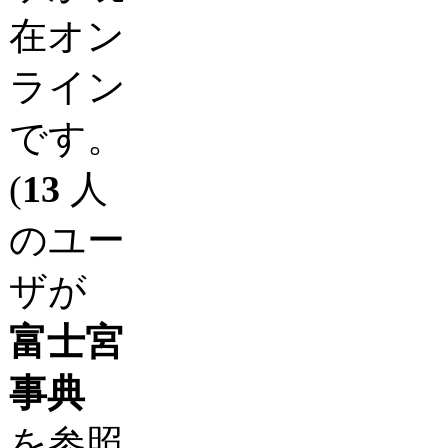
在オン
ライン
です。
(
13
人
のユー
ザが
富士宮
事典
を参照