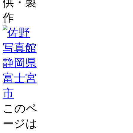
供・製
作
このペ
ージは