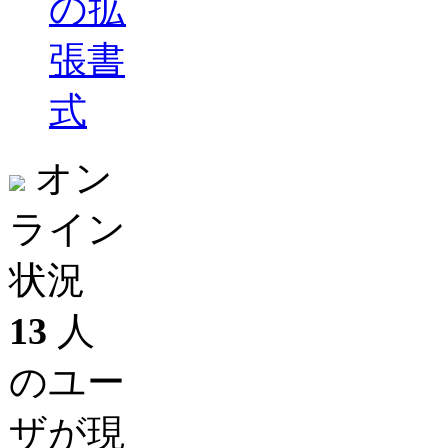
の拡
張書
式
オン
ライン
状況
13
人
のユー
ザが現