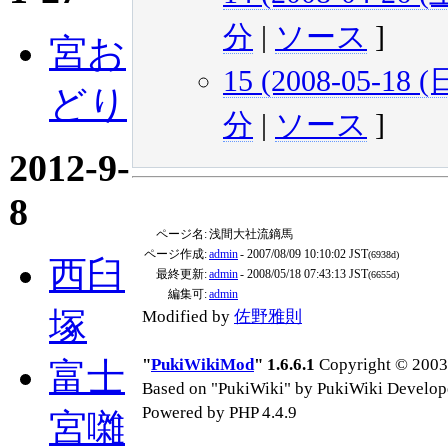
分
|
ソース
]
宮お
15 (2008-05-18 (日
どり
分
|
ソース
]
2012-9-
8
ページ名:
浅間大社流鏑馬
ページ作成:
admin
- 2007/08/09 10:10:02 JST
(6938d)
西臼
最終更新:
admin
- 2008/05/18 07:43:13 JST
(6655d)
編集可:
admin
塚
Modified by
佐野雅則
"
PukiWikiMod
" 1.6.6.1
Copyright © 2003-
富士
Based on "PukiWiki" by PukiWiki Develop
Powered by PHP 4.4.9
宮囃