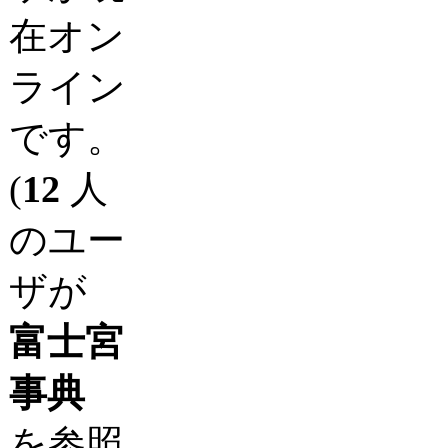
在オン
ライン
です。
(
12
人
のユー
ザが
富士宮
事典
を参照