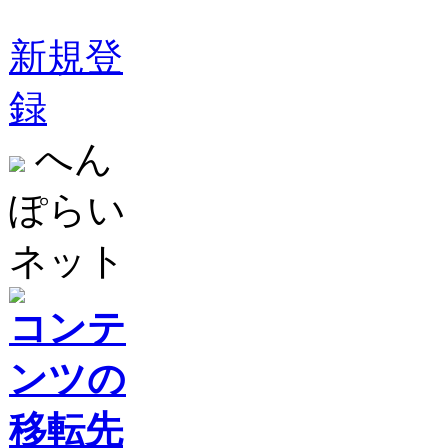
新規登
録
へん
ぽらい
ネット
コンテ
ンツの
移転先