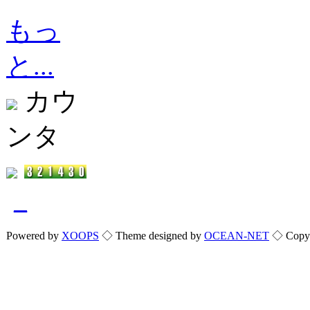
もっ
と...
カウ
ンタ
_
Powered by
XOOPS
◇ Theme designed by
OCEAN-NET
◇ Copyri