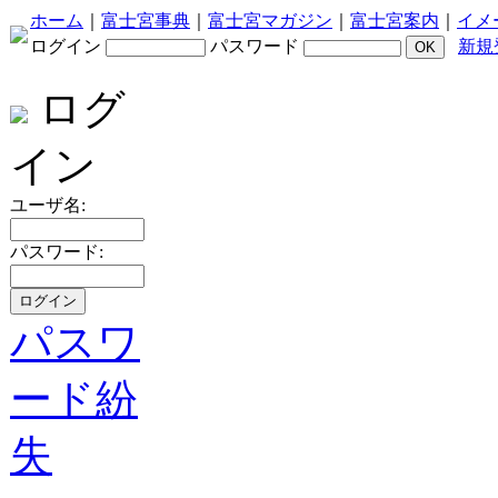
ホーム
｜
富士宮事典
｜
富士宮マガジン
｜
富士宮案内
｜
イメ
ログイン
パスワード
新規
ログ
イン
ユーザ名:
パスワード:
パスワ
ード紛
失