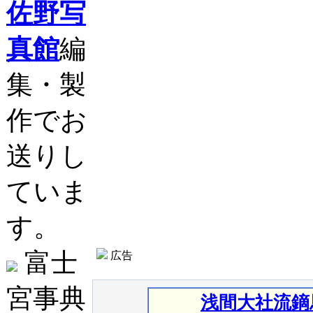
佐野写
真館
編
集・製
作でお
送りし
ていま
す。
富士
広告
宮事典
浅間大社流鏑