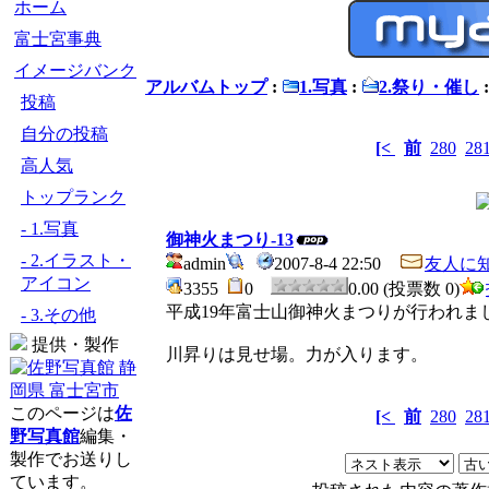
ホーム
富士宮事典
イメージバンク
アルバムトップ
:
1.写真
:
2.祭り・催し
投稿
自分の投稿
[<
前
280
28
高人気
トップランク
- 1.写真
御神火まつり-13
- 2.イラスト・
admin
2007-8-4 22:50
友人に
アイコン
3355
0
0.00 (投票数 0)
平成19年富士山御神火まつりが行われま
- 3.その他
提供・製作
川昇りは見せ場。力が入ります。
このページは
佐
[<
前
280
28
野写真館
編集・
製作でお送りし
ています。