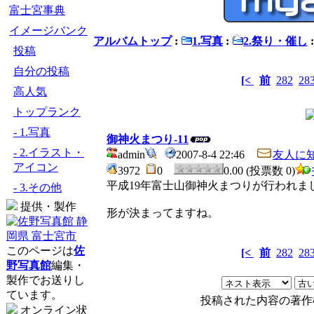
富士宮事典
イメージバンク
アルバムトップ
:
1.写真
:
2.祭り・催し
投稿
自分の投稿
[<
前
282
28
高人気
トップランク
- 1.写真
御神火まつり-11
- 2.イラスト・
admin
2007-8-4 22:46
友人に
アイコン
3972
0
0.00 (投票数 0)
平成19年富士山御神火まつりが行われま
- 3.その他
提供・製作
形が決まってますね。
このページは
佐
[<
前
282
28
野写真館
編集・
製作でお送りし
ています。
投稿された内容の著作
オンライン状