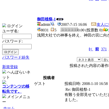
御田植祭-1
admin
2007-7-15 16:06
友人に
ログイン
8031
5
0.00 (投票数 0)
ユーザ名:
浅間大社での神事を終え、神田の宮に向
パスワード:
[<
前
371
パスワード紛失
投稿された内容の著作
新規登録
へんぽらいネ
ット
投稿者
ゲスト
投稿日時:
2008-1-10 16:5
コンテンツの移
Re: 御田植祭-1
転先です。
有難う全部見せていただ
メインメニュ
ました。
ー
ホーム