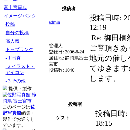
富士宮事典
投稿者
イメージバンク
投稿日時:
20
admin
投稿
12:19
自分の投稿
Re: 御田植
高人気
管理人
ご覧頂きあ
トップランク
登録日:
2006-6-24
地元の催し
- 1.写真
居住地:
静岡県富士
宮市
- 2.イラスト・
てゆきます
投稿数:
1046
アイコン
します。
- 3.その他
提供・製作
投稿者
このページは
佐
投稿日時:
野写真館
編集・
ゲスト
製作でお送りし
18:15
ています。