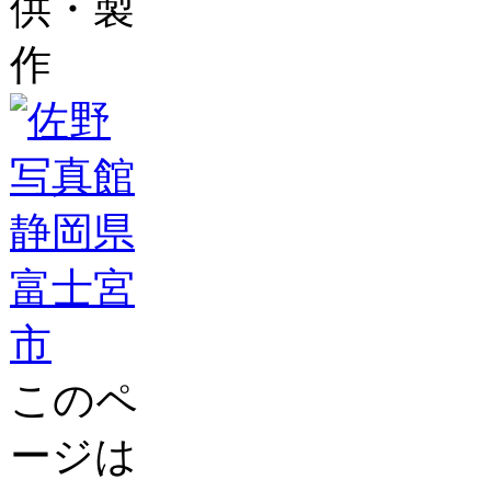
供・製
作
このペ
ージは