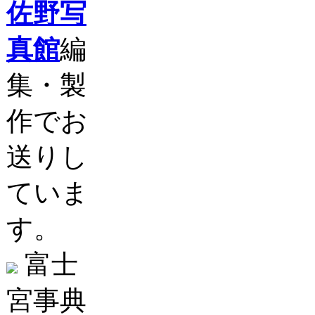
佐野写
真館
編
集・製
作でお
送りし
ていま
す。
富士
宮事典