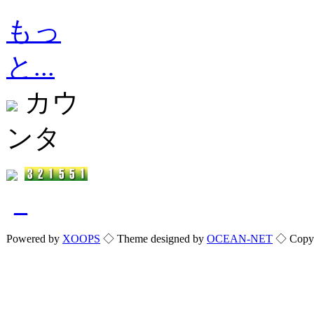
もっ
と...
カウ
ンタ
_
Powered by
XOOPS
◇ Theme designed by
OCEAN-NET
◇ Copyri