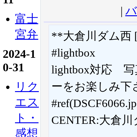
|
バ
富士
宮弁
**大倉川ダム西 [#z
#lightbox
2024-1
0-31
lightbox対
リク
ーをお楽しみ下
エス
#ref(DSCF6066.jp
ト・
CENTER:大
感想