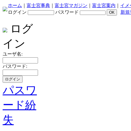
ホーム
｜
富士宮事典
｜
富士宮マガジン
｜
富士宮案内
｜
イメ
ログイン
パスワード
新規
ログ
イン
ユーザ名:
パスワード:
パスワ
ード紛
失