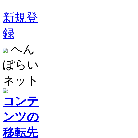
新規登
録
へん
ぽらい
ネット
コンテ
ンツの
移転先