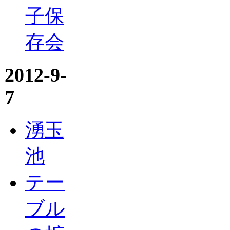
子保
存会
2012-9-
7
湧玉
池
テー
ブル