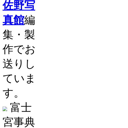
佐野写
真館
編
集・製
作でお
送りし
ていま
す。
富士
宮事典