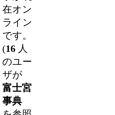
在オン
ライン
です。
(
16
人
のユー
ザが
富士宮
事典
を参照