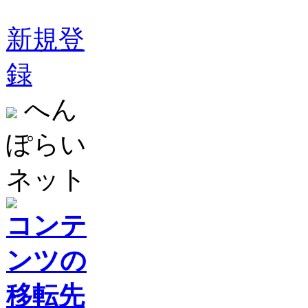
新規登
録
へん
ぽらい
ネット
コンテ
ンツの
移転先