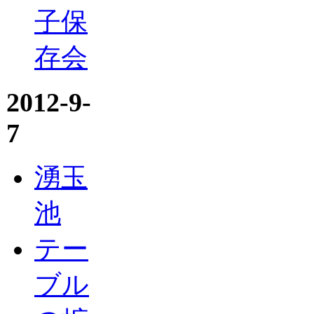
子保
存会
2012-9-
7
湧玉
池
テー
ブル