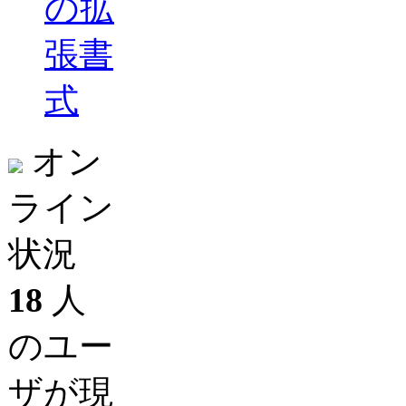
の拡
張書
式
オン
ライン
状況
18
人
のユー
ザが現