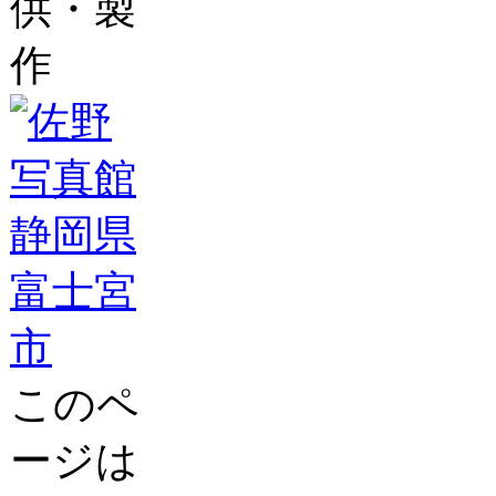
供・製
作
このペ
ージは