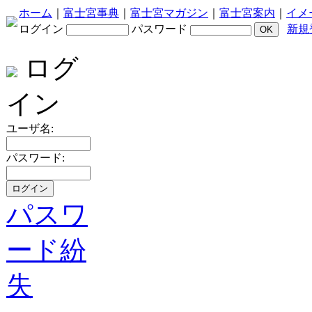
ホーム
｜
富士宮事典
｜
富士宮マガジン
｜
富士宮案内
｜
イメ
ログイン
パスワード
新規
ログ
イン
ユーザ名:
パスワード:
パスワ
ード紛
失