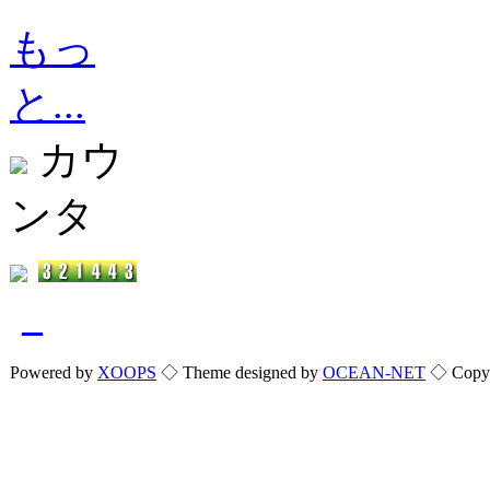
もっ
と...
カウ
ンタ
_
Powered by
XOOPS
◇ Theme designed by
OCEAN-NET
◇ Copyri