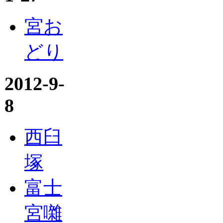
宮お
どり
2012-9-
8
西臼
塚
富士
宮囃