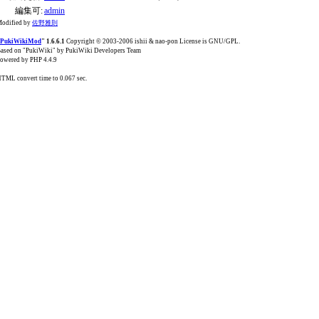
編集可:
admin
odified by
佐野雅則
PukiWikiMod
" 1.6.6.1
Copyright © 2003-2006 ishii & nao-pon License is GNU/GPL.
ased on "PukiWiki" by PukiWiki Developers Team
owered by PHP 4.4.9
TML convert time to 0.067 sec.