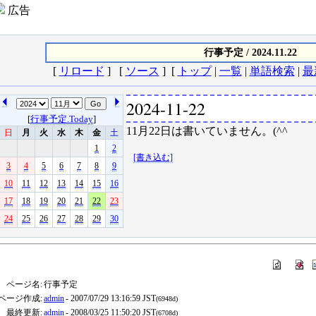
広告
行事予定 / 2024.11.22
[
リロード
] [
ソース
] [
トップ
|
一覧
|
単語検索
|
最
2024-11-22
[
行事予定.Today
]
11月22日は書いていません。(^^ゞ
日
月
火
水
木
金
土
1
2
[書き込む]
3
4
5
6
7
8
9
10
11
12
13
14
15
16
17
18
19
20
21
22
23
24
25
26
27
28
29
30
ページ名:
行事予定
ページ作成:
admin
- 2007/07/29 13:16:59 JST
(6948d)
最終更新:
admin
- 2008/03/25 11:50:20 JST
(6708d)