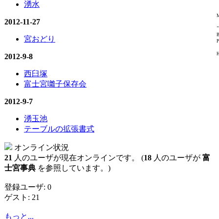
湧水
M
2012-11-27
"
B
宮おどり
P
H
2012-9-8
西臼塚
富士宮囃子保存会
2012-9-7
湧玉池
テーブルの拡張書式
オンライン状況
21
人のユーザが現在オンラインです。 (
18
人のユーザが
富
士宮事典
を参照しています。)
登録ユーザ: 0
ゲスト: 21
もっと...