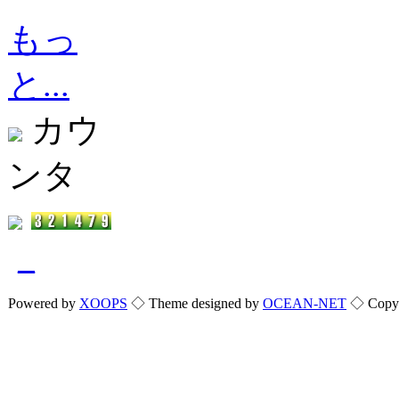
もっ
と...
カウ
ンタ
_
Powered by
XOOPS
◇ Theme designed by
OCEAN-NET
◇ Copyri