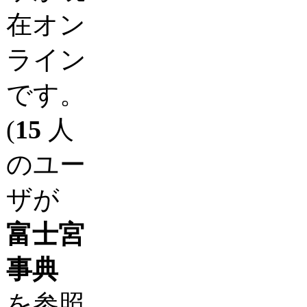
在オン
ライン
です。
(
15
人
のユー
ザが
富士宮
事典
を参照