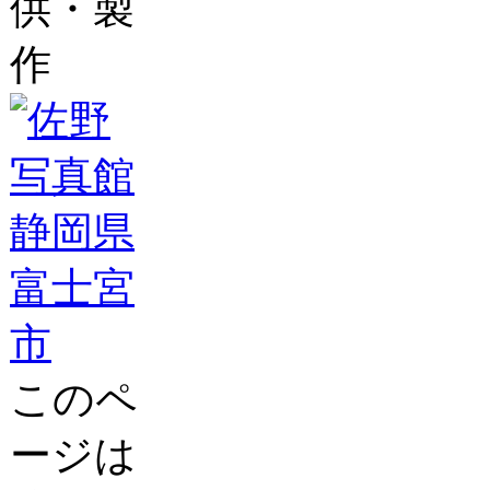
供・製
作
このペ
ージは