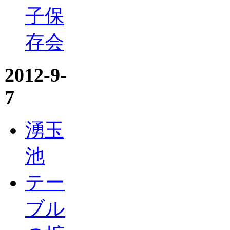
子保
存会
2012-9-
7
湧玉
池
テー
ブル