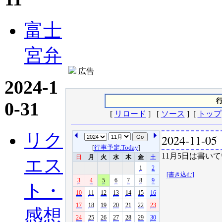
富士
宮弁
広告
2024-1
行
0-31
[
リロード
] [
ソース
] [
トップ
リク
2024-11-05
[
行事予定.Today
]
11月5日は書いて
日
月
火
水
木
金
土
エス
1
2
[書き込む]
3
4
5
6
7
8
9
ト・
10
11
12
13
14
15
16
17
18
19
20
21
22
23
感想
24
25
26
27
28
29
30