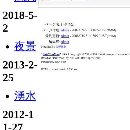
2018-5-
2
ページ名:
行事予定
ページ作成:
admin
- 2007/07/29 13:16:59 JST
(6950d)
最終更新:
admin
- 2008/03/25 11:50:20 JST
(6710d)
編集可:
admin
夜景
Modified by
佐野雅則
"
PukiWikiMod
" 1.6.6.1
Copyright © 2003-2006 ishii & nao-pon License is
Based on "PukiWiki" by PukiWiki Developers Team
2013-2-
Powered by PHP 4.4.9
HTML convert time to 0.055 sec.
25
湧水
2012-1
1-27