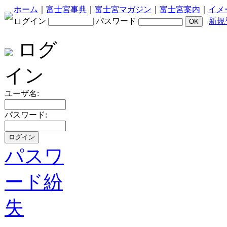
ホーム
｜
富士宮事典
｜
富士宮マガジン
｜
富士宮案内
｜
イメ
ログイン
パスワード
新規
ログ
イン
ユーザ名:
パスワード:
パスワ
ード紛
失