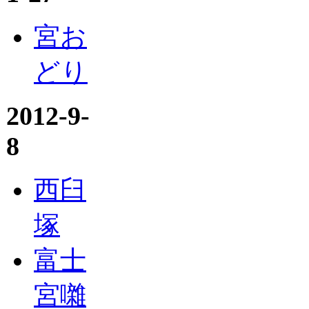
宮お
どり
2012-9-
8
西臼
塚
富士
宮囃