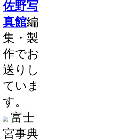
佐野写
真館
編
集・製
作でお
送りし
ていま
す。
富士
宮事典