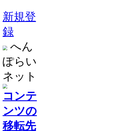
新規登
録
へん
ぽらい
ネット
コンテ
ンツの
移転先