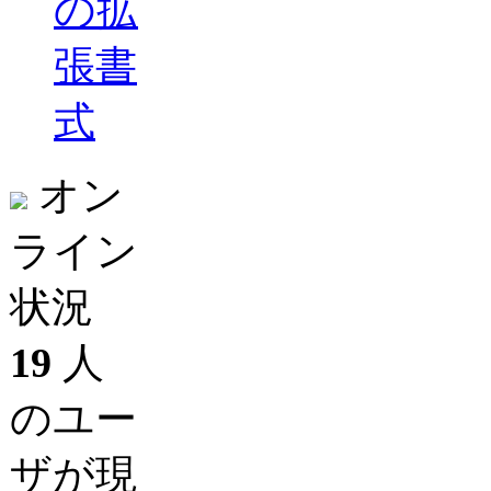
の拡
張書
式
オン
ライン
状況
19
人
のユー
ザが現