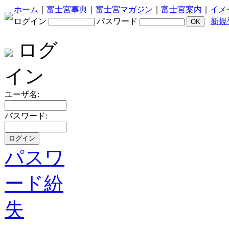
ホーム
｜
富士宮事典
｜
富士宮マガジン
｜
富士宮案内
｜
イメ
ログイン
パスワード
新規
ログ
イン
ユーザ名:
パスワード:
パスワ
ード紛
失