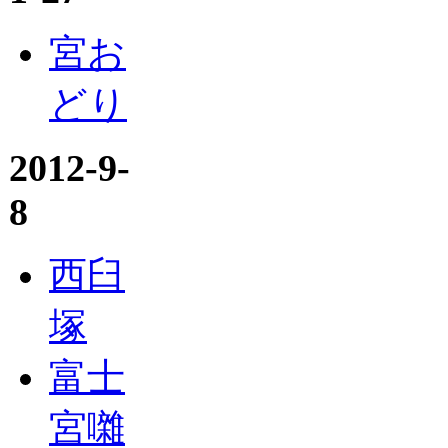
宮お
どり
2012-9-
8
西臼
塚
富士
宮囃