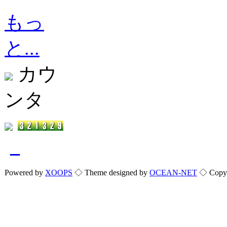
もっ
と...
カウ
ンタ
_
Powered by
XOOPS
◇ Theme designed by
OCEAN-NET
◇ Copyri