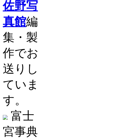
佐野写
真館
編
集・製
作でお
送りし
ていま
す。
富士
宮事典