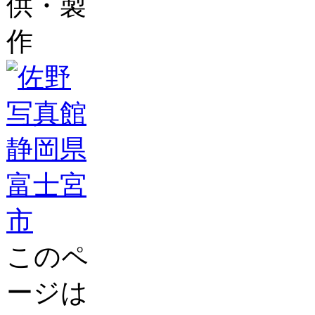
供・製
作
このペ
ージは