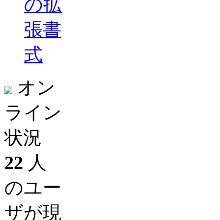
の拡
張書
式
オン
ライン
状況
22
人
のユー
ザが現