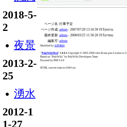
2018-5-
2
ページ名:
行事予定
ページ作成:
admin
- 2007/07/29 13:16:59 JST
(6947d)
最終更新:
admin
- 2008/03/25 11:50:20 JST
(6708d)
編集可:
admin
夜景
Modified by
佐野雅則
"
PukiWikiMod
" 1.6.6.1
Copyright © 2003-2006 ishii & nao-pon License is
Based on "PukiWiki" by PukiWiki Developers Team
2013-2-
Powered by PHP 4.4.9
HTML convert time to 0.064 sec.
25
湧水
2012-1
1-27