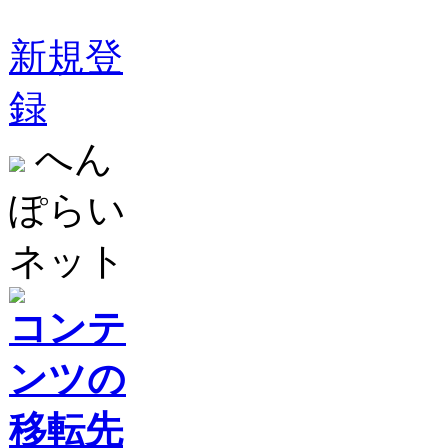
新規登
録
へん
ぽらい
ネット
コンテ
ンツの
移転先