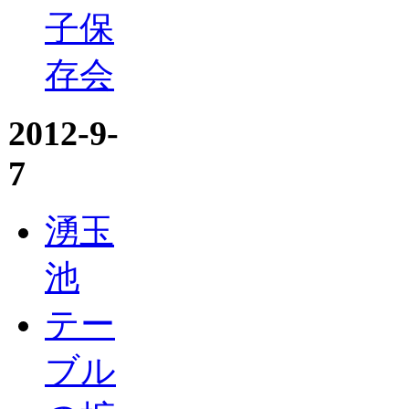
子保
存会
2012-9-
7
湧玉
池
テー
ブル