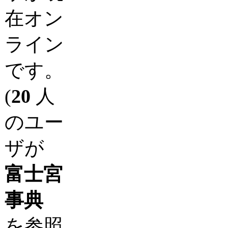
在オン
ライン
です。
(
20
人
のユー
ザが
富士宮
事典
を参照