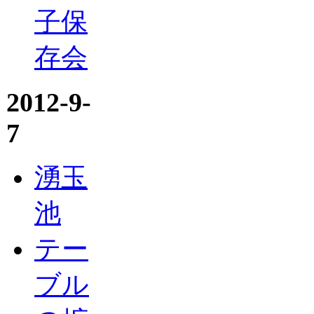
子保
存会
2012-9-
7
湧玉
池
テー
ブル