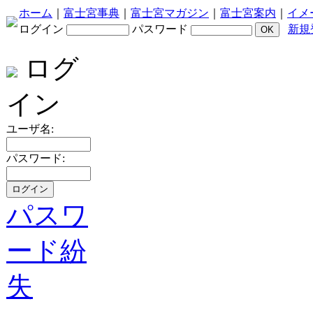
ホーム
｜
富士宮事典
｜
富士宮マガジン
｜
富士宮案内
｜
イメ
ログイン
パスワード
新規
ログ
イン
ユーザ名:
パスワード:
パスワ
ード紛
失