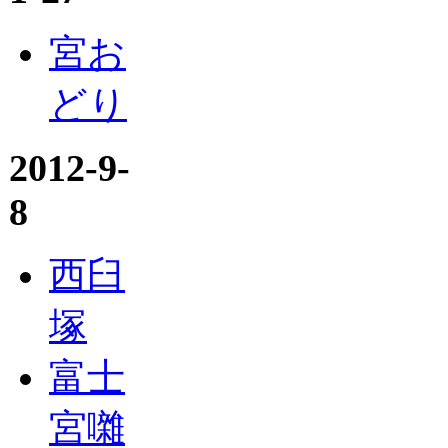
宮お
どり
2012-9-
8
西臼
塚
富士
宮囃