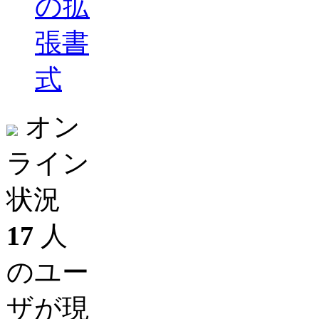
の拡
張書
式
オン
ライン
状況
17
人
のユー
ザが現