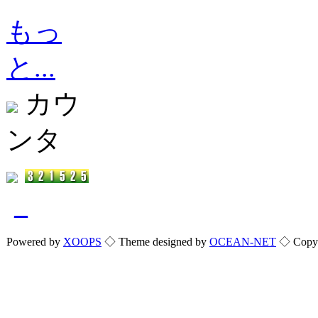
もっ
と...
カウ
ンタ
_
Powered by
XOOPS
◇ Theme designed by
OCEAN-NET
◇ Copyri