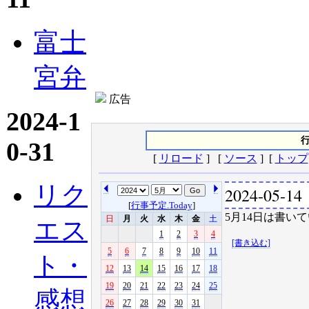
富士
宮弁
広告
2024-1
行
0-31
[
リロード
] [
ソース
] [
トップ
リク
2024-05-14
[
行事予定.Today
]
5月14日は書いて
日
月
火
水
木
金
土
エス
1
2
3
4
[書き込む]
5
6
7
8
9
10
11
ト・
12
13
14
15
16
17
18
19
20
21
22
23
24
25
感想
26
27
28
29
30
31