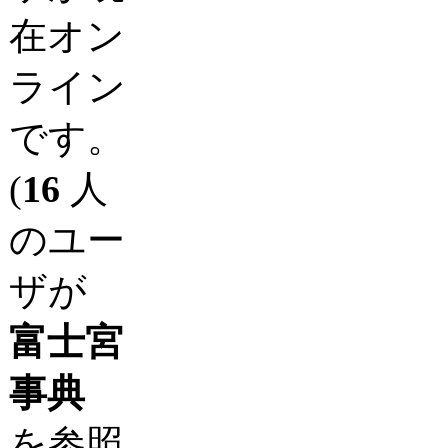
在オン
ライン
です。
(
16
人
のユー
ザが
富士宮
事典
を参照