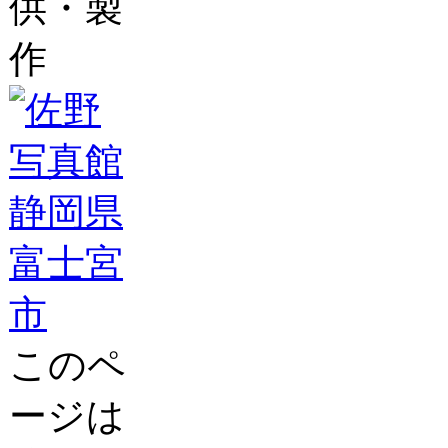
供・製
作
このペ
ージは