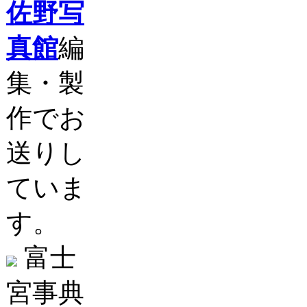
佐野写
真館
編
集・製
作でお
送りし
ていま
す。
富士
宮事典