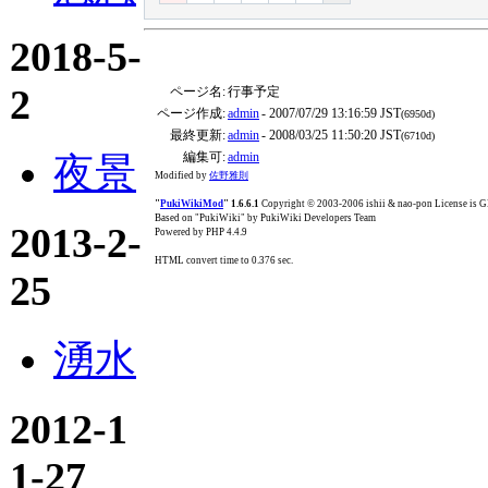
2018-5-
2
ページ名:
行事予定
ページ作成:
admin
- 2007/07/29 13:16:59 JST
(6950d)
最終更新:
admin
- 2008/03/25 11:50:20 JST
(6710d)
編集可:
admin
夜景
Modified by
佐野雅則
"
PukiWikiMod
" 1.6.6.1
Copyright © 2003-2006 ishii & nao-pon License is
Based on "PukiWiki" by PukiWiki Developers Team
2013-2-
Powered by PHP 4.4.9
HTML convert time to 0.376 sec.
25
湧水
2012-1
1-27