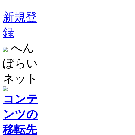
新規登
録
へん
ぽらい
ネット
コンテ
ンツの
移転先