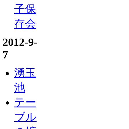
子保
存会
2012-9-
7
湧玉
池
テー
ブル