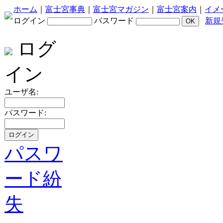
ホーム
｜
富士宮事典
｜
富士宮マガジン
｜
富士宮案内
｜
イメ
ログイン
パスワード
新規
ログ
イン
ユーザ名:
パスワード:
パスワ
ード紛
失