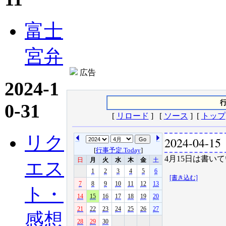
富士
宮弁
広告
2024-1
行
0-31
[
リロード
] [
ソース
] [
トップ
リク
2024-04-15
[
行事予定.Today
]
4月15日は書いて
日
月
火
水
木
金
土
エス
1
2
3
4
5
6
[書き込む]
7
8
9
10
11
12
13
ト・
14
15
16
17
18
19
20
21
22
23
24
25
26
27
感想
28
29
30