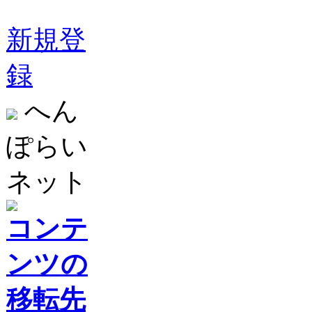
新規登
録
へん
ぽらい
ネット
コンテ
ンツの
移転先