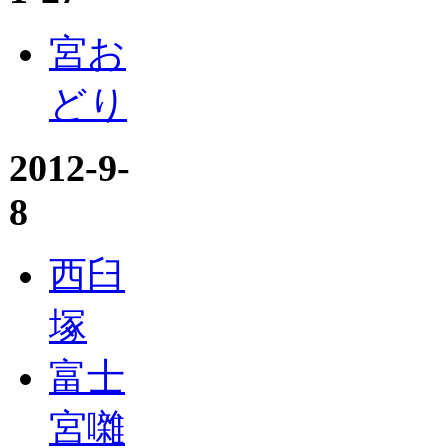
宮お
どり
2012-9-
8
西臼
塚
富士
宮囃