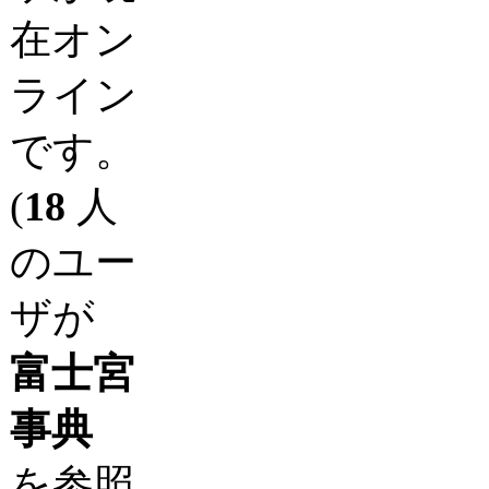
在オン
ライン
です。
(
18
人
のユー
ザが
富士宮
事典
を参照