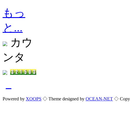
もっ
と...
カウ
ンタ
_
Powered by
XOOPS
◇ Theme designed by
OCEAN-NET
◇ Copyri