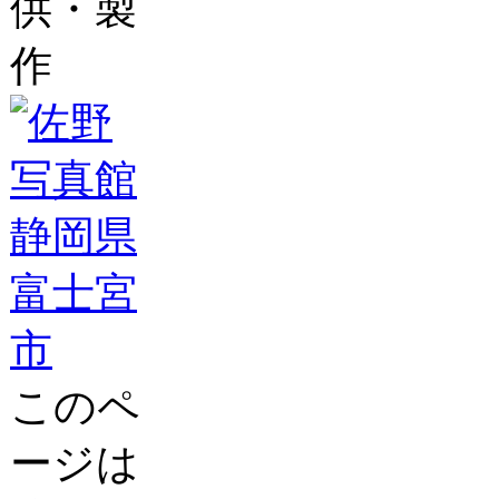
供・製
作
このペ
ージは