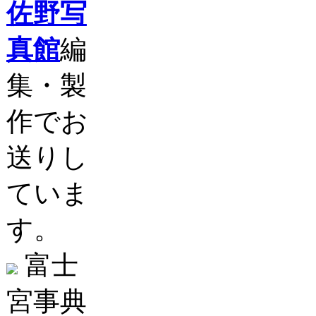
佐野写
真館
編
集・製
作でお
送りし
ていま
す。
富士
宮事典