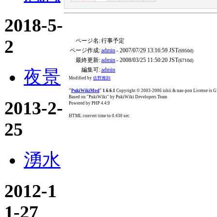
2018-5-
2
ページ名:
行事予定
ページ作成:
admin
- 2007/07/29 13:16:59 JST
(6950d)
最終更新:
admin
- 2008/03/25 11:50:20 JST
(6710d)
編集可:
admin
夜景
Modified by
佐野雅則
"
PukiWikiMod
" 1.6.6.1
Copyright © 2003-2006 ishii & nao-pon License is
Based on "PukiWiki" by PukiWiki Developers Team
2013-2-
Powered by PHP 4.4.9
HTML convert time to 0.430 sec.
25
湧水
2012-1
1-27