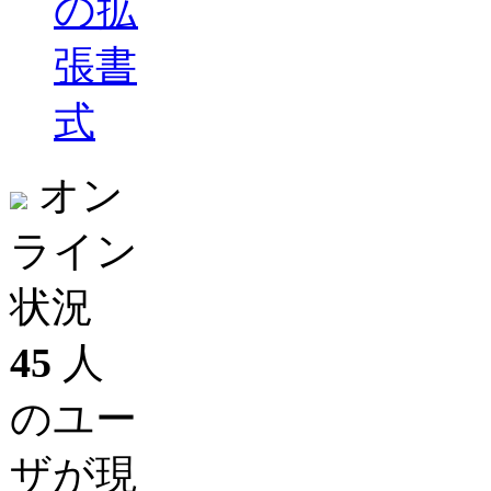
の拡
張書
式
オン
ライン
状況
45
人
のユー
ザが現