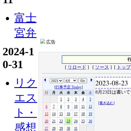
富士
宮弁
広告
2024-1
行
0-31
[
リロード
] [
ソース
] [
トップ
リク
2023-08-23
[
行事予定.Today
]
8月23日は書いて
日
月
火
水
木
金
土
エス
1
2
3
4
5
[書き込む]
6
7
8
9
10
11
12
ト・
13
14
15
16
17
18
19
20
21
22
23
24
25
26
感想
27
28
29
30
31