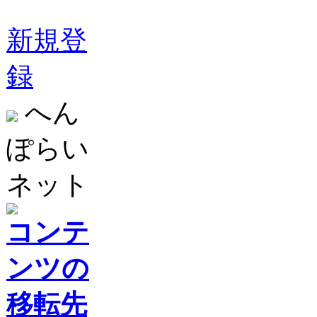
新規登
録
へん
ぽらい
ネット
コンテ
ンツの
移転先