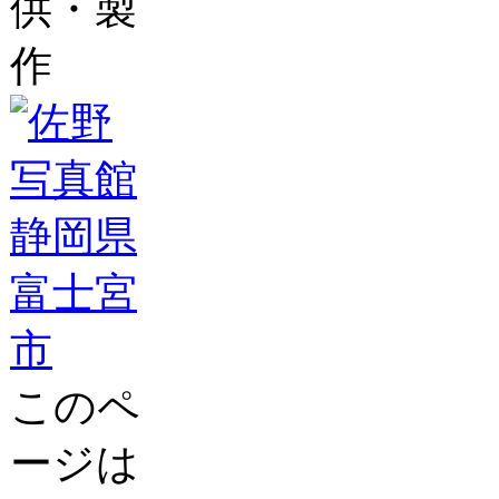
供・製
作
このペ
ージは