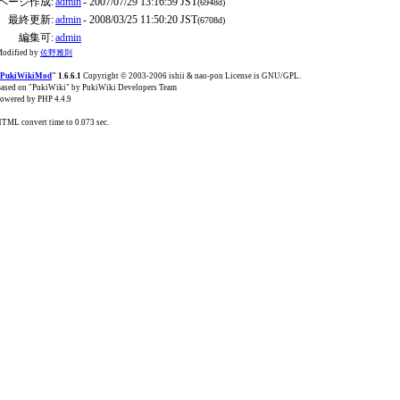
ページ作成:
admin
- 2007/07/29 13:16:59 JST
(6948d)
最終更新:
admin
- 2008/03/25 11:50:20 JST
(6708d)
編集可:
admin
odified by
佐野雅則
PukiWikiMod
" 1.6.6.1
Copyright © 2003-2006 ishii & nao-pon License is GNU/GPL.
ased on "PukiWiki" by PukiWiki Developers Team
owered by PHP 4.4.9
TML convert time to 0.073 sec.