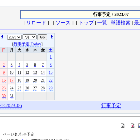
行事予定 / 2023.07
[
リロード
] [
ソース
] [
トップ
|
一覧
|
単語検索
|
最
[
行事予定.Today
]
日
月
火
水
木
金
土
1
2
3
4
5
6
7
8
9
10
11
12
13
14
15
16
17
18
19
20
21
22
23
24
25
26
27
28
29
30
31
<<2023-06
行事予定
ページ名:
行事予定