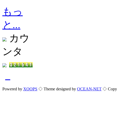
もっ
と...
カウ
ンタ
_
Powered by
XOOPS
◇ Theme designed by
OCEAN-NET
◇ Copyri