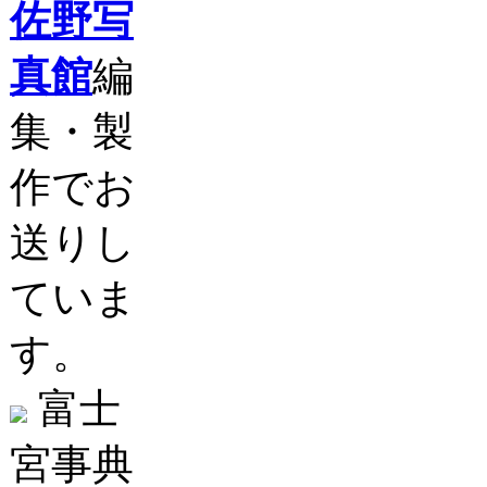
佐野写
真館
編
集・製
作でお
送りし
ていま
す。
富士
宮事典