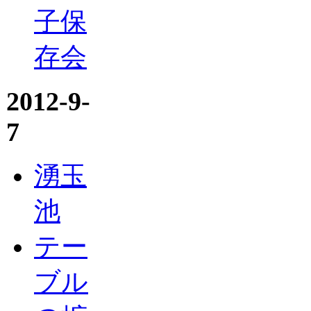
子保
存会
2012-9-
7
湧玉
池
テー
ブル