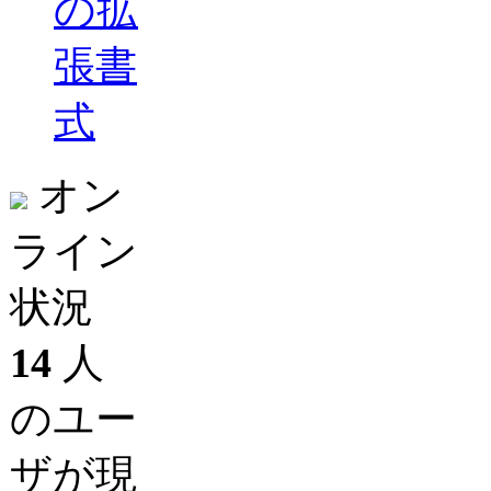
の拡
張書
式
オン
ライン
状況
14
人
のユー
ザが現