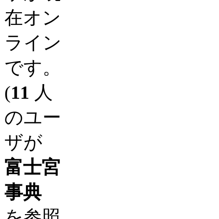
在オン
ライン
です。
(
11
人
のユー
ザが
富士宮
事典
を参照