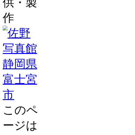
供・製
作
このペ
ージは