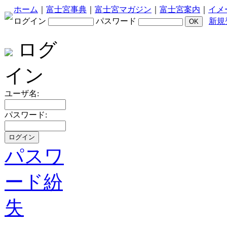
ホーム
｜
富士宮事典
｜
富士宮マガジン
｜
富士宮案内
｜
イメ
ログイン
パスワード
新規
ログ
イン
ユーザ名:
パスワード:
パスワ
ード紛
失