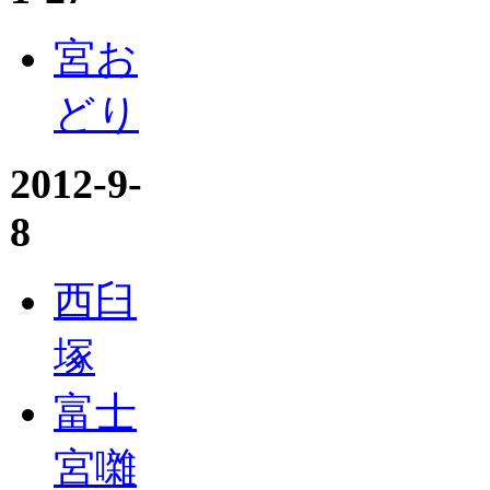
宮お
どり
2012-9-
8
西臼
塚
富士
宮囃