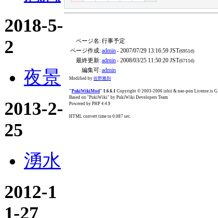
2018-5-
2
ページ名:
行事予定
ページ作成:
admin
- 2007/07/29 13:16:59 JST
(6951d)
最終更新:
admin
- 2008/03/25 11:50:20 JST
(6711d)
編集可:
admin
夜景
Modified by
佐野雅則
"
PukiWikiMod
" 1.6.6.1
Copyright © 2003-2006 ishii & nao-pon License is
Based on "PukiWiki" by PukiWiki Developers Team
2013-2-
Powered by PHP 4.4.9
HTML convert time to 0.087 sec.
25
湧水
2012-1
1-27