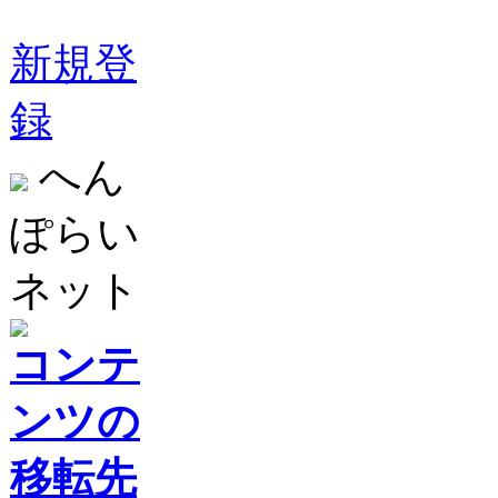
新規登
録
へん
ぽらい
ネット
コンテ
ンツの
移転先