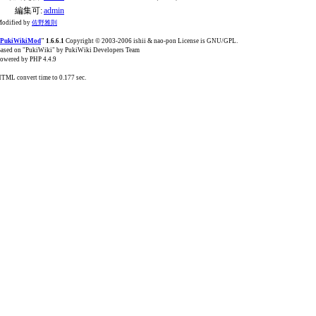
編集可:
admin
odified by
佐野雅則
PukiWikiMod
" 1.6.6.1
Copyright © 2003-2006 ishii & nao-pon License is GNU/GPL.
ased on "PukiWiki" by PukiWiki Developers Team
owered by PHP 4.4.9
TML convert time to 0.177 sec.