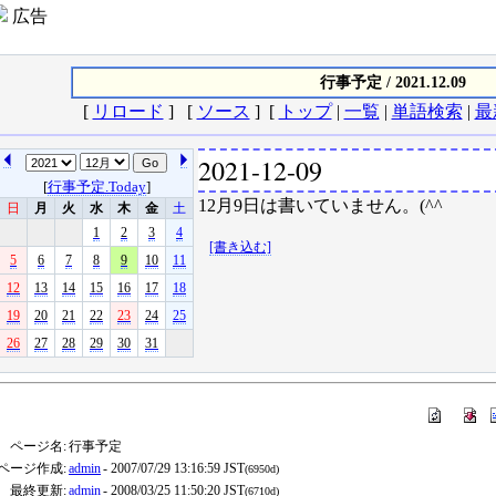
広告
行事予定 / 2021.12.09
[
リロード
] [
ソース
] [
トップ
|
一覧
|
単語検索
|
最
2021-12-09
[
行事予定.Today
]
12月9日は書いていません。(^^ゞ
日
月
火
水
木
金
土
1
2
3
4
[書き込む]
5
6
7
8
9
10
11
12
13
14
15
16
17
18
19
20
21
22
23
24
25
26
27
28
29
30
31
ページ名:
行事予定
ページ作成:
admin
- 2007/07/29 13:16:59 JST
(6950d)
最終更新:
admin
- 2008/03/25 11:50:20 JST
(6710d)