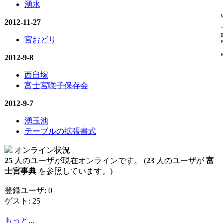
湧水
M
2012-11-27
"
B
宮おどり
P
H
2012-9-8
西臼塚
富士宮囃子保存会
2012-9-7
湧玉池
テーブルの拡張書式
オンライン状況
25
人のユーザが現在オンラインです。 (
23
人のユーザが
富
士宮事典
を参照しています。)
登録ユーザ: 0
ゲスト: 25
もっと...