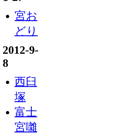
宮お
どり
2012-9-
8
西臼
塚
富士
宮囃