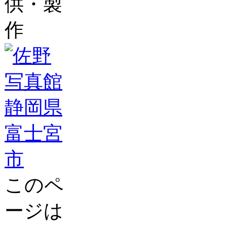
供・製
作
このペ
ージは