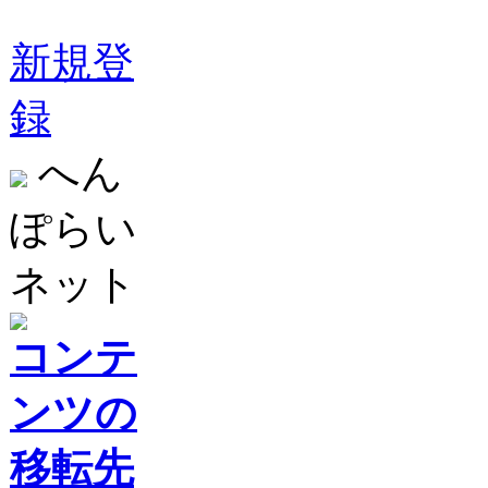
新規登
録
へん
ぽらい
ネット
コンテ
ンツの
移転先