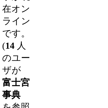
在オン
ライン
です。
(
14
人
のユー
ザが
富士宮
事典
を参照