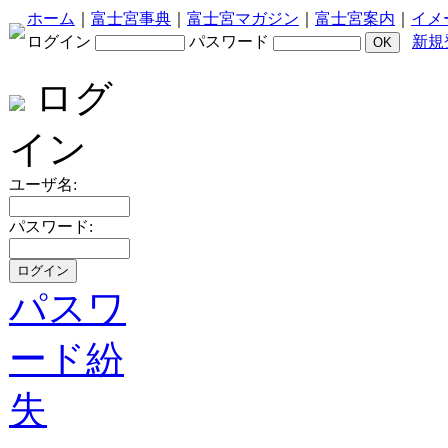
ホーム
｜
富士宮事典
｜
富士宮マガジン
｜
富士宮案内
｜
イメ
ログイン
パスワード
新規
ログ
イン
ユーザ名:
パスワード:
パスワ
ード紛
失