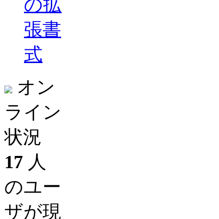
の拡
張書
式
オン
ライン
状況
17
人
のユー
ザが現