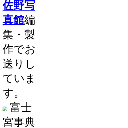
佐野写
真館
編
集・製
作でお
送りし
ていま
す。
富士
宮事典