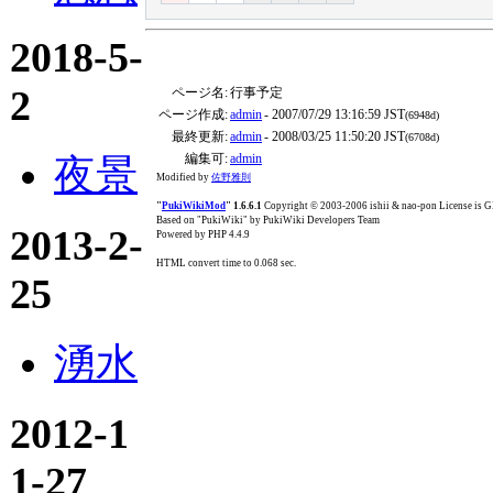
2018-5-
2
ページ名:
行事予定
ページ作成:
admin
- 2007/07/29 13:16:59 JST
(6948d)
最終更新:
admin
- 2008/03/25 11:50:20 JST
(6708d)
編集可:
admin
夜景
Modified by
佐野雅則
"
PukiWikiMod
" 1.6.6.1
Copyright © 2003-2006 ishii & nao-pon License is
Based on "PukiWiki" by PukiWiki Developers Team
2013-2-
Powered by PHP 4.4.9
HTML convert time to 0.068 sec.
25
湧水
2012-1
1-27