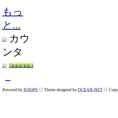
もっ
と...
カウ
ンタ
_
Powered by
XOOPS
◇ Theme designed by
OCEAN-NET
◇ Copyri