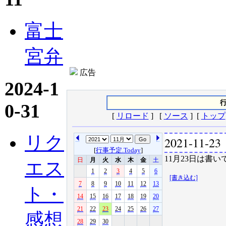
富士
宮弁
広告
2024-1
行
0-31
[
リロード
] [
ソース
] [
トップ
リク
2021-11-23
[
行事予定.Today
]
11月23日は書い
日
月
火
水
木
金
土
エス
1
2
3
4
5
6
[書き込む]
7
8
9
10
11
12
13
ト・
14
15
16
17
18
19
20
21
22
23
24
25
26
27
感想
28
29
30