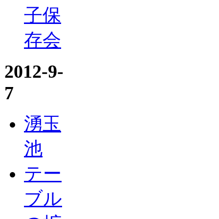
子保
存会
2012-9-
7
湧玉
池
テー
ブル