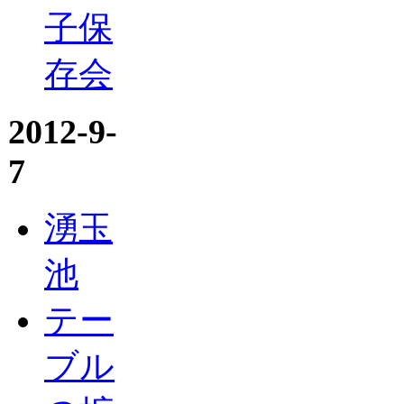
子保
存会
2012-9-
7
湧玉
池
テー
ブル