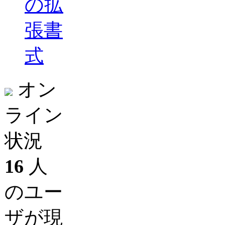
の拡
張書
式
オン
ライン
状況
16
人
のユー
ザが現