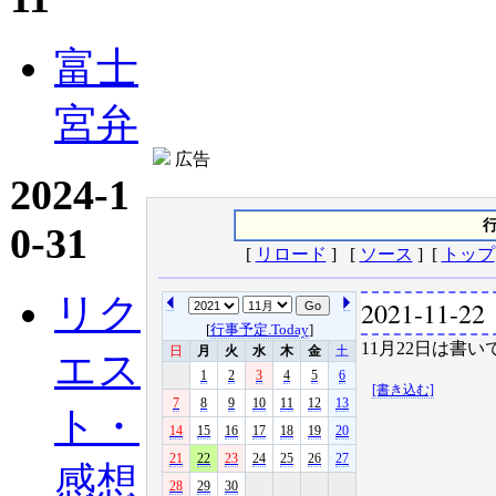
富士
宮弁
広告
2024-1
行
0-31
[
リロード
] [
ソース
] [
トップ
リク
2021-11-22
[
行事予定.Today
]
11月22日は書い
日
月
火
水
木
金
土
エス
1
2
3
4
5
6
[書き込む]
7
8
9
10
11
12
13
ト・
14
15
16
17
18
19
20
21
22
23
24
25
26
27
感想
28
29
30