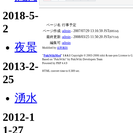
2018-5-
2
ページ名:
行事予定
ページ作成:
admin
- 2007/07/29 13:16:59 JST
(6951d)
最終更新:
admin
- 2008/03/25 11:50:20 JST
(6711d)
編集可:
admin
夜景
Modified by
佐野雅則
"
PukiWikiMod
" 1.6.6.1
Copyright © 2003-2006 ishii & nao-pon License is
Based on "PukiWiki" by PukiWiki Developers Team
2013-2-
Powered by PHP 4.4.9
HTML convert time to 0.389 sec.
25
湧水
2012-1
1-27