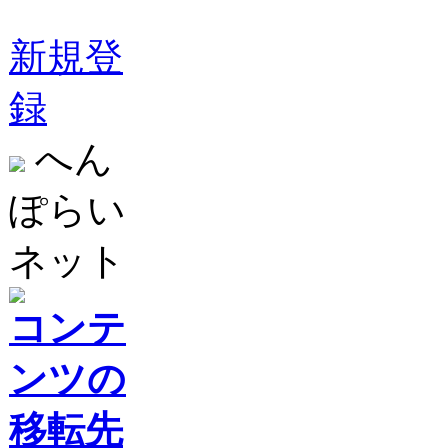
新規登
録
へん
ぽらい
ネット
コンテ
ンツの
移転先