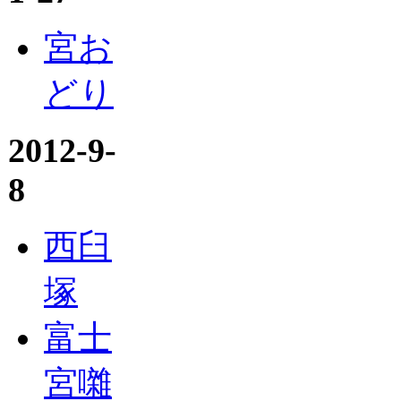
宮お
どり
2012-9-
8
西臼
塚
富士
宮囃