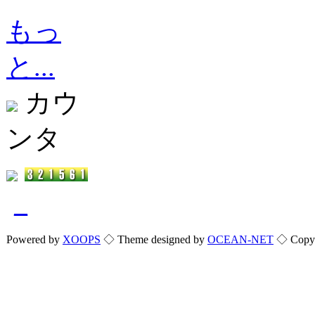
もっ
と...
カウ
ンタ
_
Powered by
XOOPS
◇ Theme designed by
OCEAN-NET
◇ Copyri