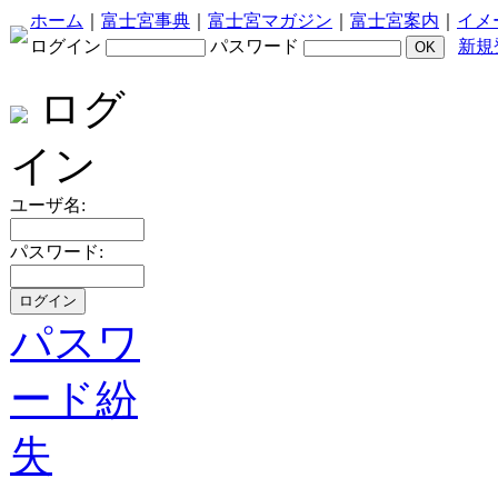
ホーム
｜
富士宮事典
｜
富士宮マガジン
｜
富士宮案内
｜
イメ
ログイン
パスワード
新規
ログ
イン
ユーザ名:
パスワード:
パスワ
ード紛
失