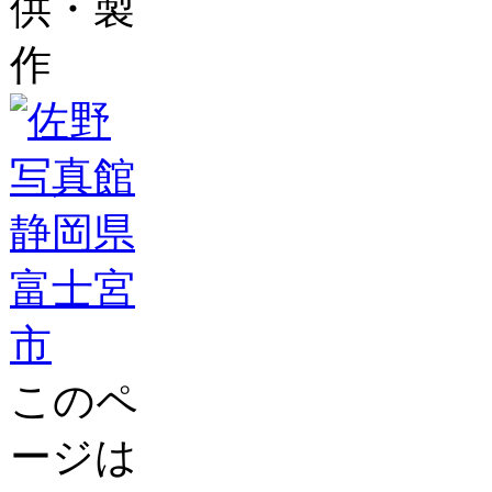
供・製
作
このペ
ージは