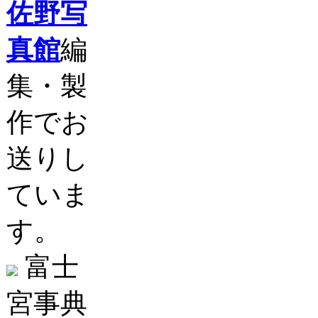
佐野写
真館
編
集・製
作でお
送りし
ていま
す。
富士
宮事典