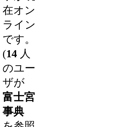
在オン
ライン
です。
(
14
人
のユー
ザが
富士宮
事典
を参照