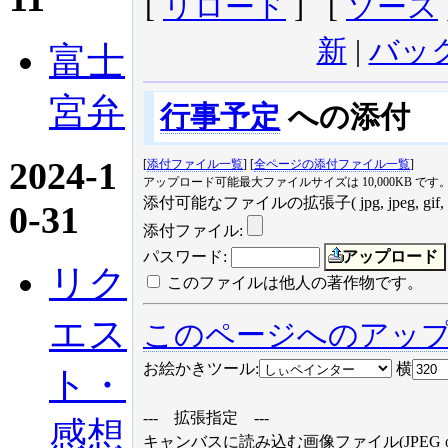
[
リロード
] [
ソース
新
|
バッ
富士
宮弁
行事予定
への添付
2024-1
[
添付ファイル一覧
] [
全ページの添付ファイル一覧
]
アップロード可能最大ファイルサイズは 10,000KB です
添付可能なファイルの拡張子( jpg, jpeg, gif, png, txt, s
0-31
添付ファイル
:
パスワード:
リク
このファイルは他人の著作物です。
エス
このページへのアッ
お絵かきツール
:
横
ト・
--- 拡張指定 ---
感想
キャンバスに読み込む画像ファイル(JPEG or 