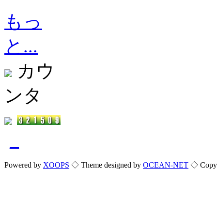
もっ
と...
カウ
ンタ
_
Powered by
XOOPS
◇ Theme designed by
OCEAN-NET
◇ Copyri