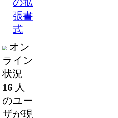
の拡
張書
式
オン
ライン
状況
16
人
のユー
ザが現