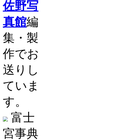
佐野写
真館
編
集・製
作でお
送りし
ていま
す。
富士
宮事典