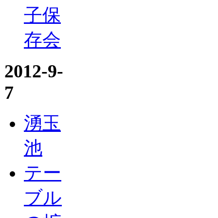
子保
存会
2012-9-
7
湧玉
池
テー
ブル