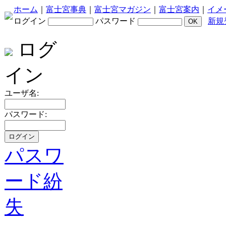
ホーム
｜
富士宮事典
｜
富士宮マガジン
｜
富士宮案内
｜
イメ
ログイン
パスワード
新規
ログ
イン
ユーザ名:
パスワード:
パスワ
ード紛
失