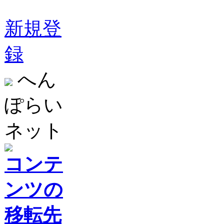
新規登
録
へん
ぽらい
ネット
コンテ
ンツの
移転先