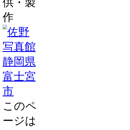
供・製
作
このペ
ージは