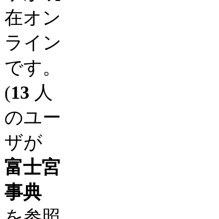
在オン
ライン
です。
(
13
人
のユー
ザが
富士宮
事典
を参照