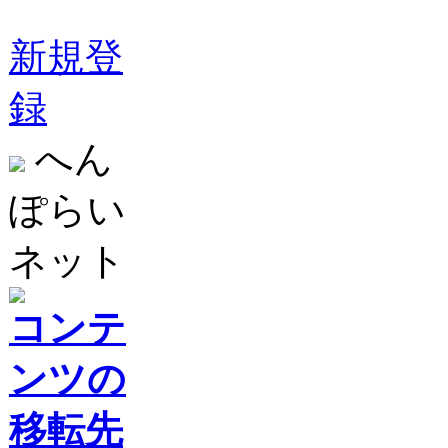
新規登
録
へん
ぽらい
ネット
コンテ
ンツの
移転先