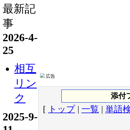
最新記
事
2026-4-
25
相互
広告
リン
添付
ク
[
トップ
|
一覧
|
単語
2025-9-
11