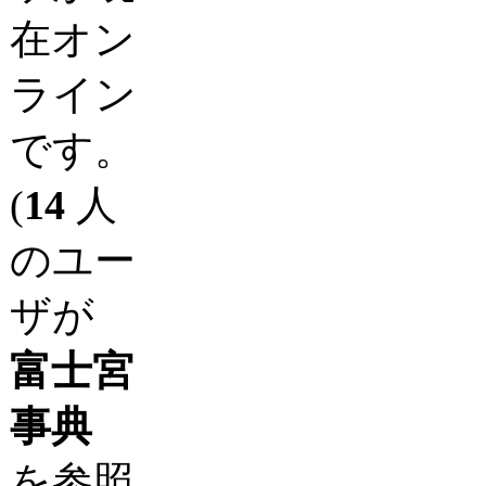
在オン
ライン
です。
(
14
人
のユー
ザが
富士宮
事典
を参照