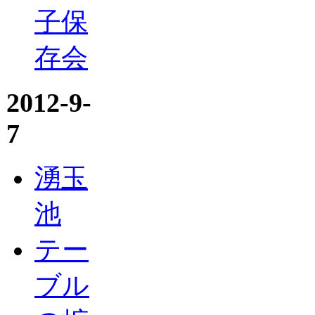
子保
存会
2012-9-
7
湧玉
池
テー
ブル