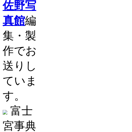
佐野写
真館
編
集・製
作でお
送りし
ていま
す。
富士
宮事典