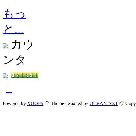
もっ
と...
カウ
ンタ
_
Powered by
XOOPS
◇ Theme designed by
OCEAN-NET
◇ Copyri