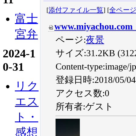
[
添付ファイル一覧
] [
全ペー
富士
www.miyachou.com_
宮弁
ページ:
夜景
2024-1
サイズ:31.2KB (31224
0-31
Content-type:image/j
登録日時:2018/05/04 
リク
アクセス数:0
エス
所有者:ゲスト
ト・
感想