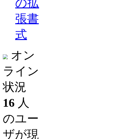
の拡
張書
式
オン
ライン
状況
16
人
のユー
ザが現