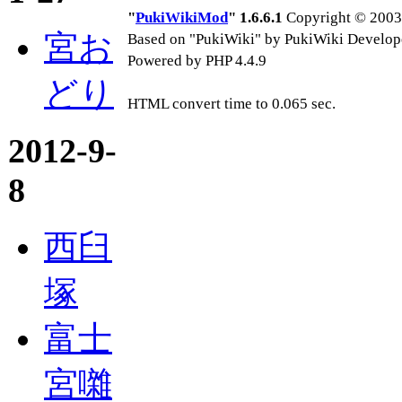
"
PukiWikiMod
" 1.6.6.1
Copyright © 2003-
宮お
Based on "PukiWiki" by PukiWiki Develop
Powered by PHP 4.4.9
どり
HTML convert time to 0.065 sec.
2012-9-
8
西臼
塚
富士
宮囃