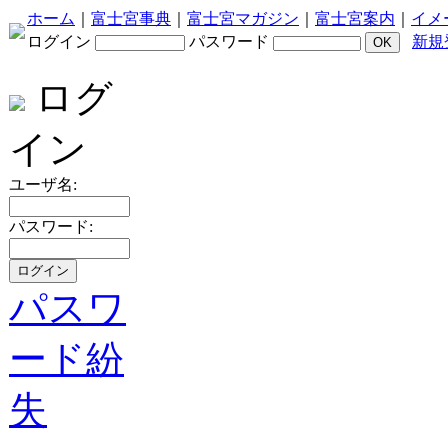
ホーム
｜
富士宮事典
｜
富士宮マガジン
｜
富士宮案内
｜
イメ
ログイン
パスワード
新規
ログ
イン
ユーザ名:
パスワード:
パスワ
ード紛
失