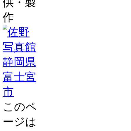
供・製
作
このペ
ージは