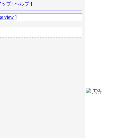
アップ
|
ヘルプ
]
ge view
]
広告