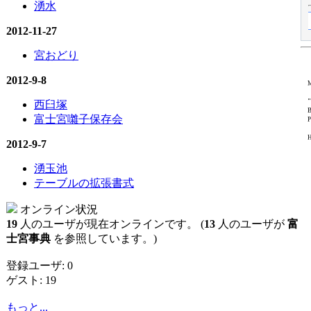
湧水
2012-11-27
宮おどり
2012-9-8
M
"
西臼塚
B
富士宮囃子保存会
P
H
2012-9-7
湧玉池
テーブルの拡張書式
オンライン状況
19
人のユーザが現在オンラインです。 (
13
人のユーザが
富
士宮事典
を参照しています。)
登録ユーザ: 0
ゲスト: 19
もっと...