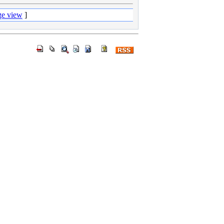
ge view
]