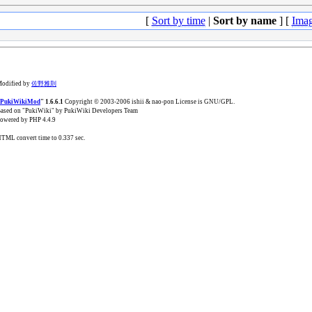
[
Sort by time
|
Sort by name
] [
Ima
odified by
佐野雅則
PukiWikiMod
" 1.6.6.1
Copyright © 2003-2006 ishii & nao-pon License is GNU/GPL.
ased on "PukiWiki" by PukiWiki Developers Team
owered by PHP 4.4.9
TML convert time to 0.337 sec.