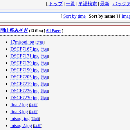
[
トップ
|
一覧
|
単語検索
|
最新
|
バック
[
Sort by time
|
Sort by name
] [
Ima
開山祭みそぎ
(13 files) [
All Pages
]
17misogi.jpg
[
詳細
]
DSCF7167.jpg
[
詳細
]
DSCF7171.jpg
[
詳細
]
DSCF7179.jpg
[
詳細
]
DSCF7190.jpg
[
詳細
]
DSCF7205.jpg
[
詳細
]
DSCF7219.jpg
[
詳細
]
DSCF7226.jpg
[
詳細
]
DSCF7230.jpg
[
詳細
]
final2.jpg
[
詳細
]
final3.jpg
[
詳細
]
misogi.jpg
[
詳細
]
misogi2.jpg
[
詳細
]