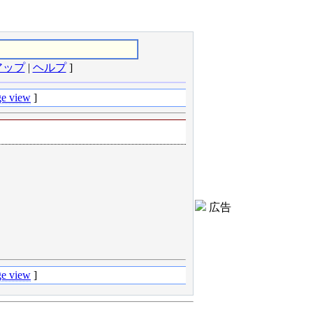
アップ
|
ヘルプ
]
e view
]
広告
e view
]