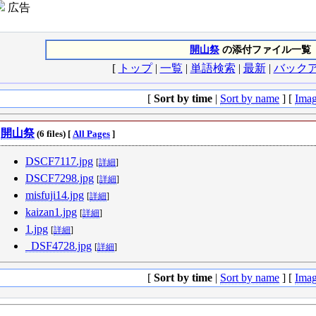
広告
開山祭
の添付ファイル一覧
[
トップ
|
一覧
|
単語検索
|
最新
|
バック
[
Sort by time
|
Sort by name
] [
Imag
開山祭
(6 files) [
All Pages
]
DSCF7117.jpg
[
詳細
]
DSCF7298.jpg
[
詳細
]
misfuji14.jpg
[
詳細
]
kaizan1.jpg
[
詳細
]
1.jpg
[
詳細
]
_DSF4728.jpg
[
詳細
]
[
Sort by time
|
Sort by name
] [
Imag