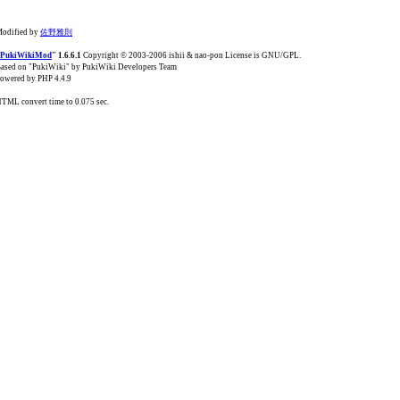
odified by
佐野雅則
PukiWikiMod
" 1.6.6.1
Copyright © 2003-2006 ishii & nao-pon License is GNU/GPL.
ased on "PukiWiki" by PukiWiki Developers Team
owered by PHP 4.4.9
TML convert time to 0.075 sec.