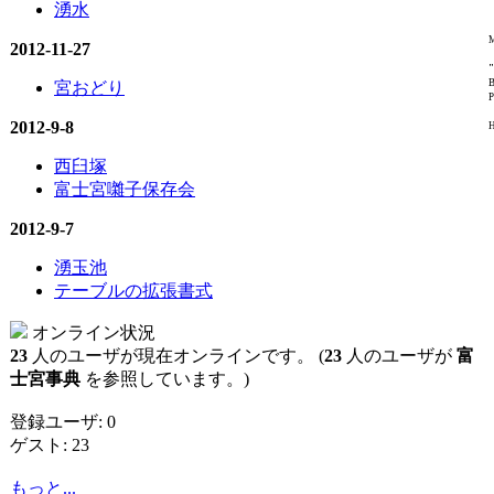
湧水
M
2012-11-27
"
B
宮おどり
P
2012-9-8
H
西臼塚
富士宮囃子保存会
2012-9-7
湧玉池
テーブルの拡張書式
オンライン状況
23
人のユーザが現在オンラインです。 (
23
人のユーザが
富
士宮事典
を参照しています。)
登録ユーザ: 0
ゲスト: 23
もっと...