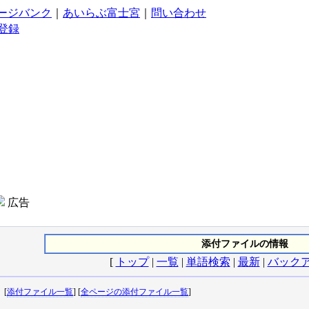
ージバンク
｜
あいらぶ富士宮
｜
問い合わせ
登録
広告
添付ファイルの情報
[
トップ
|
一覧
|
単語検索
|
最新
|
バック
[
添付ファイル一覧
] [
全ページの添付ファイル一覧
]