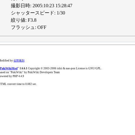
撮影日時: 2005:10:23 15:28:47
シャッタースピード: 1/30
絞り値: F3.8
フラッシュ: OFF
odified by
佐野雅則
PukiWikiMod
" 1.6.6.1
Copyright © 2003-2006 ishii & nao-pon License is GNU/GPL.
ased on "PukiWiki" by PukiWiki Developers Team
owered by PHP 4.4.9
TML convert time to 0.082 sec.