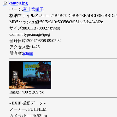
kantou.jpg
ページ:
富士宮囃子
格納ファイル名:./attach/5B5BC9D9BBCEB5DCD3F2BBD25D
MD5ハッシュ値:50f5c319e50356a3f051ee3eb4848f2e
サイズ:88.0KB (88027 bytes)
Content-type:image/jpeg
登録日時:2007/08/08 09:05:32
アクセス数:1425
所有者:
admin
Image: 400 x 269 px
- EXIF 撮影データ -
メーカー: FUJIFILM
カメラ: FinePixS2Pro