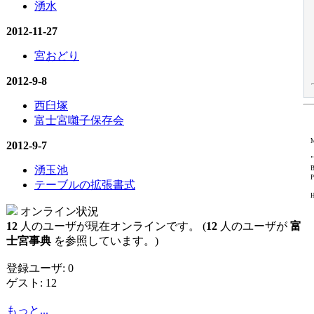
湧水
2012-11-27
宮おどり
2012-9-8
西臼塚
富士宮囃子保存会
M
2012-9-7
"
湧玉池
B
P
テーブルの拡張書式
H
オンライン状況
12
人のユーザが現在オンラインです。 (
12
人のユーザが
富
士宮事典
を参照しています。)
登録ユーザ: 0
ゲスト: 12
もっと...