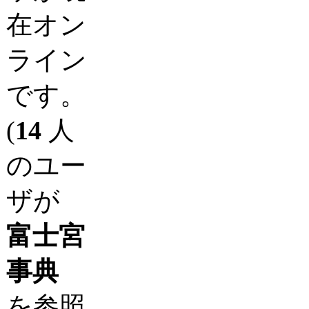
在オン
ライン
です。
(
14
人
のユー
ザが
富士宮
事典
を参照