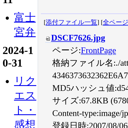
富士
[
添付ファイル一覧
] [
全ペー
宮弁
DSCF7626.jpg
2024-1
ページ:
FrontPage
0-31
格納ファイル名:./attac
4346373632362E6A7
リク
MD5ハッシュ値:d54ca2c
エス
サイズ:67.8KB (67809
ト・
Content-type:image/j
感想
登録日時:2007/08/06 