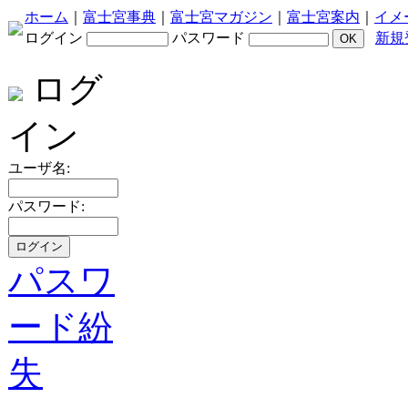
ホーム
｜
富士宮事典
｜
富士宮マガジン
｜
富士宮案内
｜
イメ
ログイン
パスワード
新規
ログ
イン
ユーザ名:
パスワード:
パスワ
ード紛
失