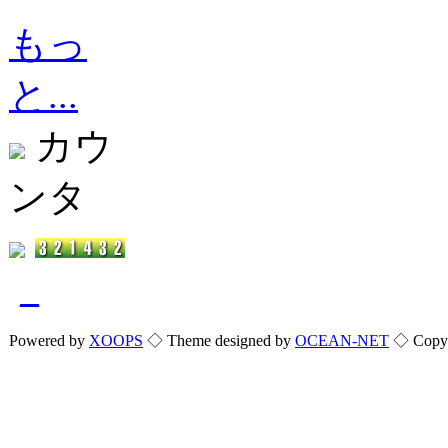
もっ
と...
カウ
ンタ
_
Powered by
XOOPS
◇ Theme designed by
OCEAN-NET
◇ Copyri