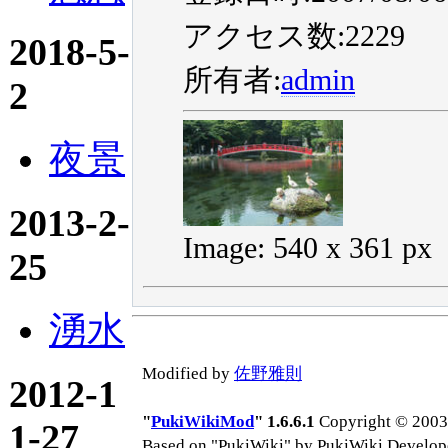
アクセス数:2229
2018-5-
所有者:
admin
2
夜景
2013-2-
Image: 540 x 361 px
25
湧水
Modified by
佐野雅則
2012-1
"
PukiWikiMod
" 1.6.6.1
Copyright © 2003-
1-27
Based on "PukiWiki" by PukiWiki Develop