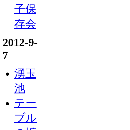
子保
存会
2012-9-
7
湧玉
池
テー
ブル