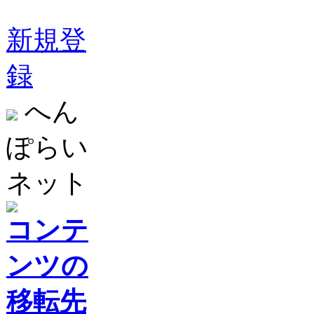
新規登
録
へん
ぽらい
ネット
コンテ
ンツの
移転先