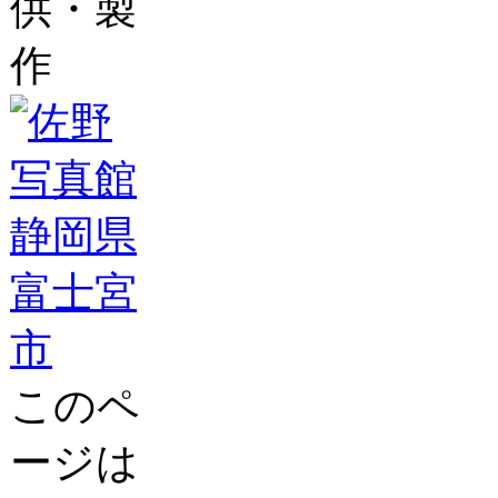
供・製
作
このペ
ージは