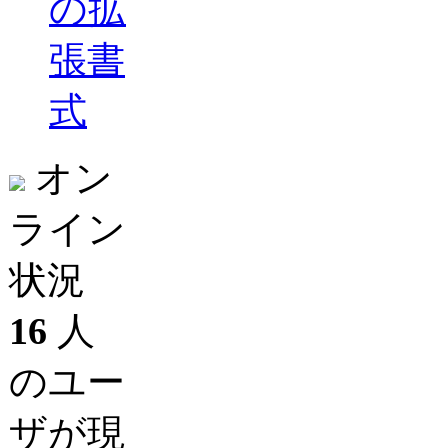
の拡
張書
式
オン
ライン
状況
16
人
のユー
ザが現