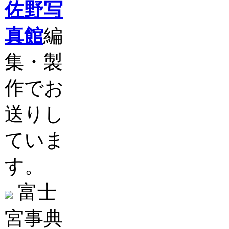
佐野写
真館
編
集・製
作でお
送りし
ていま
す。
富士
宮事典