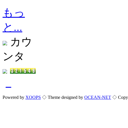
もっ
と...
カウ
ンタ
_
Powered by
XOOPS
◇ Theme designed by
OCEAN-NET
◇ Copyri