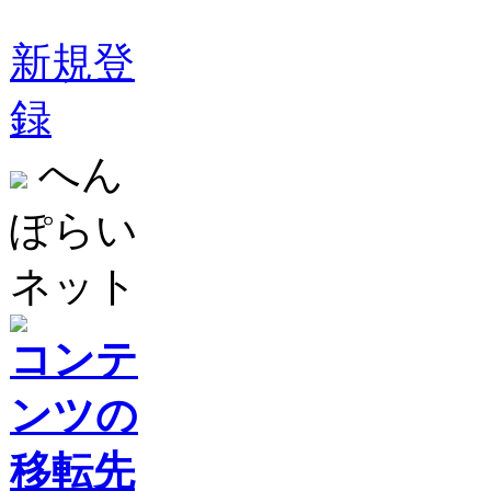
新規登
録
へん
ぽらい
ネット
コンテ
ンツの
移転先