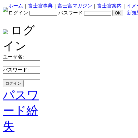
ホーム
｜
富士宮事典
｜
富士宮マガジン
｜
富士宮案内
｜
イメ
ログイン
パスワード
新規
ログ
イン
ユーザ名:
パスワード:
パスワ
ード紛
失