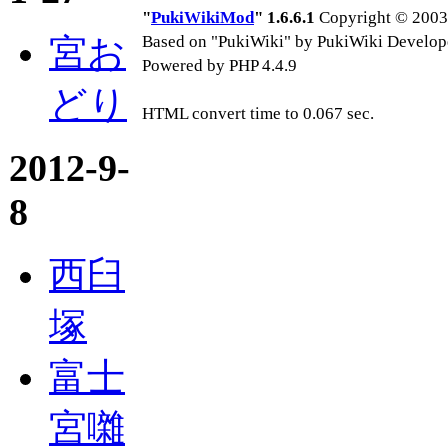
"
PukiWikiMod
" 1.6.6.1
Copyright © 2003-
宮お
Based on "PukiWiki" by PukiWiki Develop
Powered by PHP 4.4.9
どり
HTML convert time to 0.067 sec.
2012-9-
8
西臼
塚
富士
宮囃