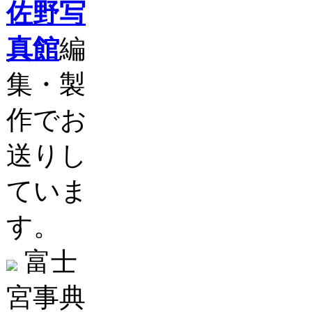
佐野写
真館
編
集・製
作でお
送りし
ていま
す。
富士
宮事典