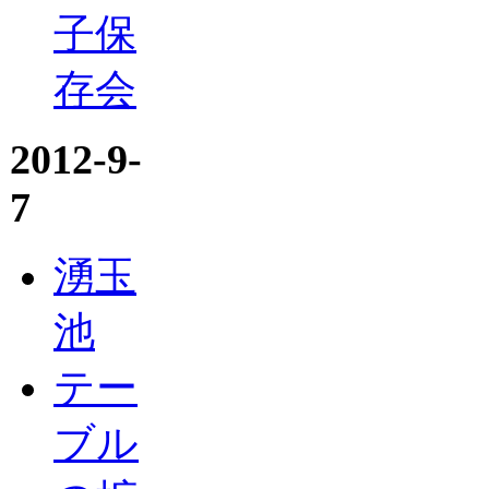
子保
存会
2012-9-
7
湧玉
池
テー
ブル