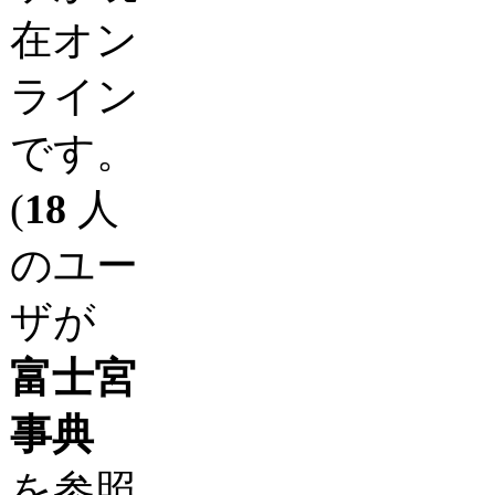
在オン
ライン
です。
(
18
人
のユー
ザが
富士宮
事典
を参照