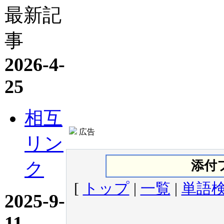
最新記
事
2026-4-
25
相互
広告
リン
ク
添付
[
トップ
|
一覧
|
単語
2025-9-
11