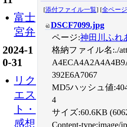
[
添付ファイル一覧
] [
全ペー
富士
DSCF7099.jpg
宮弁
ページ:
神田川ふれ
2024-1
格納ファイル名:./atta
0-31
A4ECA4A2A4A4B9A
392E6A7067
リク
MD5ハッシュ値:404ca8
エス
4
ト・
サイズ:60.6KB (60620
感想
Content-type:image/j