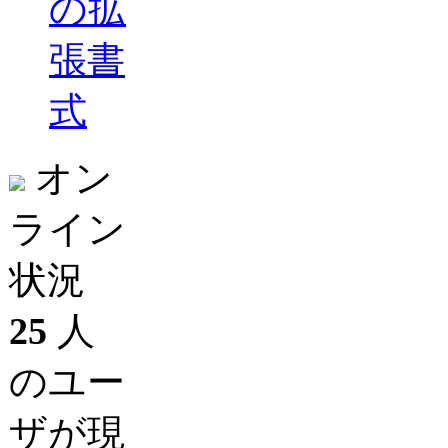
の拡
張書
式
オン
ライン
状況
25
人
のユー
ザが現