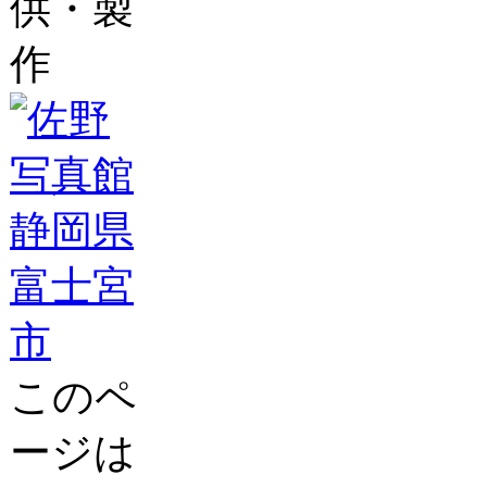
供・製
作
このペ
ージは