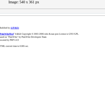
Image: 540 x 361 px
odified by
佐野雅則
PukiWikiMod
" 1.6.6.1
Copyright © 2003-2006 ishii & nao-pon License is GNU/GPL.
ased on "PukiWiki" by PukiWiki Developers Team
owered by PHP 4.4.9
TML convert time to 0.085 sec.