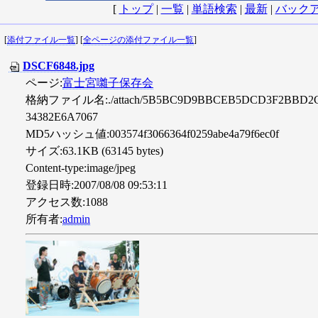
[
トップ
|
一覧
|
単語検索
|
最新
|
バック
[
添付ファイル一覧
] [
全ページの添付ファイル一覧
]
DSCF6848.jpg
ページ:
富士宮囃子保存会
格納ファイル名:./attach/5B5BC9D9BBCEB5DCD3F2BBD2C
34382E6A7067
MD5ハッシュ値:003574f3066364f0259abe4a79f6ec0f
サイズ:63.1KB (63145 bytes)
Content-type:image/jpeg
登録日時:2007/08/08 09:53:11
アクセス数:1088
所有者:
admin