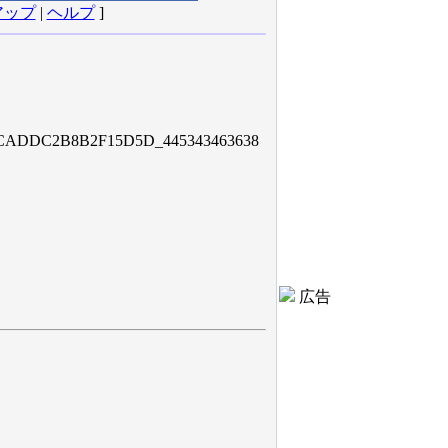
アップ
|
ヘルプ
]
ADDC2B8B2F15D5D_445343463638
広告