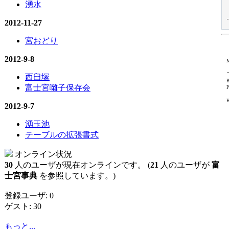
湧水
2012-11-27
宮おどり
2012-9-8
M
"
西臼塚
B
富士宮囃子保存会
P
H
2012-9-7
湧玉池
テーブルの拡張書式
オンライン状況
30
人のユーザが現在オンラインです。 (
21
人のユーザが
富
士宮事典
を参照しています。)
登録ユーザ: 0
ゲスト: 30
もっと...