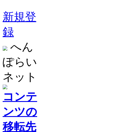
新規登
録
へん
ぽらい
ネット
コンテ
ンツの
移転先