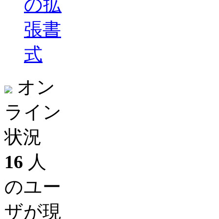
の拡
張書
式
オン
ライン
状況
16
人
のユー
ザが現