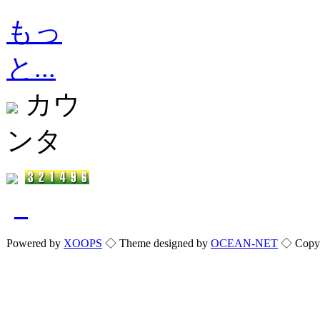
もっ
と...
カウ
ンタ
_
Powered by
XOOPS
◇ Theme designed by
OCEAN-NET
◇ Copyri