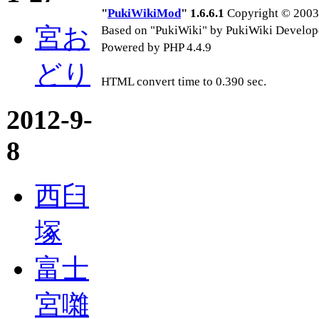
"
PukiWikiMod
" 1.6.6.1
Copyright © 2003-
宮お
Based on "PukiWiki" by PukiWiki Develop
Powered by PHP 4.4.9
どり
HTML convert time to 0.390 sec.
2012-9-
8
西臼
塚
富士
宮囃