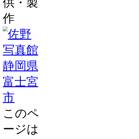
供・製
作
このペ
ージは