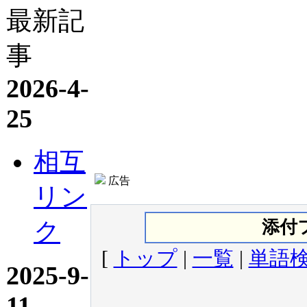
最新記
事
2026-4-
25
相互
広告
リン
ク
添付
[
トップ
|
一覧
|
単語
2025-9-
11