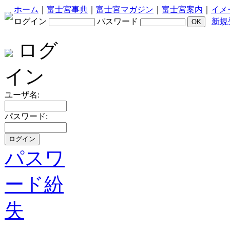
ホーム
｜
富士宮事典
｜
富士宮マガジン
｜
富士宮案内
｜
イメ
ログイン
パスワード
新規
ログ
イン
ユーザ名:
パスワード:
パスワ
ード紛
失