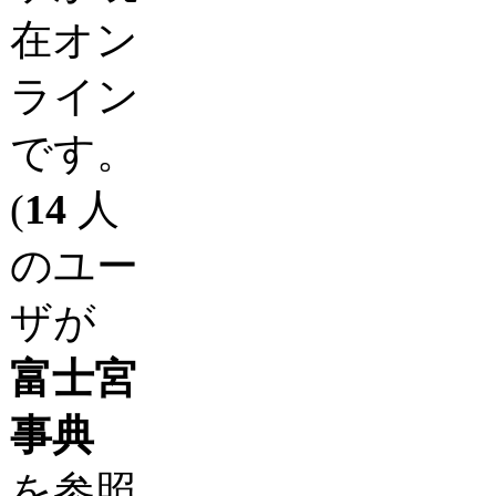
在オン
ライン
です。
(
14
人
のユー
ザが
富士宮
事典
を参照