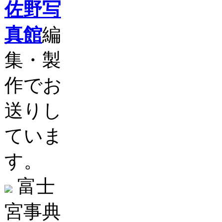
佐野写
真館
編
集・製
作でお
送りし
ていま
す。
富士
宮事典