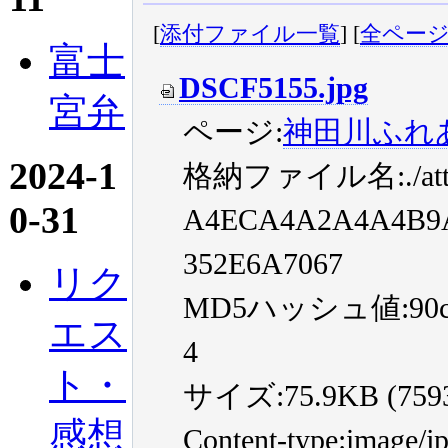
[
添付ファイル一覧
] [
全ペー
富士
DSCF5155.jpg
宮弁
ページ:
神田川ふれ
2024-1
格納ファイル名:./atta
0-31
A4ECA4A2A4A4B9A
352E6A7067
リク
MD5ハッシュ値:90cc7f
エス
4
ト・
サイズ:75.9KB (75937
感想
Content-type:image/j