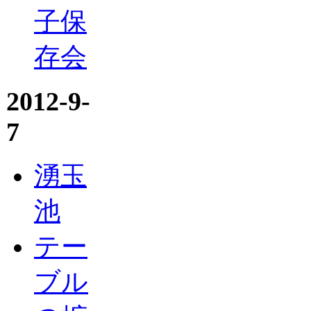
子保
存会
2012-9-
7
湧玉
池
テー
ブル