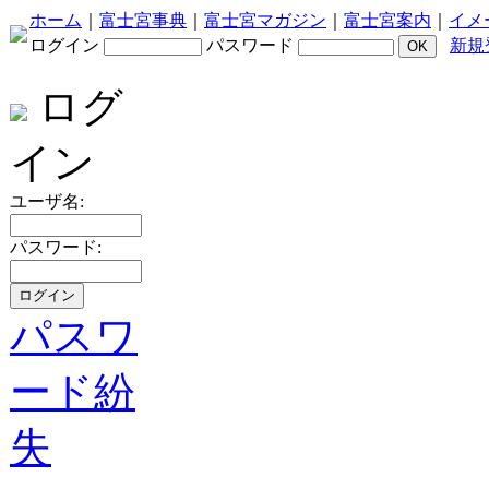
ホーム
｜
富士宮事典
｜
富士宮マガジン
｜
富士宮案内
｜
イメ
ログイン
パスワード
新規
ログ
イン
ユーザ名:
パスワード:
パスワ
ード紛
失