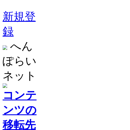
新規登
録
へん
ぽらい
ネット
コンテ
ンツの
移転先