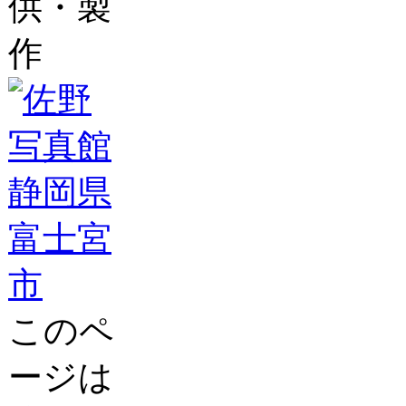
供・製
作
このペ
ージは