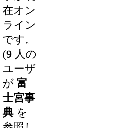
在オン
ライン
です。
(
9
人の
ユーザ
が
富
士宮事
典
を
参照し