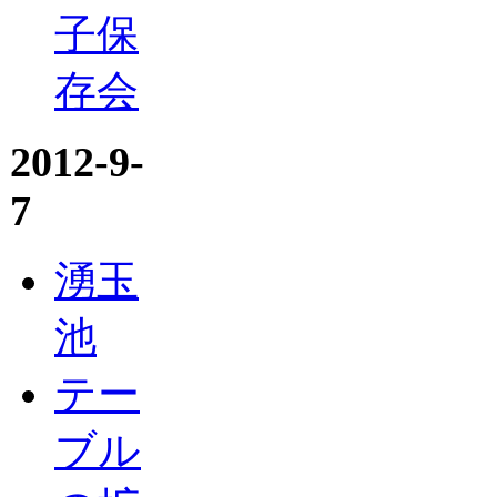
子保
存会
2012-9-
7
湧玉
池
テー
ブル