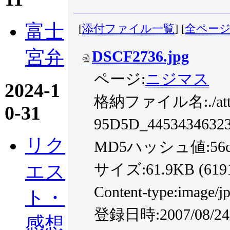
富士
[
添付ファイル一覧
] [
全ペー
宮弁
DSCF2736.jpg
ページ:
ニジマス
2024-1
格納ファイル名:./atta
0-31
95D5D_4453434632
リク
MD5ハッシュ値:56cfe25
エス
サイズ:61.9KB (61914
Content-type:image/j
ト・
登録日時:2007/08/24 
感想