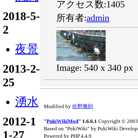
アクセス数:1405
2018-5-
所有者:
admin
2
夜景
2013-2-
Image: 540 x 340 px
25
湧水
Modified by
佐野雅則
2012-1
"
PukiWikiMod
" 1.6.6.1
Copyright © 2003-
Based on "PukiWiki" by PukiWiki Develop
1-27
Powered by PHP 4.4.9