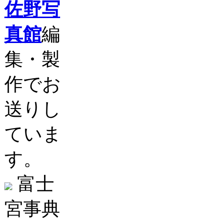
佐野写
真館
編
集・製
作でお
送りし
ていま
す。
富士
宮事典