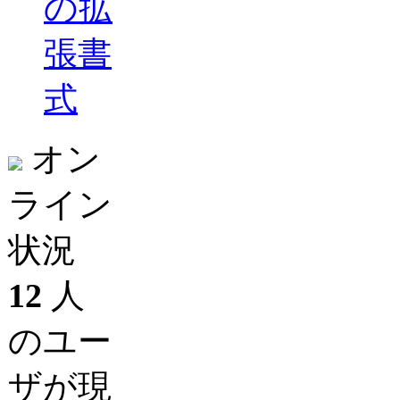
の拡
張書
式
オン
ライン
状況
12
人
のユー
ザが現