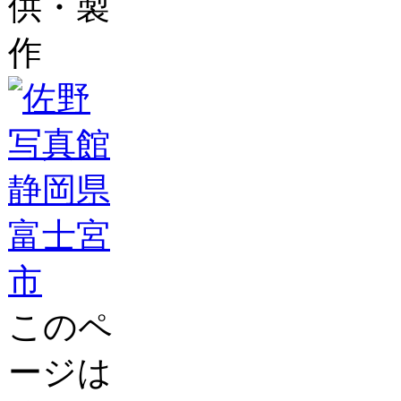
供・製
作
このペ
ージは