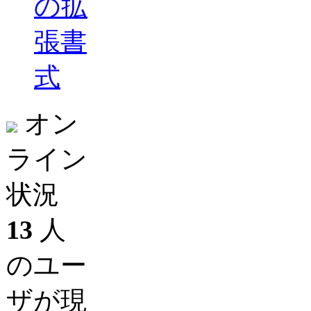
の拡
張書
式
オン
ライン
状況
13
人
のユー
ザが現