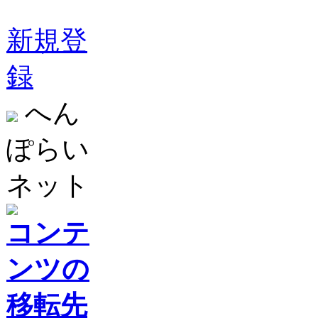
新規登
録
へん
ぽらい
ネット
コンテ
ンツの
移転先