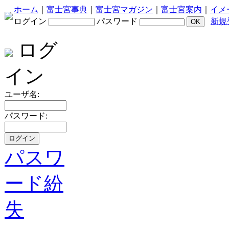
ホーム
｜
富士宮事典
｜
富士宮マガジン
｜
富士宮案内
｜
イメ
ログイン
パスワード
新規
ログ
イン
ユーザ名:
パスワード:
パスワ
ード紛
失