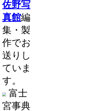
佐野写
真館
編
集・製
作でお
送りし
ていま
す。
富士
宮事典