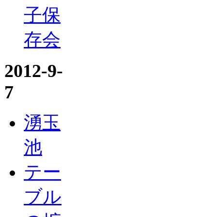
子保
存会
2012-9-
7
湧玉
池
テー
ブル