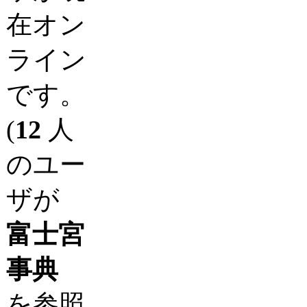
在オン
ライン
です。
(
12
人
のユー
ザが
富士宮
事典
を参照