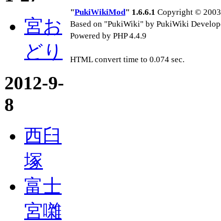
"
PukiWikiMod
" 1.6.6.1
Copyright © 2003-
宮お
Based on "PukiWiki" by PukiWiki Develop
Powered by PHP 4.4.9
どり
HTML convert time to 0.074 sec.
2012-9-
8
西臼
塚
富士
宮囃