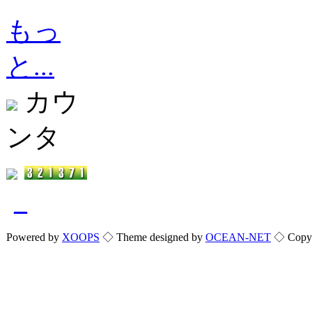
もっ
と...
カウ
ンタ
_
Powered by
XOOPS
◇ Theme designed by
OCEAN-NET
◇ Copyri