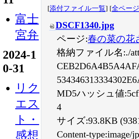
[
添付ファイル一覧
] [
全ペー
富士
DSCF1340.jpg
宮弁
ページ:
春の菜の花
格納ファイル名:./att
2024-1
CEB2D6A4B5A4AF
0-31
534346313334302E6
リク
MD5ハッシュ値:5cf67a
エス
4
ト・
サイズ:93.8KB (93814
感想
Content-type:image/j