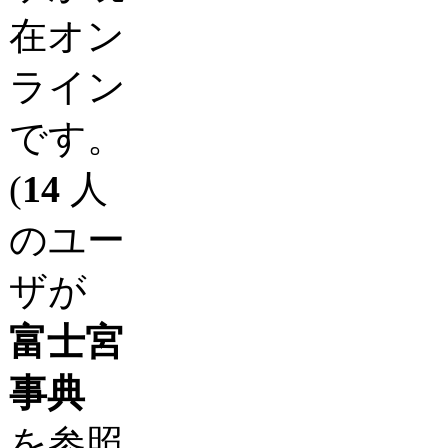
在オン
ライン
です。
(
14
人
のユー
ザが
富士宮
事典
を参照