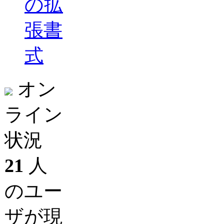
の拡
張書
式
オン
ライン
状況
21
人
のユー
ザが現