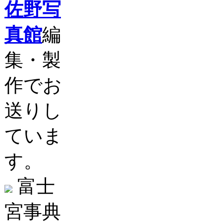
佐野写
真館
編
集・製
作でお
送りし
ていま
す。
富士
宮事典