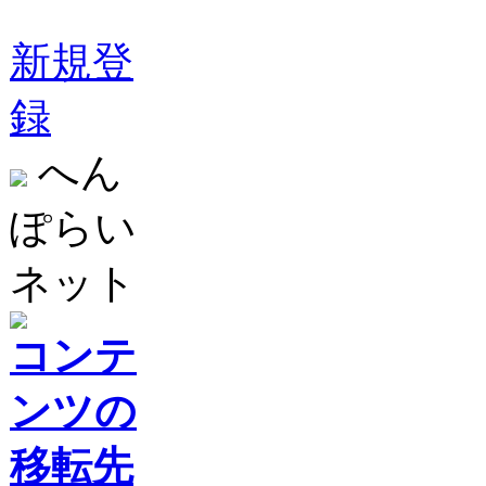
新規登
録
へん
ぽらい
ネット
コンテ
ンツの
移転先