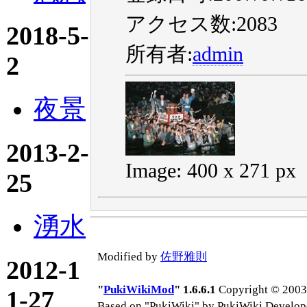
アクセス数:2083
2018-5-
所有者:
admin
2
夜景
2013-2-
Image: 400 x 271 px
25
湧水
Modified by
佐野雅則
2012-1
"
PukiWikiMod
" 1.6.6.1
Copyright © 2003-
1-27
Based on "PukiWiki" by PukiWiki Develop