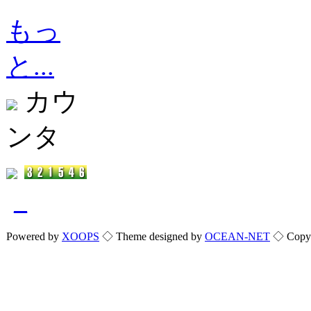
もっ
と...
カウ
ンタ
_
Powered by
XOOPS
◇ Theme designed by
OCEAN-NET
◇ Copyri