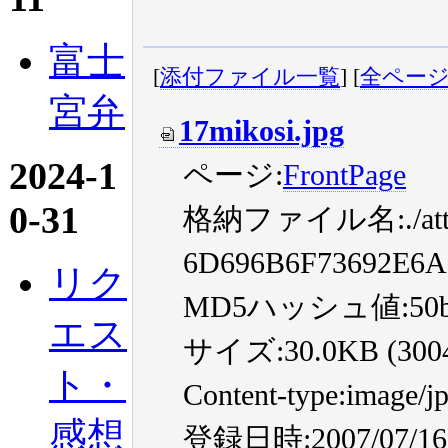
富士
[
添付ファイル一覧
] [
全ペー
宮弁
17mikosi.jpg
2024-1
ページ:
FrontPage
0-31
格納ファイル名:./attac
6D696B6F73692E6A
リク
MD5ハッシュ値:50b1ef3
エス
サイズ:30.0KB (30045
ト・
Content-type:image/j
感想
登録日時:2007/07/16 