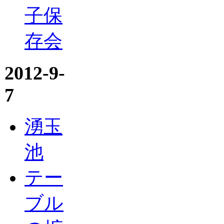
子保
存会
2012-9-
7
湧玉
池
テー
ブル