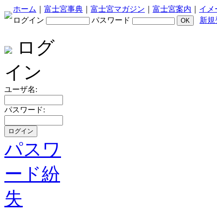
ホーム
｜
富士宮事典
｜
富士宮マガジン
｜
富士宮案内
｜
イメ
ログイン
パスワード
新規
ログ
イン
ユーザ名:
パスワード:
パスワ
ード紛
失