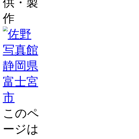
供・製
作
このペ
ージは