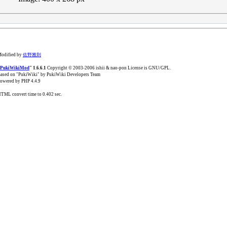
odified by
佐野雅則
PukiWikiMod
" 1.6.6.1
Copyright © 2003-2006 ishii & nao-pon License is GNU/GPL.
ased on "PukiWiki" by PukiWiki Developers Team
owered by PHP 4.4.9
TML convert time to 0.402 sec.