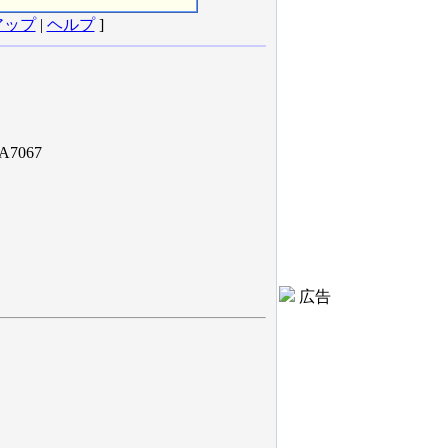
アップ
|
ヘルプ
]
A7067
広告