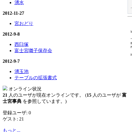
湧水
2012-11-27
宮おどり
M
2012-9-8
"
西臼塚
B
P
富士宮囃子保存会
H
2012-9-7
湧玉池
テーブルの拡張書式
オンライン状況
21
人のユーザが現在オンラインです。 (
15
人のユーザが
富
士宮事典
を参照しています。)
登録ユーザ: 0
ゲスト: 21
もっと...