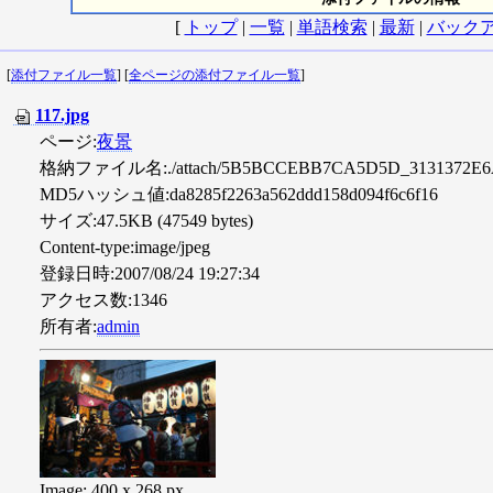
[
トップ
|
一覧
|
単語検索
|
最新
|
バック
[
添付ファイル一覧
] [
全ページの添付ファイル一覧
]
117.jpg
ページ:
夜景
格納ファイル名:./attach/5B5BCCEBB7CA5D5D_3131372E6
MD5ハッシュ値:da8285f2263a562ddd158d094f6c6f16
サイズ:47.5KB (47549 bytes)
Content-type:image/jpeg
登録日時:2007/08/24 19:27:34
アクセス数:1346
所有者:
admin
Image: 400 x 268 px