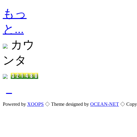
もっ
と...
カウ
ンタ
_
Powered by
XOOPS
◇ Theme designed by
OCEAN-NET
◇ Copyri