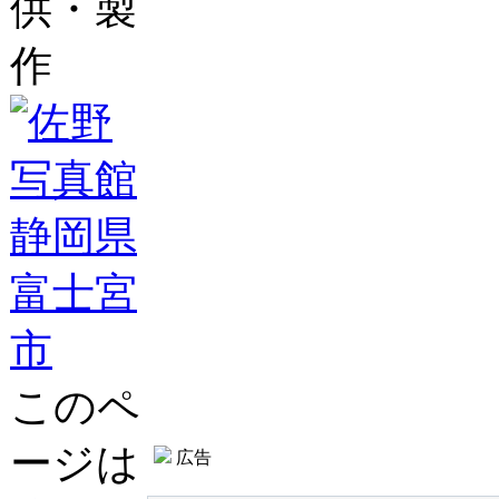
供・製
作
このペ
ージは
広告