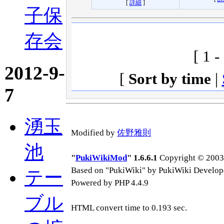
[
詳細
]
子保
存会
[ 1 -
2012-9-
[
Sort by time
|
7
湧玉
Modified by
佐野雅則
池
"
PukiWikiMod
" 1.6.6.1
Copyright © 2003-
Based on "PukiWiki" by PukiWiki Develop
テー
Powered by PHP 4.4.9
ブル
HTML convert time to 0.193 sec.