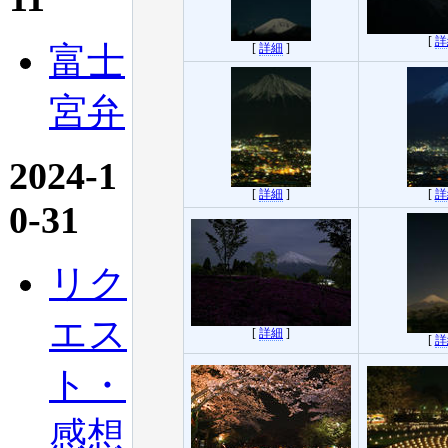
[
詳
富士
[
詳細
]
宮弁
2024-1
[
詳細
]
[
詳
0-31
リク
エス
[
詳細
]
[
詳
ト・
感想