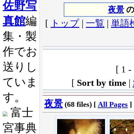
佐野写
夜景
の
真館
編
[
トップ
|
一覧
|
単語
集・製
作でお
送りし
[ 1 -
ていま
[
Sort by time
|
す。
夜景
(68 files) [
All Pages
]
富士
宮事典