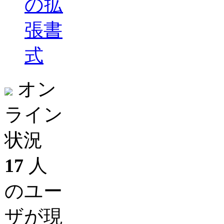
の拡
張書
式
オン
ライン
状況
17
人
のユー
ザが現