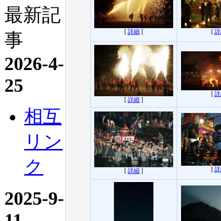
最新記
[
詳細
]
[
詳
事
2026-4-
25
[
詳
[
詳細
]
相互
リン
ク
[
詳
[
詳細
]
2025-9-
11