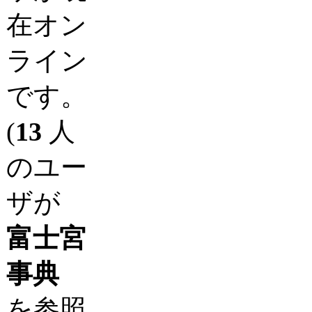
在オン
ライン
です。
(
13
人
のユー
ザが
富士宮
事典
を参照