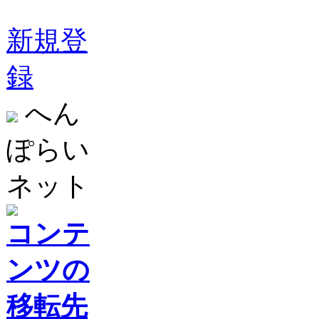
新規登
録
へん
ぽらい
ネット
コンテ
ンツの
移転先