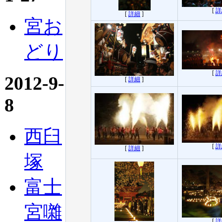
[
詳
[
詳細
]
宮お
どり
[
詳
2012-9-
[
詳細
]
8
西臼
[
詳
[
詳細
]
塚
富士
宮囃
[
詳