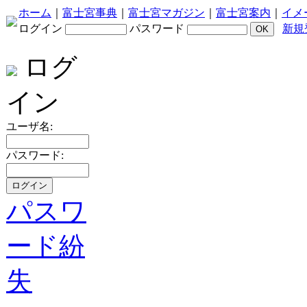
ホーム
｜
富士宮事典
｜
富士宮マガジン
｜
富士宮案内
｜
イメ
ログイン
パスワード
新規
ログ
イン
ユーザ名:
パスワード:
パスワ
ード紛
失