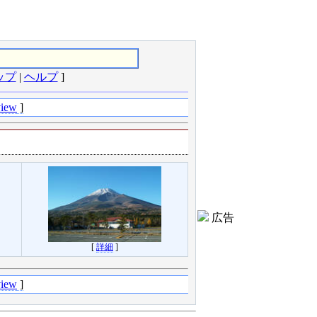
ップ
|
ヘルプ
]
view
]
広告
[
詳細
]
view
]