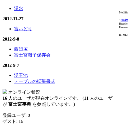
湧水
Modifi
2012-11-27
"
Puki
Based o
Powered
宮おどり
HTML co
2012-9-8
西臼塚
富士宮囃子保存会
2012-9-7
湧玉池
テーブルの拡張書式
オンライン状況
16
人のユーザが現在オンラインです。 (
11
人のユーザ
が
富士宮事典
を参照しています。)
登録ユーザ: 0
ゲスト: 16