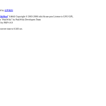
ed by
佐野雅則
WikiMod
" 1.6.6.1
Copyright © 2003-2006 ishii & nao-pon License is GNU/GPL.
n "PukiWiki" by PukiWiki Developers Team
 by PHP 4.4.9
nvert time to 0.583 sec.