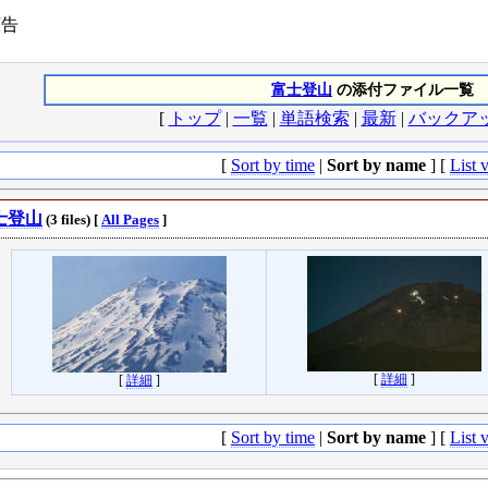
告
富士登山
の添付ファイル一覧
[
トップ
|
一覧
|
単語検索
|
最新
|
バックア
[
Sort by time
|
Sort by name
] [
List 
士登山
(3 files) [
All Pages
]
[
詳細
]
[
詳細
]
[
Sort by time
|
Sort by name
] [
List 