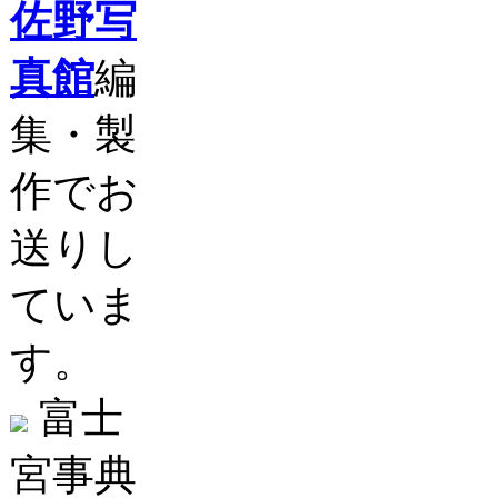
佐野写
真館
編
集・製
作でお
送りし
ていま
す。
富士
宮事典