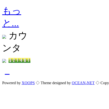
もっ
と...
カウ
ンタ
_
Powered by
XOOPS
◇ Theme designed by
OCEAN-NET
◇ Copyri