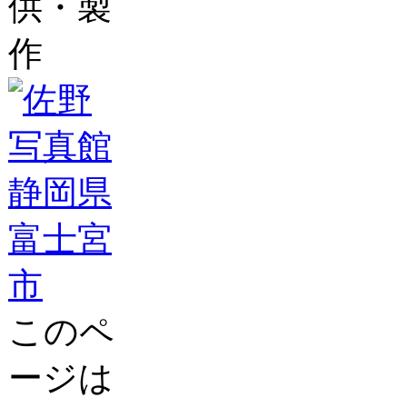
供・製
作
このペ
ージは