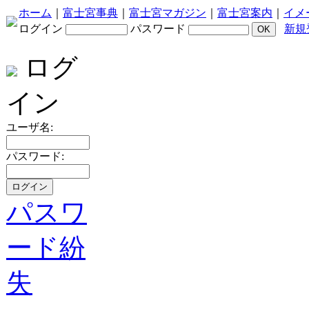
ホーム
｜
富士宮事典
｜
富士宮マガジン
｜
富士宮案内
｜
イメ
ログイン
パスワード
新規
ログ
イン
ユーザ名:
パスワード:
パスワ
ード紛
失