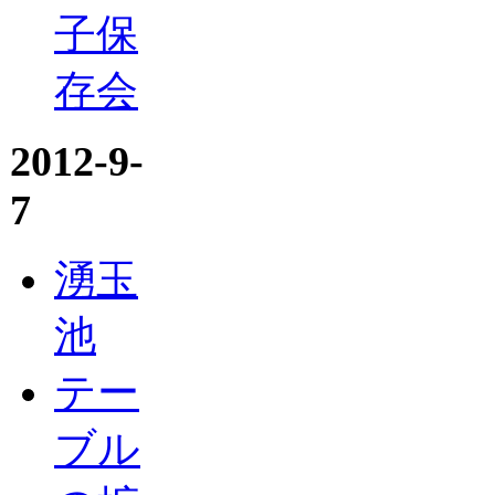
子保
存会
2012-9-
7
湧玉
池
テー
ブル