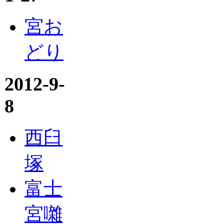
宮お
どり
2012-9-
8
西臼
塚
富士
宮囃