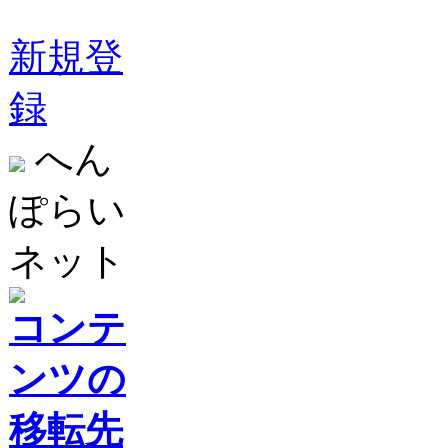
新規登
録
へん
ぽらい
ネット
コンテ
ンツの
移転先