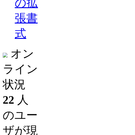
の拡
張書
式
オン
ライン
状況
22
人
のユー
ザが現