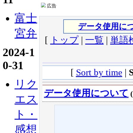
広告
富士
データ使用に
宮弁
[
トップ
|
一覧
|
単語
2024-1
0-31
[
Sort by time
|
リク
データ使用について
(
エス
ト・
感想