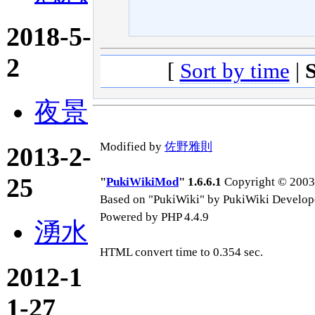
2018-5-
2
[
Sort by time
|
夜景
Modified by
佐野雅則
2013-2-
25
"
PukiWikiMod
" 1.6.6.1
Copyright © 2003-
Based on "PukiWiki" by PukiWiki Develop
Powered by PHP 4.4.9
湧水
HTML convert time to 0.354 sec.
2012-1
1-27