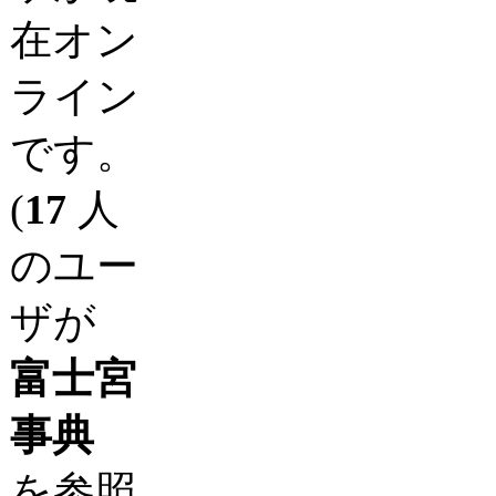
在オン
ライン
です。
(
17
人
のユー
ザが
富士宮
事典
を参照