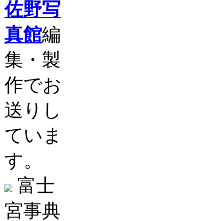
佐野写
真館
編
集・製
作でお
送りし
ていま
す。
富士
宮事典