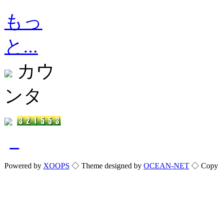
もっ
と...
カウ
ンタ
_
Powered by
XOOPS
◇ Theme designed by
OCEAN-NET
◇ Copyri