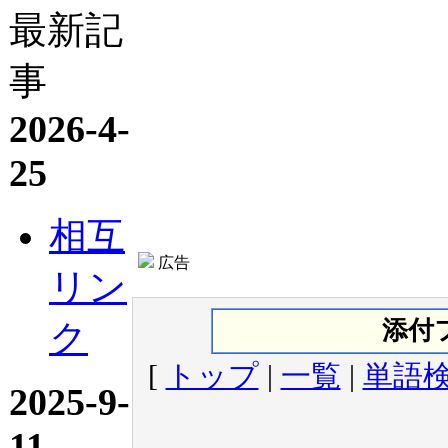
最新記
事
2026-4-
25
相互
広告
リン
添付
ク
[
トップ
|
一覧
|
単語
2025-9-
11