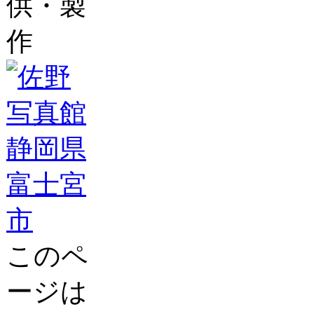
供・製
作
このペ
ージは