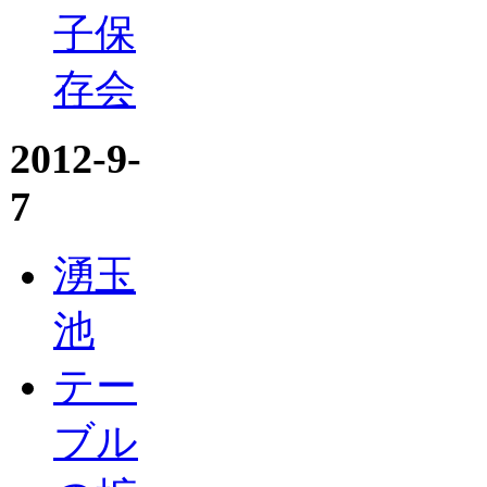
子保
存会
2012-9-
7
湧玉
池
テー
ブル