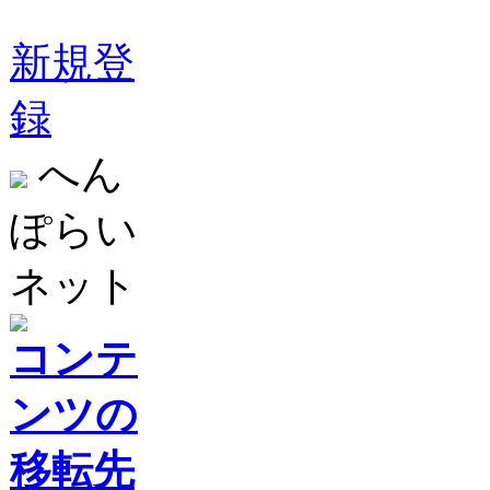
新規登
録
へん
ぽらい
ネット
コンテ
ンツの
移転先