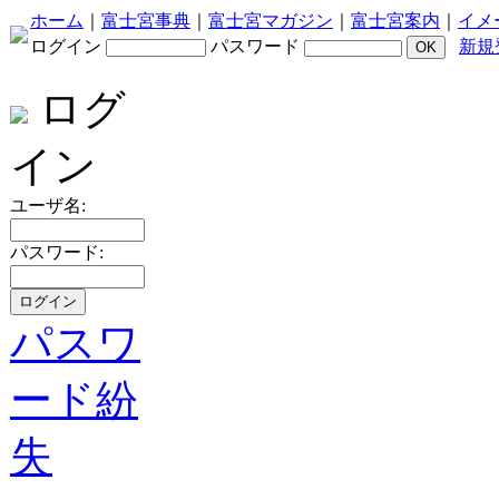
ホーム
｜
富士宮事典
｜
富士宮マガジン
｜
富士宮案内
｜
イメ
ログイン
パスワード
新規
ログ
イン
ユーザ名:
パスワード:
パスワ
ード紛
失