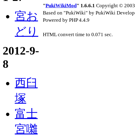
"
PukiWikiMod
" 1.6.6.1
Copyright © 2003-
宮お
Based on "PukiWiki" by PukiWiki Develop
Powered by PHP 4.4.9
どり
HTML convert time to 0.071 sec.
2012-9-
8
西臼
塚
富士
宮囃