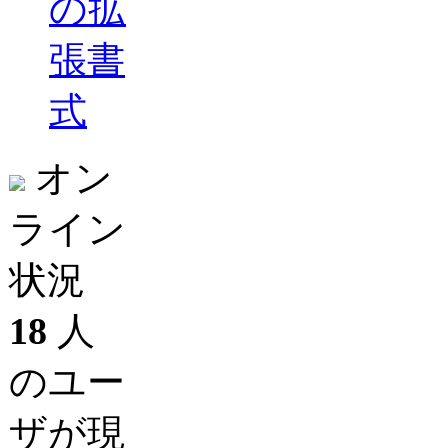
の拡
張書
式
オン
ライン
状況
18
人
のユー
ザが現