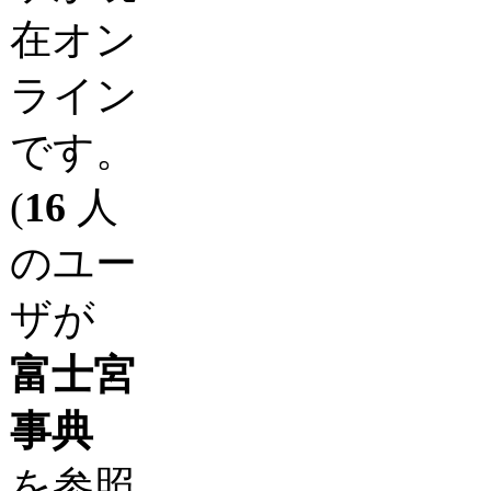
在オン
ライン
です。
(
16
人
のユー
ザが
富士宮
事典
を参照