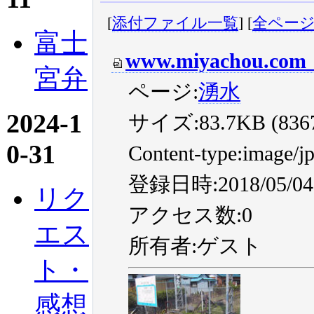
[
添付ファイル一覧
] [
全ペー
富士
www.miyachou.com_
宮弁
ページ:
湧水
2024-1
サイズ:83.7KB (83677
0-31
Content-type:image/j
登録日時:2018/05/04 
リク
アクセス数:0
エス
所有者:ゲスト
ト・
感想