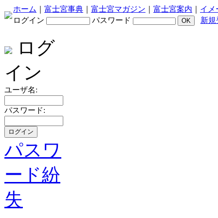
ホーム
｜
富士宮事典
｜
富士宮マガジン
｜
富士宮案内
｜
イメ
ログイン
パスワード
新規
ログ
イン
ユーザ名:
パスワード:
パスワ
ード紛
失