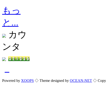
もっ
と...
カウ
ンタ
_
Powered by
XOOPS
◇ Theme designed by
OCEAN-NET
◇ Copyri