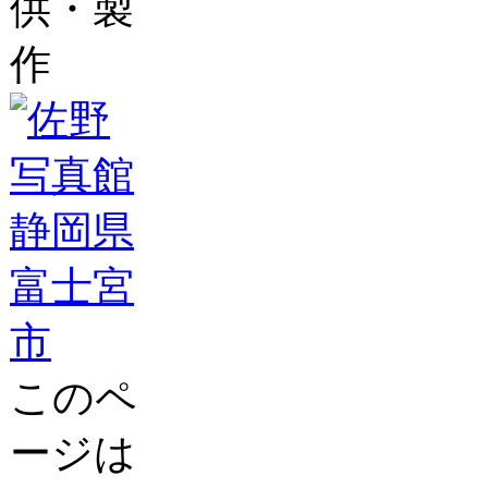
供・製
作
このペ
ージは