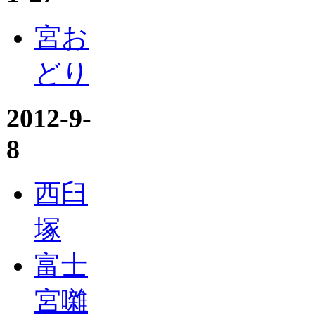
宮お
どり
2012-9-
8
西臼
塚
富士
宮囃