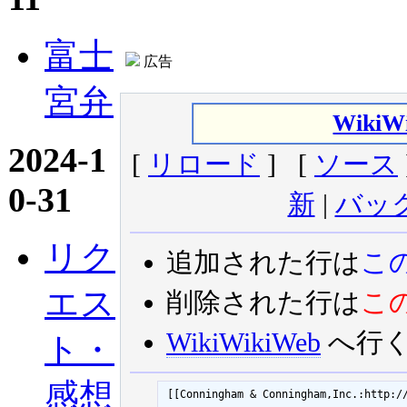
富士
広告
宮弁
WikiW
2024-1
[
リロード
] [
ソース
0-31
新
|
バッ
リク
追加された行は
こ
エス
削除された行は
こ
WikiWikiWeb
へ行
ト・
感想