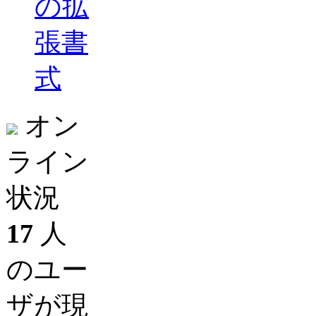
の拡
張書
式
オン
ライン
状況
17
人
のユー
ザが現