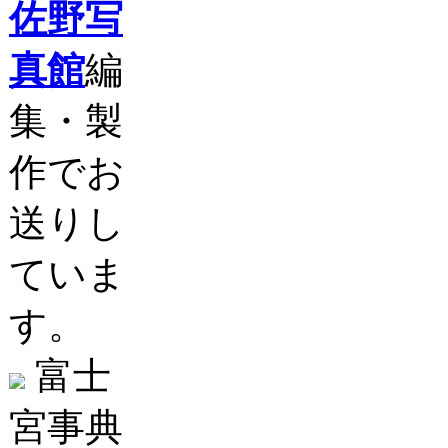
佐野写
真館
編
集・製
作でお
送りし
ていま
す。
富士
宮事典