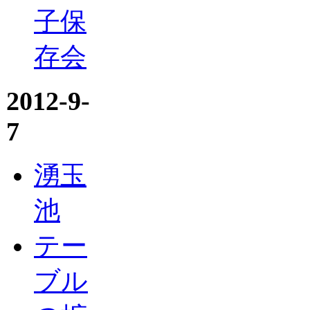
子保
存会
2012-9-
7
湧玉
池
テー
ブル