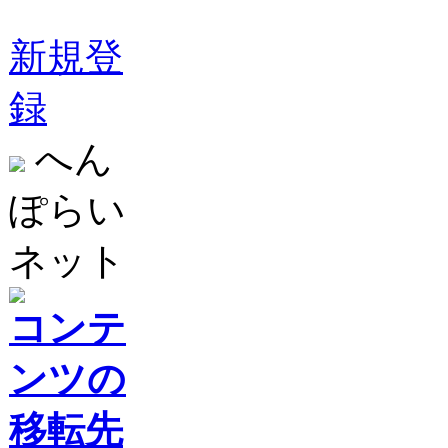
新規登
録
へん
ぽらい
ネット
コンテ
ンツの
移転先