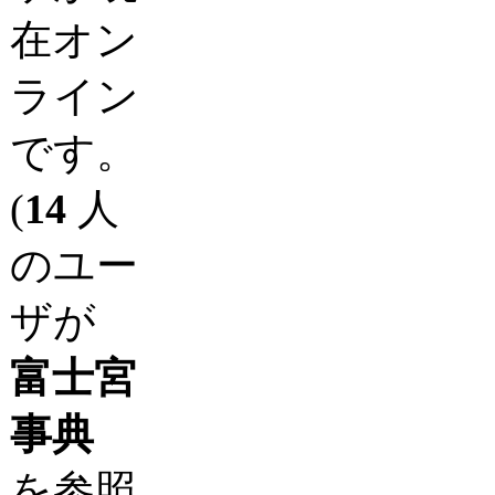
在オン
ライン
です。
(
14
人
のユー
ザが
富士宮
事典
を参照