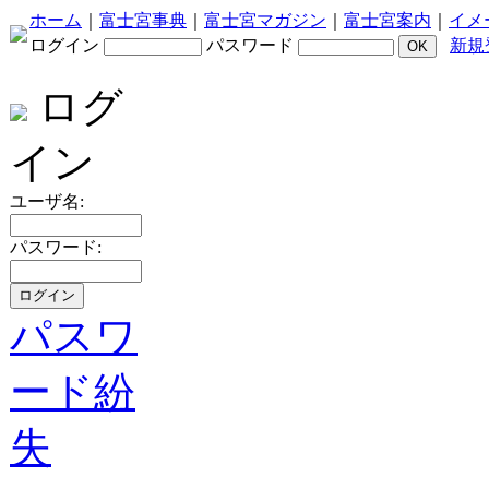
ホーム
｜
富士宮事典
｜
富士宮マガジン
｜
富士宮案内
｜
イメ
ログイン
パスワード
新規
ログ
イン
ユーザ名:
パスワード:
パスワ
ード紛
失