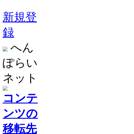
新規登
録
へん
ぽらい
ネット
コンテ
ンツの
移転先