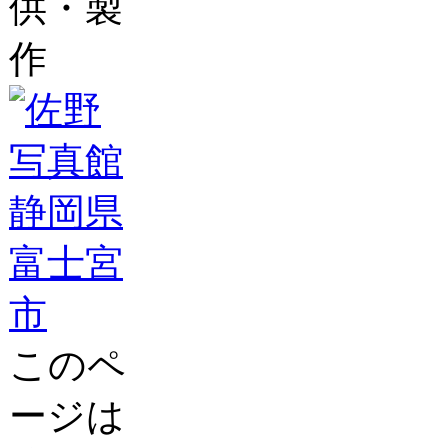
供・製
作
このペ
ージは