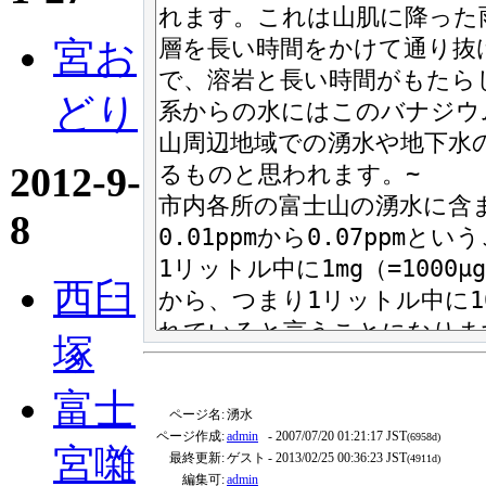
宮お
どり
2012-9-
8
西臼
塚
富士
ページ名:
湧水
ページ作成:
admin
- 2007/07/20 01:21:17 JST
(6958d)
宮囃
最終更新:
ゲスト
- 2013/02/25 00:36:23 JST
(4911d)
編集可:
admin