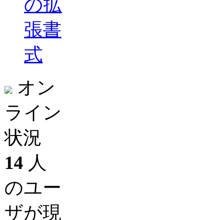
の拡
張書
式
オン
ライン
状況
14
人
のユー
ザが現