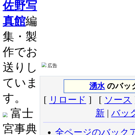
佐野写
真館
編
集・製
作でお
送りし
広告
ていま
湧水
のバック
す。
[
リロード
] [
ソース
富士
新
|
バッ
宮事典
全ページのバック