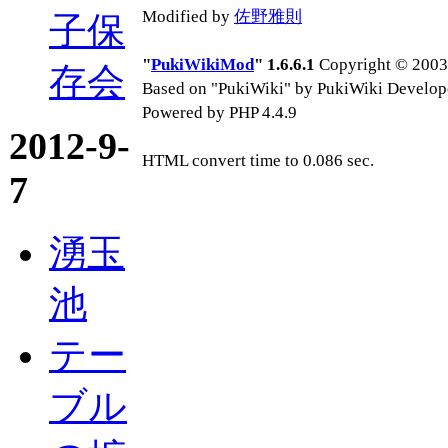
Modified by
佐野雅則
子保
"
PukiWikiMod
" 1.6.6.1
Copyright © 2003-
存会
Based on "PukiWiki" by PukiWiki Develop
Powered by PHP 4.4.9
2012-9-
HTML convert time to 0.086 sec.
7
湧玉
池
テー
ブル