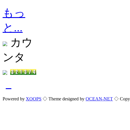
もっ
と...
カウ
ンタ
_
Powered by
XOOPS
◇ Theme designed by
OCEAN-NET
◇ Copyri