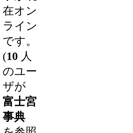
在オン
ライン
です。
(
10
人
のユー
ザが
富士宮
事典
を参照