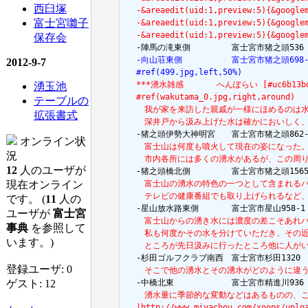
西臼塚
  -&areaedit(uid:1,preview:5){&goog
富士宮囃子
  -&areaedit(uid:1,preview:5){&goog
  -&areaedit(uid:1,preview:5){&goog
保存会
  -向山荘東側　　　　　　富士宮市猪之頭698-
2012-9-7
  #ref(499.jpg,left,50%)
  ***湧水雑感　　　　へんぽらい [#uc6b13b
湧玉池
  #ref(wakutama_0.jpg,right,around)
テーブルの
  　我が家を来訪した親戚が一様にほめるのは
拡張書式
  　深井戸から汲み上げた水は確かにおいしく
オンライン状
  　富士山は何度も噴火して現在の姿になった
況
  　市内各所には多くの湧水があるが、この周
12
人のユーザが
現在オンライン
  　富士山の湧水の特色の一つとして含まれる
  　テレビの健康番組でも取り上げられるなど
です。 (
11
人の
ユーザが
富士宮
  　富士山からの湧き水には濃度の差こそあれ
事典
を参照して
  　私も何度かその水を分けていただき、その
います。)
  　ところが先日汲みに行ったところ他に人が
登録ユーザ: 0
  　そこで他の湧水とその湧水がどのように違
ゲスト: 12
  　湧水量に季節的な変動などはあるものの、
  |http://www.miyachou.com/xoops/uplo