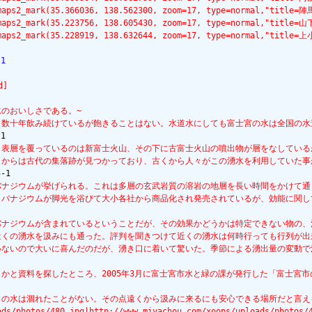
lemaps2_mark(35.366036, 138.562300, zoom=17, type=normal,"tit
lemaps2_mark(35.223756, 138.605430, zoom=17, type=normal,"ti
lemaps2_mark(35.228919, 138.632644, zoom=17, type=normal,"ti
1
d]
水のおいしさである。~
、数十年飲み続けているが飽きることはない。水道水にしても富士宮の水は全国の水道
。表層を覆っているのは新富士火山、その下に古富士火山の噴出物が層をなしている
りからは古代の集落跡が見つかっており、古くから人々がこの湧水を利用していた事
バナジウムが挙げられる。これは多層の玄武岩質の溶岩の地層を長い時間をかけて
、バナジウムが脚光を浴びて大小各社から商品化され発売されているが、効能に関
バナジウムが含まれているということだが、その効果かどうかは特定できない物の
近くの湧水を汲みにも通った。評判を聞きつけて近くの湧水は何時行っても行列が出
いないので大いに喜んだのだが、湧き口に着いて驚いた。季節による湧出量の変動で
うかと資料を探したところ、2005年3月に富士宮市水と緑の課が発行した「富士
この水は涸れたことがない。その点遠くから汲みに来るにも安心できる場所だと言え
ads/photos/480.jpg|http://www.miyachou.com/xoops/uploads/photos/