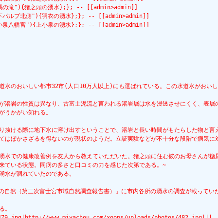
le=陣馬の滝"){猪之頭の湧水};}; -- [[admin>admin]]
tle=山下パルプ北側"){羽衣の湧水};}; -- [[admin>admin]]
tle=上小泉八幡宮"){上小泉の湧水};}; -- [[admin>admin]]
水のおいしい都市32市(人口10万人以上)にも選ばれている。この水道水がおい
が溶岩の性質は異なり、古富士泥流と言われる溶岩層は水を浸透させにくく、表層の
がうかがい知れる。
通り抜ける際に地下水に溶け出すということで、溶岩と長い時間がもたらした物と言
してはぼかさざるを得ないのが現状のようだ。立証実験などが不十分な段階で病気に
、湧水での健康改善例を友人から教えていただいた。猪之頭に住む彼のお母さんが糖
来ている状態。同病の多さと口コミの力を感じた次第である。~
湧水が涸れていたのである。
宮市の自然（第三次富士宮市域自然調査報告書）」に市内各所の湧水の調査が載って
る。
479.jpg|http://www.miyachou.com/xoops/uploads/photos/482.jpg|||