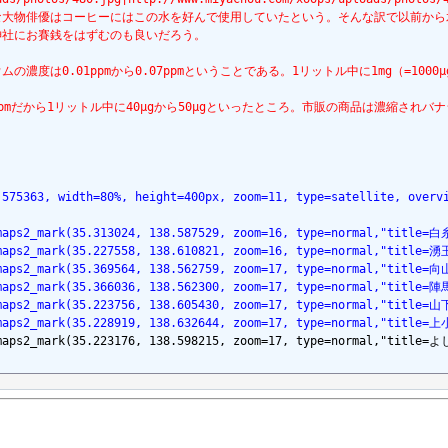
な大物俳優はコーヒーにはこの水を好んで使用していたという。そんな訳で以前から
神社にお賽銭をはずむのも良いだろう。
濃度は0.01ppmから0.07ppmということである。1リットル中に1mg（=10
.05ppmだから1リットル中に40μgから50μgといったところ。市販の商品は
.575363, width=80%, height=400px, zoom=11, type=satellite, overv
lemaps2_mark(35.313024, 138.587529, zoom=16, type=normal,"titl
lemaps2_mark(35.227558, 138.610821, zoom=16, type=normal,"ti
lemaps2_mark(35.369564, 138.562759, zoom=17, type=normal,"tit
lemaps2_mark(35.366036, 138.562300, zoom=17, type=normal,"tit
lemaps2_mark(35.223756, 138.605430, zoom=17, type=normal,"ti
lemaps2_mark(35.228919, 138.632644, zoom=17, type=normal,"ti
lemaps2_mark(35.223176, 138.598215, zoom=17, type=normal,"titl