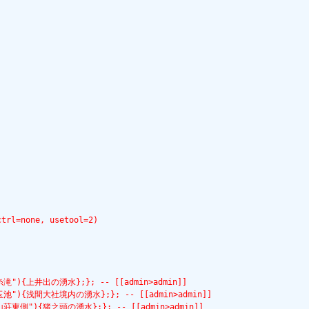
ctrl=none, usetool=2)
e=白糸滝"){上井出の湧水};}; -- [[admin>admin]]
tle=湧玉池"){浅間大社境内の湧水};}; -- [[admin>admin]]
le=向山荘東側"){猪之頭の湧水};}; -- [[admin>admin]]