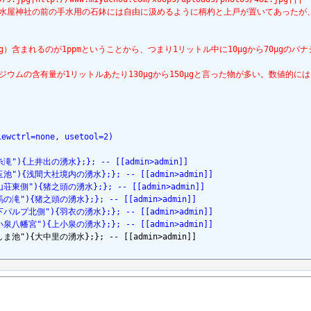
水屋神社の前の手水用の石鉢には自由に汲めるように柄杓と上戸が置いてあったが
00μg）含まれるのが1ppmということから、つまり1リットル中に10μgから70μg
濃縮されバナジウムの含有量が1リットルあたり130μgから150μgと言った物が多
iewctrl=none, usetool=2)
e=白糸滝"){上井出の湧水};}; -- [[admin>admin]]
tle=湧玉池"){浅間大社境内の湧水};}; -- [[admin>admin]]
le=向山荘東側"){猪之頭の湧水};}; -- [[admin>admin]]
le=陣馬の滝"){猪之頭の湧水};}; -- [[admin>admin]]
tle=山下パルプ北側"){羽衣の湧水};}; -- [[admin>admin]]
tle=上小泉八幡宮"){上小泉の湧水};}; -- [[admin>admin]]
e=よしま池"){大中里の湧水};}; -- [[admin>admin]]
