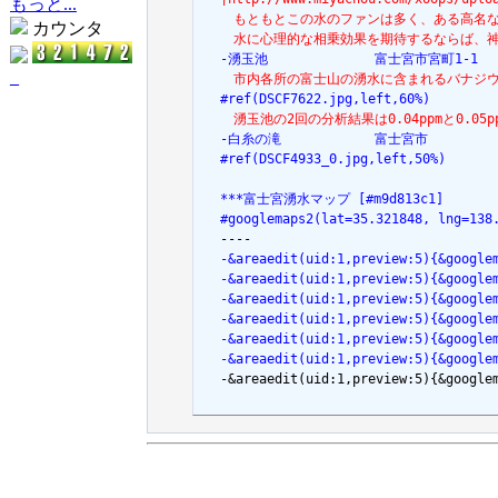
もっと...
  　もともとこの水のファンは多く、ある高名
カウンタ
  　水に心理的な相乗効果を期待するならば、
  -湧玉池　　　　　　　　富士宮市宮町1-1
_
  　市内各所の富士山の湧水に含まれるバナジウムの
  #ref(DSCF7622.jpg,left,60%)
  　湧玉池の2回の分析結果は0.04ppmと0
  -白糸の滝　　　　　　　富士宮市
  #ref(DSCF4933_0.jpg,left,50%)
  ***富士宮湧水マップ [#m9d813c1]
  #googlemaps2(lat=35.321848, lng=138
  -&areaedit(uid:1,preview:5){&goog
  -&areaedit(uid:1,preview:5){&goog
  -&areaedit(uid:1,preview:5){&goog
  -&areaedit(uid:1,preview:5){&goog
  -&areaedit(uid:1,preview:5){&goog
  -&areaedit(uid:1,preview:5){&goog

  -&areaedit(uid:1,preview:5){&goog