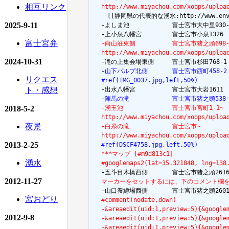
相互リンク
  http://www.miyachou.com/xoops/uploa

  「[[静岡県の代表的な湧水:http://www.env.go
2025-9-11
  -よしま池　　　　　　　富士宮市大中里930-2
富士宮弁
  -向山荘東側　　　　　　富士宮市猪之頭698-
  http://www.miyachou.com/xoops/uploa
2024-10-31
  -山下パルプ北側　　　　富士宮市西町458-
リクエス
  #ref(IMG_0037.jpg,left,50%)
ト・感想
  -陣馬の滝　　　　　　　富士宮市猪之頭538-
2018-5-2
  -湧玉池　　　　　　　　富士宮市宮町1-1~
  http://www.miyachou.com/xoops/uploa
夜景
  -白糸の滝　　　　　　　富士宮市~
  http://www.miyachou.com/xoops/uploa
2013-2-25
  #ref(DSCF4758.jpg,left,50%)
  ***マップ [#m9d813c1]
湧水
  #googlemaps2(lat=35.321848, lng=138
2012-11-27
  マーカーをセットするには、下のコメント欄
宮おどり
  #comment(nodate,down)
  -&areaedit(uid:1,preview:5){&goog
2012-9-8
  -&areaedit(uid:1,preview:5){&goog
  -&areaedit(uid:1,preview:5){&goog