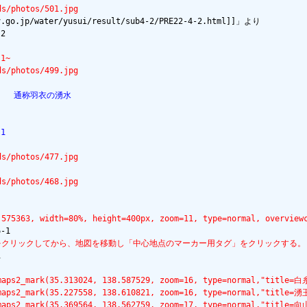
ds/photos/501.jpg
.jp/water/yusui/result/sub4-2/PRE22-4-2.html]]」より

　

1~
ds/photos/499.jpg
2　　通称羽衣の湧水
1
ds/photos/477.jpg
ds/photos/468.jpg
.575363, width=80%, height=400px, zoom=11, type=normal, overview
をクリックしてから、地図を移動し「中心地点のマーカー用タグ」をクリックする。
lemaps2_mark(35.313024, 138.587529, zoom=16, type=normal,"titl
lemaps2_mark(35.227558, 138.610821, zoom=16, type=normal,"ti
lemaps2_mark(35.369564, 138.562759, zoom=17, type=normal,"tit