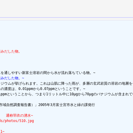
浸みだした物。
浸みだした物。~
バナジウムが挙げられます。これは山肌に降った雨が、多層の玄武岩質の溶岩の地層
度は、0.01ppmから0.07ppmということです。~

市域自然調査報告書）」2005年3月富士宮市水と緑の課発行

2　　通称羽衣の湧水~
ds/photos/510.jpg
1~