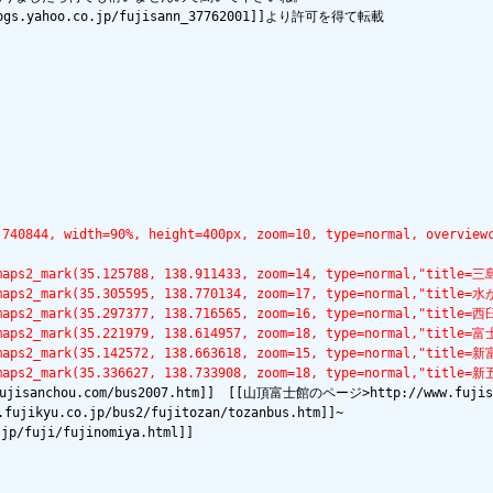
s.yahoo.co.jp/fujisann_37762001]]より許可を得て転載



.740844, width=90%, height=400px, zoom=10, type=normal, overview
oglemaps2_mark(35.125788, 138.911433, zoom=14, type=normal
oglemaps2_mark(35.305595, 138.770134, zoom=17, type=norma
lemaps2_mark(35.297377, 138.716565, zoom=16, type=normal,"t
oglemaps2_mark(35.221979, 138.614957, zoom=18, type=normal
lemaps2_mark(35.142572, 138.663618, zoom=15, type=normal,"ti
glemaps2_mark(35.336627, 138.733908, zoom=18, type=normal,"t
isanchou.com/bus2007.htm]]　[[山頂富士館のページ>http://www.fujisa
kyu.co.jp/bus2/fujitozan/tozanbus.htm]]~

fuji/fujinomiya.html]]
