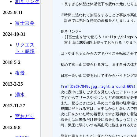
相互リンク
  ・長すぎる休憩は体温低下や疲れの元になりま
2025-9-11
  ※時間に追われて無理をすることは事故や高山
  　計画では充分な時間の余裕をとりましょう。
富士宮弁
  参考リンク~

2024-10-31
  ・[[富士山を皆で登ろう！>http://blogs.yaho
  　富士山に300回以上登っておられる「やまち
リクエス
ト・感想
  以下やまちゃんからのアドバイスを転載させて
  ----

2018-5-2
  初めて富士山に登られる方は、まず自分の体
夜景
  日本一高い山に登るわけですからハイキング気
2013-2-25
  #ref(DSCF7849.jpg,right,around,60%)

  次に夜中に登りご来光を見たい方にアドバイ
湧水
  ですからフリースやダウンなどの防寒着が必
  また、登るときは少し早めに５合目の駐車場
2012-11-27
  昼間に登られる方は、日中はかなり暑いので
  次に汗をかいた時の着替えですが最初余り着
宮おどり
  着替えは出来るだけ最後に着替えるようにし
  尚、気圧に弱くいつも高山病に悩まされる方
2012-9-8
  簡単に書きましたが、何か分からないことが