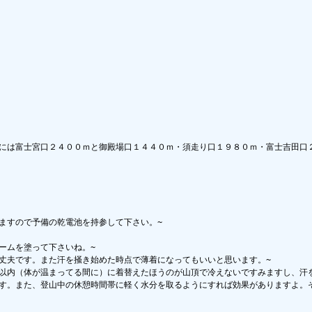
には富士宮口２４００ｍと御殿場口１４４０ｍ・須走り口１９８０ｍ・富士吉田口
すので予備の乾電池を持参して下さい。~

ムを塗って下さいね。~

丈夫です。また汗を掻き始めた時点で薄着になってもいいと思います。~

以内（体が温まってる間に）に着替えたほうのが山頂で冷えないですみますし、汗を
ます。また、登山中の休憩時間帯に軽く水分を取るようにすれば効果がありますよ。