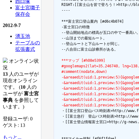
西臼塚
  RIGHT:[[富士山を皆で登ろう！>http://blog
富士宮囃子
  ----

保存会
  ***富士宮口登山案内 [#d6c4b074]

2012-9-7
  -富士宮口の特徴

  --登山開始地点の標高が五口の中で一番高い。
湧玉池
  --山頂までの最短ルート。

テーブルの
  --登山ルートと下山ルートが同じ。

拡張書式
  --八合目に富士山診療所がある。

オンライン状
  ***マップ [#h08e5399]
  #googlemaps2(lat=35.246740, lng=138
況
  #comment(nodate,down)
13
人のユーザが
  -&areaedit(uid:1,preview:5){&go
現在オンライン
  -&areaedit(uid:1,preview:5){&go
です。 (
10
人の
  -&areaedit(uid:1,preview:5){&goog
ユーザが
富士宮
  -&areaedit(uid:1,preview:5){&go
事典
を参照して
  -&areaedit(uid:1,preview:5){&goog
  -&areaedit(uid:1,preview:5){&goo
います。)

  ・[[富士宮口登山バス時刻表>http://www.fuj
  ・[[富士急行　登山バス時刻表>http://www.fuji
登録ユーザ: 0
  ・[[富士登山情報富士宮口>http://g-news.jp/
ゲスト: 13
もっと...