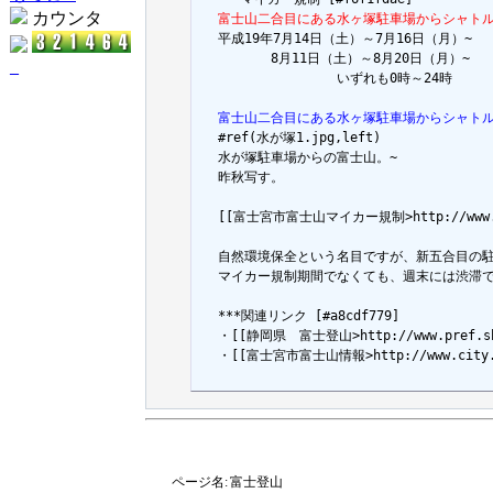
カウンタ
  富士山二合目にある水ヶ塚駐車場からシャト

  平成19年7月14日（土）～7月16日（月）~

  　　　　8月11日（土）～8月20日（月）~

_
  　　　　　　　　　いずれも0時～24時

  富士山二合目にある水ヶ塚駐車場からシャト

  #ref(水が塚1.jpg,left)

  水が塚駐車場からの富士山。~

  昨秋写す。

  [[富士宮市富士山マイカー規制>http://www.city.
  自然環境保全という名目ですが、新五合目の
  マイカー規制期間でなくても、週末には渋滞
  ***関連リンク [#a8cdf779]

  ・[[静岡県　富士登山>http://www.pref.shizu
  ・[[富士宮市富士山情報>http://www.city.fuj
ページ名:
富士登山