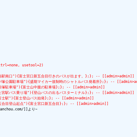
ctrl=none, usetool=2)
,"title=三島駅南口"){富士宮口新五合目行きのバスが出ます。};}; -- [[admin>admin]]
l,"title=水が塚公園駐車場"){盛期マイカー規制時のシャトルバス発着所};}; -- [[admin>ad
itle=西臼塚駐車場"){富士山中腹の駐車場};}; -- [[admin>admin]]
,"title=富士宮駅バス乗り場"){登山バスの出るバスターミナル};}; -- [[admin>admin]]
tle=新富士駅"){富士登山バス始発};}; -- [[admin>admin]]
itle=新五合目登山起点"){富士宮口新五合目};}; -- [[admin>admin]]
nchou.com/]]より~
