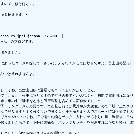
すので、ほどほどに。

病を招きます。~



o.co.jp/fujisann_37762001]]~

ゃん」のブログです。

頂きました。

力にあったコースを探して下さいね。人が行くからでは駄目ですよ。富士山の登り口
分では登れませんよ。

スしますね。富士山山頂は夏場でも５～６度しかありません。~

要です。また、夜中に登りますので灯り必要ですが大抵３～４時間で電池切れになりま
に来て車の中で睡眠をとると気圧調整を含めて大変有効です。~

帽子・サングラスが必要です。また登る前には紫外線が大変強いので日焼け止めクリー
込んで登りますと３０分くらいで暑くなり汗を掻きますのでスタート時は薄着でも大
たほうのがいいですね。汗で濡れた物をザックに入れて登るより山頂に到着後、５分
がおりましたらスタート時に頭痛薬（バッファリン等）を服用すればかなり軽減し
ありましたら何でも構いませんので聞いて下さいね。
