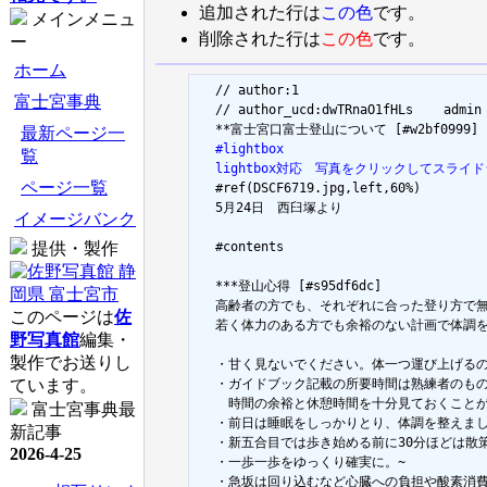
追加された行は
この色
です。
メインメニュ
削除された行は
この色
です。
ー
ホーム
  // author:1

富士宮事典
  // author_ucd:dwTRnaO1fHLs	admin

最新ページ一
  #lightbox
覧
  lightbox対応　写真をクリックしてスラ
ページ一覧

  #ref(DSCF6719.jpg,left,60%)

  5月24日　西臼塚より

イメージバンク
提供・製作
  #contents

  ***登山心得 [#s95df6dc]

  高齢者の方でも、それぞれに合った登り方で無
このページは
佐
  若く体力のある方でも余裕のない計画で体調を
野写真館
編集・
製作でお送りし
  ・甘く見ないでください。体一つ運び上げるの
ています。
  ・ガイドブック記載の所要時間は熟練者のもの
  　時間の余裕と休憩時間を十分見ておくことが
富士宮事典最
  ・前日は睡眠をしっかりとり、体調を整えまし
新記事
  ・新五合目では歩き始める前に30分ほどは散
2026-4-25
  ・一歩一歩をゆっくり確実に。~

  ・急坂は回り込むなど心臓への負担や酸素消費