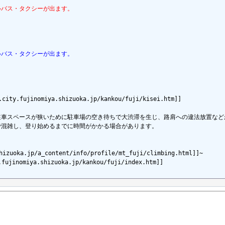
ルバス・タクシーが出ます。
ルバス・タクシーが出ます。
fujinomiya.shizuoka.jp/kankou/fuji/kisei.htm]]

駐車スペースが狭いために駐車場の空き待ちで大渋滞を生じ、路肩への違法放置など
で混雑し、登り始めるまでに時間がかかる場合があります。

oka.jp/a_content/info/profile/mt_fuji/climbing.html]]~

inomiya.shizuoka.jp/kankou/fuji/index.htm]]
