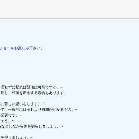
イドショーをお楽しみ下さい。
理せずに登れば登頂は可能ですが、~

崩し、登頂を断念する場合もあります。

に苦しい思いをします。~

で、一般的にはそれより時間がかかるもの。~

必要です。~

ょう。~

策などしながら体を馴らしましょう。~

を抑えましょう。~
