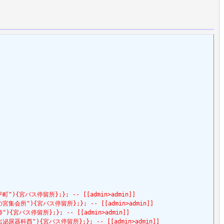
e=淀平町"){宮バス停留所};}; -- [[admin>admin]]
tle=金の宮集会所"){宮バス停留所};}; -- [[admin>admin]]
e=淀師"){宮バス停留所};}; -- [[admin>admin]]
tle=指出泌尿器科西"){宮バス停留所};}; -- [[admin>admin]]