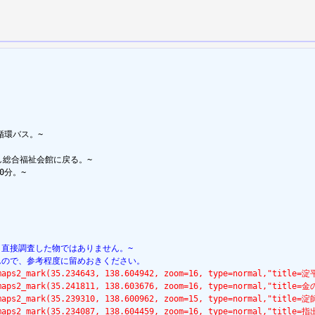
環バス。~

総合福祉会館に戻る。~

分。~

、直接調査した物ではありません。~
んので、参考程度に留めおきください。
lemaps2_mark(35.234643, 138.604942, zoom=16, type=normal,"titl
lemaps2_mark(35.241811, 138.603676, zoom=16, type=normal,"ti
emaps2_mark(35.239310, 138.600962, zoom=15, type=normal,"titl
lemaps2_mark(35.234087, 138.604459, zoom=16, type=normal,"ti