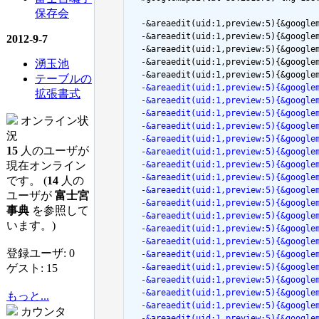
保存会
  -&areaedit(uid:1,preview:5){&goog
  -&areaedit(uid:1,preview:5){&goog
2012-9-7
  -&areaedit(uid:1,preview:5){&goog
  -&areaedit(uid:1,preview:5){&googl
湧玉池
テーブルの
  -&areaedit(uid:1,preview:5){&goog
拡張書式
  -&areaedit(uid:1,preview:5){&goog
  -&areaedit(uid:1,preview:5){&googl
オンライン状
  -&areaedit(uid:1,preview:5){&goog
況
  -&areaedit(uid:1,preview:5){&goog
15
人のユーザが
  -&areaedit(uid:1,preview:5){&goog
現在オンライン
  -&areaedit(uid:1,preview:5){&goog
  -&areaedit(uid:1,preview:5){&goog
です。 (
14
人の
  -&areaedit(uid:1,preview:5){&goog
ユーザが
富士宮
  -&areaedit(uid:1,preview:5){&goog
事典
を参照して
  -&areaedit(uid:1,preview:5){&goog
います。)
  -&areaedit(uid:1,preview:5){&goog
  -&areaedit(uid:1,preview:5){&goo
登録ユーザ: 0
  -&areaedit(uid:1,preview:5){&goog
ゲスト: 15
  -&areaedit(uid:1,preview:5){&goog
  -&areaedit(uid:1,preview:5){&goog
  -&areaedit(uid:1,preview:5){&goo
もっと...
  -&areaedit(uid:1,preview:5){&goog
カウンタ
  -&areaedit(uid:1,preview:5){&goog