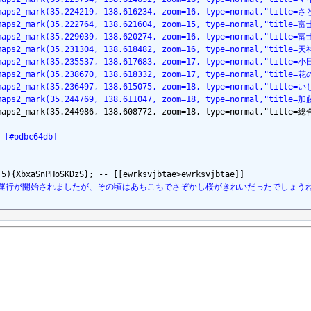
lemaps2_mark(35.224219, 138.616234, zoom=16, type=normal,"t
lemaps2_mark(35.222764, 138.621604, zoom=15, type=normal,"ti
lemaps2_mark(35.229039, 138.620274, zoom=16, type=normal,"ti
lemaps2_mark(35.231304, 138.618482, zoom=16, type=normal,"ti
lemaps2_mark(35.235537, 138.617683, zoom=17, type=normal,"t
lemaps2_mark(35.238670, 138.618332, zoom=17, type=normal,"titl
lemaps2_mark(35.236497, 138.615075, zoom=18, type=normal,"ti
lemaps2_mark(35.244769, 138.611047, zoom=18, type=normal,"ti
lemaps2_mark(35.244986, 138.608772, zoom=18, type=normal,"tit
odbc64db]
){4月1日に運行が開始されましたが、その頃はあちこちでさぞかし桜がきれいだったでしょうね。}; 