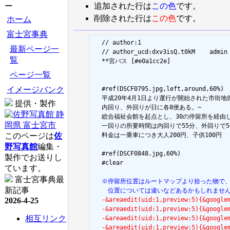
ー
追加された行は
この色
です。
削除された行は
この色
です。
ホーム
富士宮事典
  // author:1

最新ページ一
  // author_ucd:dxv3isQ.t0kM	admin

覧
  **宮バス [#e0a1cc2e]

ページ一覧
イメージバンク
  #ref(DSCF0795.jpg,left,around,60%)

  平成20年4月1日より運行が開始された市街地循
提供・製作
  内回り、外回りが日に各8便ある。~

  総合福祉会館を起点とし、30の停留所を経由し
  一回りの所要時間は内回りで55分、外回りで50
このページは
佐
  料金は一乗車につき大人200円、子供100円

野写真館
編集・
  #ref(DSCF0848.jpg,60%)

製作でお送りし
  #clear

ています。
富士宮事典最
  ※停留所位置はルートマップより拾った物で
新記事
  　位置については違いなどあるかもしれませ
2026-4-25
  -&areaedit(uid:1,preview:5){&goog
  -&areaedit(uid:1,preview:5){&goog
相互リンク
  -&areaedit(uid:1,preview:5){&googl
  -&areaedit(uid:1,preview:5){&goog