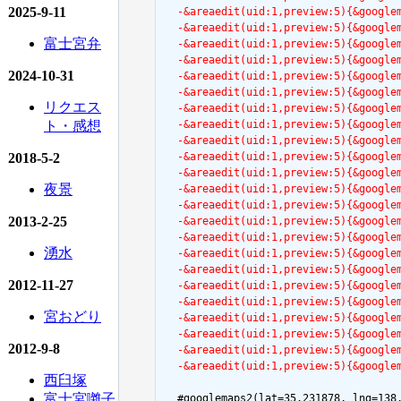
2025-9-11
  -&areaedit(uid:1,preview:5){&goog
  -&areaedit(uid:1,preview:5){&goog
富士宮弁
  -&areaedit(uid:1,preview:5){&goog
  -&areaedit(uid:1,preview:5){&goog
2024-10-31
  -&areaedit(uid:1,preview:5){&goog
  -&areaedit(uid:1,preview:5){&goog
リクエス
  -&areaedit(uid:1,preview:5){&goog
ト・感想
  -&areaedit(uid:1,preview:5){&goog
  -&areaedit(uid:1,preview:5){&goo
2018-5-2
  -&areaedit(uid:1,preview:5){&goog
  -&areaedit(uid:1,preview:5){&goog
夜景
  -&areaedit(uid:1,preview:5){&goog
  -&areaedit(uid:1,preview:5){&goo
2013-2-25
  -&areaedit(uid:1,preview:5){&goog
  -&areaedit(uid:1,preview:5){&goog
湧水
  -&areaedit(uid:1,preview:5){&goog
  -&areaedit(uid:1,preview:5){&goog
2012-11-27
  -&areaedit(uid:1,preview:5){&goog
  -&areaedit(uid:1,preview:5){&goog
宮おどり
  -&areaedit(uid:1,preview:5){&goog
  -&areaedit(uid:1,preview:5){&goog
2012-9-8
  -&areaedit(uid:1,preview:5){&goog
  -&areaedit(uid:1,preview:5){&goog
西臼塚
富士宮囃子
  #googlemaps2(lat=35.231878, lng=138.