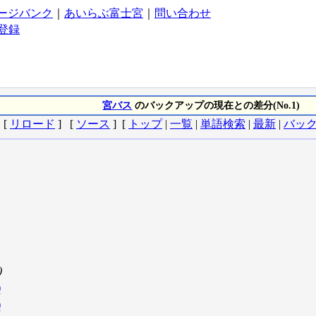
ージバンク
｜
あいらぶ富士宮
｜
問い合わせ
登録
宮バス
のバックアップの現在との差分(No.1)
[
リロード
] [
ソース
] [
トップ
|
一覧
|
単語検索
|
最新
|
バッ
)
)
)