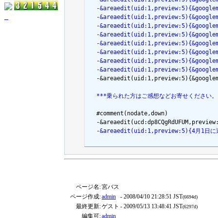
  -&areaedit(uid:1,preview:5){&goog
_
  -&areaedit(uid:1,preview:5){&goog
  -&areaedit(uid:1,preview:5){&goog
  -&areaedit(uid:1,preview:5){&goog
  -&areaedit(uid:1,preview:5){&goog
  -&areaedit(uid:1,preview:5){&goog
  -&areaedit(uid:1,preview:5){&goog
  -&areaedit(uid:1,preview:5){&goog

  -&areaedit(uid:1,preview:5){&goog
  ***乗られた方はご感想などお寄せください。 [#
  #comment(nodate,down)

  -&areaedit(uid:1,preview:5
ページ名:
宮バス
ページ作成:
admin
- 2008/04/10 21:28:51 JST
(6694d)
最終更新:
ゲスト
- 2009/05/13 13:48:41 JST
(6297d)
編集可:
admin