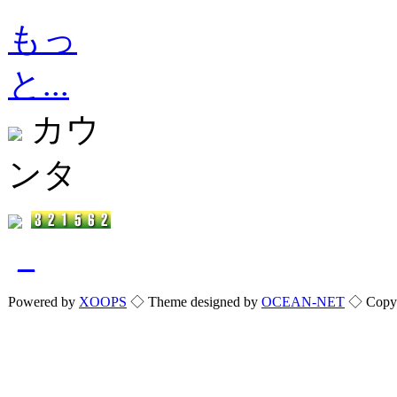
もっ
と...
カウ
ンタ
_
Powered by
XOOPS
◇ Theme designed by
OCEAN-NET
◇ Copyri