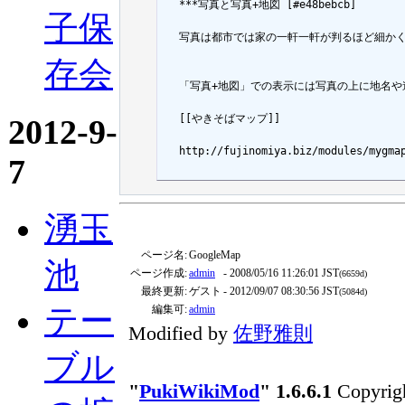
  ***写真と写真+地図 [#e48bebcb]

子保
  写真は都市では家の一軒一軒が判るほど細かく
存会
  「写真+地図」での表示には写真の上に地名や
  [[やきそばマップ]]

2012-9-
  http://fujinomiya.biz/modules/mygmap
7
湧玉
ページ名:
GoogleMap
池
ページ作成:
admin
- 2008/05/16 11:26:01 JST
(6659d)
最終更新:
ゲスト
- 2012/09/07 08:30:56 JST
(5084d)
テー
編集可:
admin
Modified by
佐野雅則
ブル
"
PukiWikiMod
" 1.6.6.1
Copyrigh