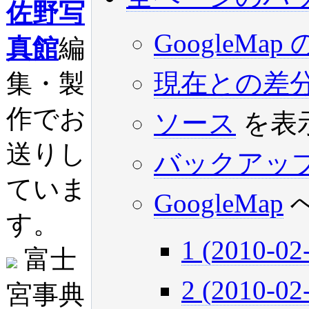
佐野写
GoogleM
真館
編
現在との差
集・製
作でお
ソース
を表
送りし
バックアッ
ていま
GoogleMap
す。
1 (2010-02
富士
2 (2010-02
宮事典