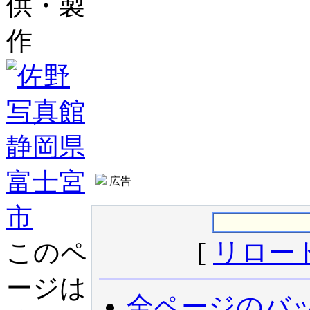
供・製
作
広告
[
リロー
このペ
ージは
全ページのバ