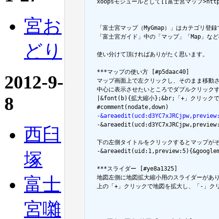
  xoopsモジュールとして[[富士宮マップ>http
宮お
  「富士宮マップ（MyGmap）」はカテゴリ登
  「富士宮ガイド」中の「マップ」「Map」な
どり
  使い分けて頂ければありがたく思います。

  ***マップの使い方 [#p5daac40]

2012-9-
  マップ画面上で左クリックし、そのまま移動
  中心に表示させたいところでダブルクリック
8
  |&font(b){拡大縮小};&br;「+」クリックで拡大&
  -&areaedit(ucd:d3YC7xJRCjpw,preview

  -&areaedit(ucd:d3YC7xJRCjpw,preview
西臼
  下の左側タイトルをクリックするとマップが
  -&areaedit(uid:1,preview:5){&goo
塚
  ***スライダー [#ye8a1325]

富士
  地図左側に地図拡大縮小用のスライダーがあり
  上の「+」クリックで地図を拡大し、「-」ク
宮囃