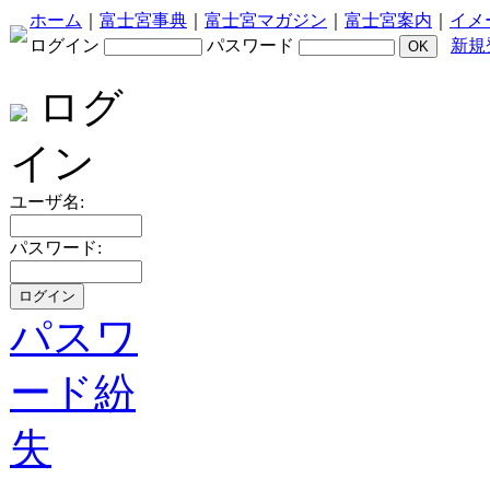
ホーム
｜
富士宮事典
｜
富士宮マガジン
｜
富士宮案内
｜
イメ
ログイン
パスワード
新規
ログ
イン
ユーザ名:
パスワード:
パスワ
ード紛
失