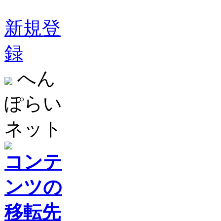
新規登
録
へん
ぽらい
ネット
コンテ
ンツの
移転先