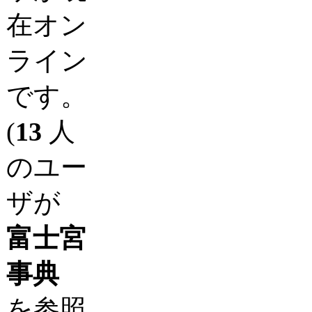
在オン
ライン
です。
(
13
人
のユー
ザが
富士宮
事典
を参照