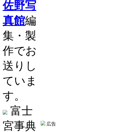
佐野写
真館
編
集・製
作でお
送りし
ていま
す。
富士
宮事典
広告