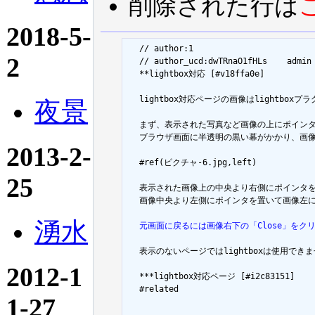
削除された行は
2018-5-
  // author:1

2
  // author_ucd:dwTRnaO1fHLs	admin

  **lightbox対応 [#v18ffa0e]

  lightbox対応ページの画像はlightb
夜景
  まず、表示された写真など画像の上にポインタ
  ブラウザ画面に半透明の黒い幕がかかり、画
2013-2-
  #ref(ピクチャ-6.jpg,left)

25
  表示された画像上の中央より右側にポインタを
  画像中央より左側にポインタを置いて画像左に
湧水
  元画面に戻るには画像右下の「Close」をク
  表示のないページではlightboxは使用できま
2012-1
  ***lightbox対応ページ [#i2c83151]

  #related

1-27