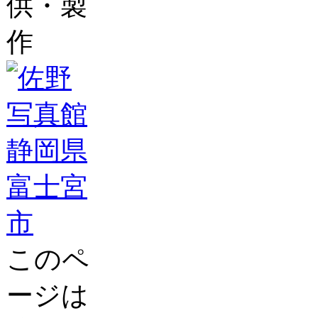
供・製
作
このペ
ージは