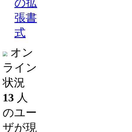
の拡
張書
式
オン
ライン
状況
13
人
のユー
ザが現