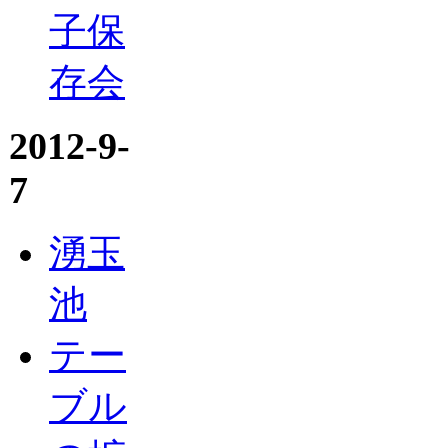
子保
存会
2012-9-
7
湧玉
池
テー
ブル