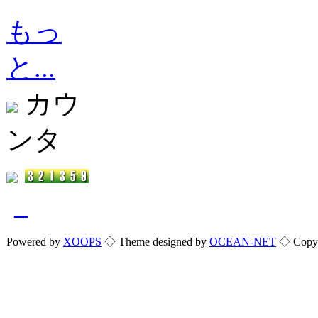
もっ
と...
カウ
ンタ
_
Powered by
XOOPS
◇ Theme designed by
OCEAN-NET
◇ Copyri