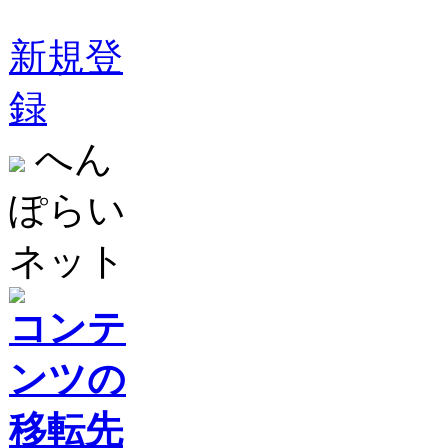
新規登
録
へん
ぽらい
ネット
コンテ
ンツの
移転先