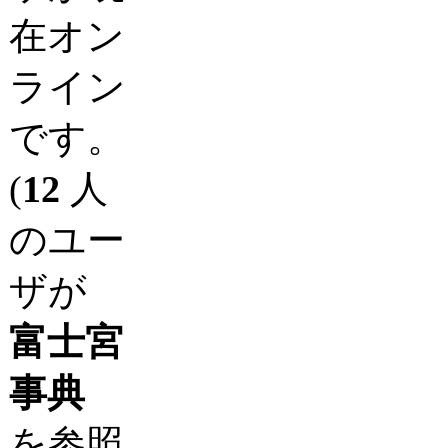
在オン
ライン
です。
(
12
人
のユー
ザが
富士宮
事典
を参照