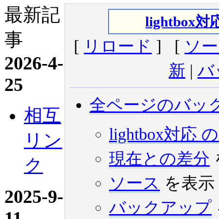
最新記
lightbox対
事
[
リロード
] [
ソー
2026-4-
新
|
バ
25
全ページのバッ
相互
lightbox
リン
現在との差分
ク
ソース
を表示
2025-9-
バックアップ
11