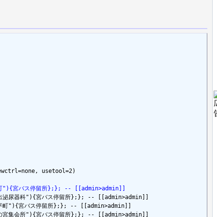
wctrl=none, usetool=2)

e=宝町"){宮バス停留所};}; -- [[admin>admin]]
le=指出泌尿器科"){宮バス停留所};}; -- [[admin>admin]]

e=淀平町"){宮バス停留所};}; -- [[admin>admin]]

le=金の宮集会所"){宮バス停留所};}; -- [[admin>admin]]
