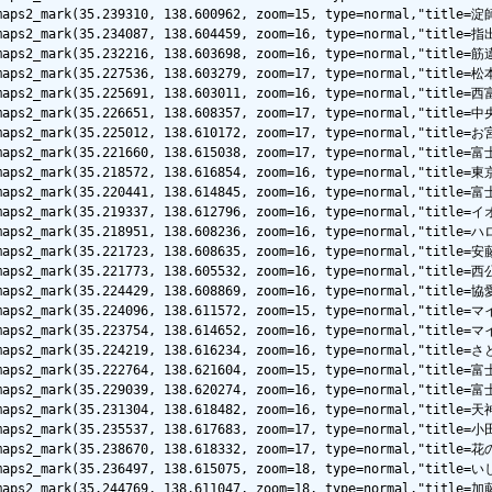
emaps2_mark(35.239310, 138.600962, zoom=15, type=normal,"title
lemaps2_mark(35.234087, 138.604459, zoom=16, type=normal,"ti
emaps2_mark(35.232216, 138.603698, zoom=16, type=normal,"titl
lemaps2_mark(35.227536, 138.603279, zoom=17, type=normal,"ti
lemaps2_mark(35.225691, 138.603011, zoom=16, type=normal,"tit
lemaps2_mark(35.226651, 138.608357, zoom=17, type=normal,"tit
emaps2_mark(35.225012, 138.610172, zoom=17, type=normal,"titl
emaps2_mark(35.221660, 138.615038, zoom=17, type=normal,"titl
emaps2_mark(35.218572, 138.616854, zoom=16, type=normal,"titl
lemaps2_mark(35.220441, 138.614845, zoom=16, type=normal,"ti
glemaps2_mark(35.219337, 138.612796, zoom=16, type=normal,
lemaps2_mark(35.218951, 138.608236, zoom=16, type=normal,"tit
lemaps2_mark(35.221723, 138.608635, zoom=16, type=normal,"tit
emaps2_mark(35.221773, 138.605532, zoom=16, type=normal,"titl
glemaps2_mark(35.224429, 138.608869, zoom=16, type=normal,"t
lemaps2_mark(35.224096, 138.611572, zoom=15, type=normal,"ti
lemaps2_mark(35.223754, 138.614652, zoom=16, type=normal,"ti
lemaps2_mark(35.224219, 138.616234, zoom=16, type=normal,"ti
lemaps2_mark(35.222764, 138.621604, zoom=15, type=normal,"tit
lemaps2_mark(35.229039, 138.620274, zoom=16, type=normal,"tit
lemaps2_mark(35.231304, 138.618482, zoom=16, type=normal,"tit
lemaps2_mark(35.235537, 138.617683, zoom=17, type=normal,"ti
emaps2_mark(35.238670, 138.618332, zoom=17, type=normal,"titl
lemaps2_mark(35.236497, 138.615075, zoom=18, type=normal,"ti
lemaps2_mark(35.244769, 138.611047, zoom=18, type=normal,"ti