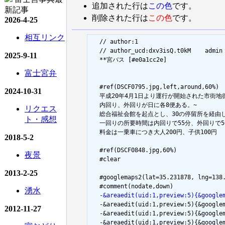
追加された行は
この色
です。
新記事
削除された行は
この色
です。
2026-4-25
相互リンク
  // author:1

  // author_ucd:dxv3isQ.t0kM	admin

2025-9-11
  **宮バス [#e0a1cc2e]

富士宮弁
  #ref(DSCF0795.jpg,left,around,60%)

2024-10-31
  平成20年4月1日より運行が開始された市街地循
  内回り、外回りが日に各8便ある。~

リクエス
  総合福祉会館を起点とし、30の停留所を経由し
ト・感想
  一回りの所要時間は内回りで55分、外回りで50
  料金は一乗車につき大人200円、子供100円

2018-5-2
  #ref(DSCF0848.jpg,60%)

夜景
  #clear

2013-2-25
  #googlemaps2(lat=35.231878, lng=138.
湧水
  -&areaedit(uid:1,preview:5){&googl

  -&areaedit(uid:1,preview:5){&goog
2012-11-27
  -&areaedit(uid:1,preview:5){&googl
  -&areaedit(uid:1,preview:5){&goog