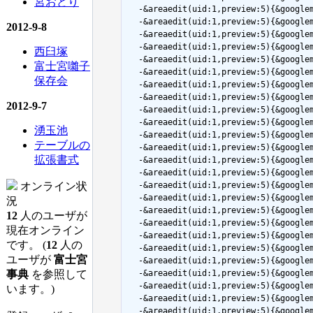
宮おどり
  -&areaedit(uid:1,preview:5){&googl
  -&areaedit(uid:1,preview:5){&goog
2012-9-8
  -&areaedit(uid:1,preview:5){&googl
  -&areaedit(uid:1,preview:5){&goog
西臼塚
  -&areaedit(uid:1,preview:5){&goog
富士宮囃子
  -&areaedit(uid:1,preview:5){&goog
保存会
  -&areaedit(uid:1,preview:5){&googl
  -&areaedit(uid:1,preview:5){&googl
2012-9-7
  -&areaedit(uid:1,preview:5){&googl
  -&areaedit(uid:1,preview:5){&goog
湧玉池
  -&areaedit(uid:1,preview:5){&goo
テーブルの
  -&areaedit(uid:1,preview:5){&goog
拡張書式
  -&areaedit(uid:1,preview:5){&goog
  -&areaedit(uid:1,preview:5){&googl
オンライン状
  -&areaedit(uid:1,preview:5){&goo
  -&areaedit(uid:1,preview:5){&goog
況
  -&areaedit(uid:1,preview:5){&goog
12
人のユーザが
  -&areaedit(uid:1,preview:5){&goog
現在オンライン
  -&areaedit(uid:1,preview:5){&goog
です。 (
12
人の
  -&areaedit(uid:1,preview:5){&goog
ユーザが
富士宮
  -&areaedit(uid:1,preview:5){&goog
事典
を参照して
  -&areaedit(uid:1,preview:5){&goog
  -&areaedit(uid:1,preview:5){&googl
います。)
  -&areaedit(uid:1,preview:5){&goog
  -&areaedit(uid:1,preview:5){&goog