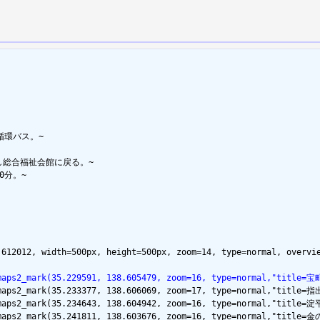
環バス。~

総合福祉会館に戻る。~

分。~

612012, width=500px, height=500px, zoom=14, type=normal, overvie
emaps2_mark(35.229591, 138.605479, zoom=16, type=normal,"titl
lemaps2_mark(35.233377, 138.606069, zoom=17, type=normal,"tit
emaps2_mark(35.234643, 138.604942, zoom=16, type=normal,"titl
lemaps2_mark(35.241811, 138.603676, zoom=16, type=normal,"tit