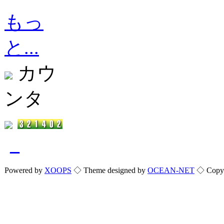
もっ
と...
カウ
ンタ
_
Powered by
XOOPS
◇ Theme designed by
OCEAN-NET
◇ Copyri