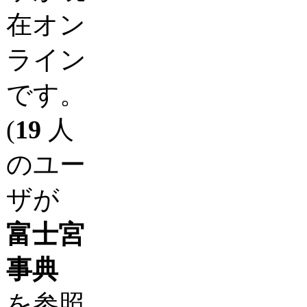
在オン
ライン
です。
(
19
人
のユー
ザが
富士宮
事典
を参照