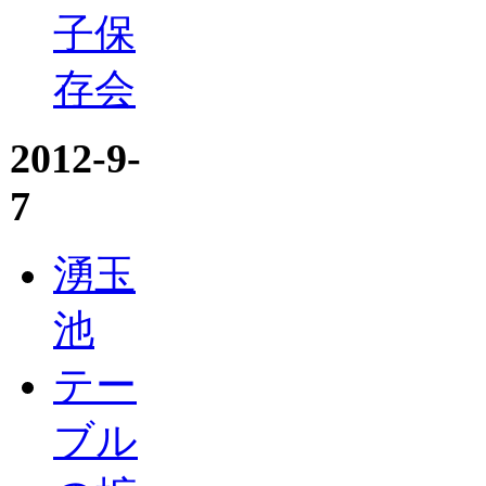
子保
存会
2012-9-
7
湧玉
池
テー
ブル