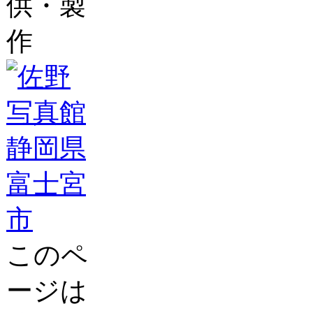
供・製
作
このペ
ージは