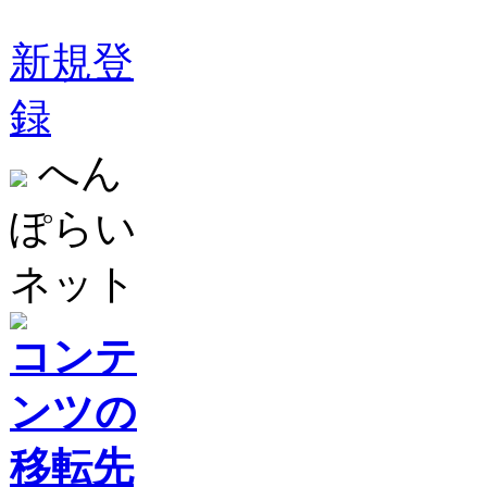
新規登
録
へん
ぽらい
ネット
コンテ
ンツの
移転先