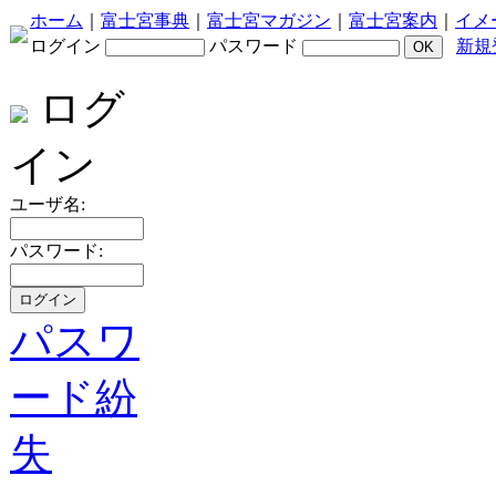
ホーム
｜
富士宮事典
｜
富士宮マガジン
｜
富士宮案内
｜
イメ
ログイン
パスワード
新規
ログ
イン
ユーザ名:
パスワード:
パスワ
ード紛
失