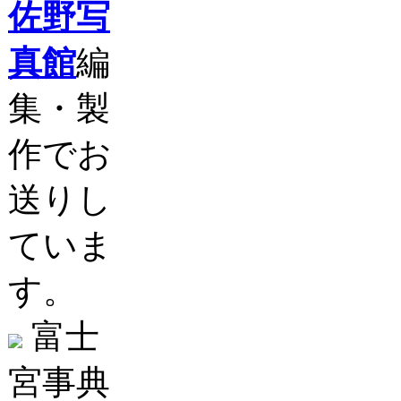
佐野写
真館
編
集・製
作でお
送りし
ていま
す。
富士
宮事典