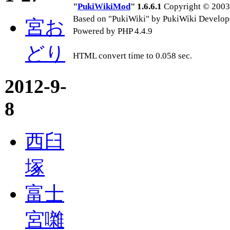
"
PukiWikiMod
" 1.6.6.1
Copyright © 2003-
Based on "PukiWiki" by PukiWiki Develop
宮お
Powered by PHP 4.4.9
どり
HTML convert time to 0.058 sec.
2012-9-
8
西臼
塚
富士
宮囃